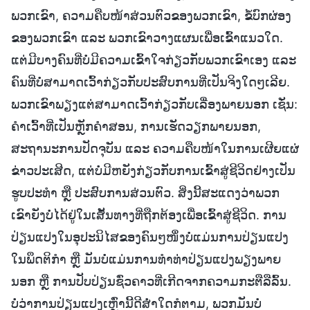
ພວກເຂົາ, ຄວາມຄືບໜ້າສ່ວນຕົວຂອງພວກເຂົາ, ຂໍ້ບົກຜ່ອງ
ຂອງພວກເຂົາ ແລະ ພວກເຂົາວາງແຜນເພື່ອເຂົ້າແນວໃດ.
ແຕ່ມີບາງຄົນທີ່ບໍ່ມີຄວາມເຂົ້າໃຈກ່ຽວກັບພວກເຂົາເອງ ແລະ
ຄົນທີ່ບໍ່ສາມາດເວົ້າກ່ຽວກັບປະສົບການທີ່ເປັນຈິງໃດໆເລີຍ.
ພວກເຂົາພຽງແຕ່ສາມາດເວົ້າກ່ຽວກັບເລື່ອງພາຍນອກ ເຊັ່ນ:
ຄຳເວົ້າທີ່ເປັນຫຼັກຄຳສອນ, ການເຮັດວຽກພາຍນອກ,
ສະຖານະການປັດຈຸບັນ ແລະ ຄວາມຄືບໜ້າໃນການເຜີຍແຜ່
ຂ່າວປະເສີດ, ແຕ່ບໍ່ມີຫຍັງກ່ຽວກັບການເຂົ້າສູ່ຊີວິດຢ່າງເປັນ
ຮູບປະທຳ ຫຼື ປະສົບການສ່ວນຕົວ. ສິ່ງນີ້ສະແດງວ່າພວກ
ເຂົາຍັງບໍ່ໄດ້ຢູ່ໃນເສັ້ນທາງທີ່ຖືກຕ້ອງເພື່ອເຂົ້າສູ່ຊີວິດ. ການ
ປ່ຽນແປງໃນອຸປະນິໄສຂອງຄົນໆໜຶ່ງບໍ່ແມ່ນການປ່ຽນແປງ
ໃນພຶດຕິກຳ ຫຼື ມັນບໍ່ແມ່ນການທຳທ່າປ່ຽນແປງພຽງພາຍ
ນອກ ຫຼື ການປັບປ່ຽນຊົ່ວຄາວທີ່ເກີດຈາກຄວາມກະຕືລືລົ້ນ.
ບໍ່ວ່າການປ່ຽນແປງເຫຼົ່ານີ້ດີສໍ່າໃດກໍຕາມ, ພວກມັນບໍ່