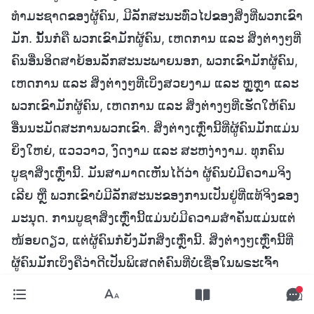
ທຳມະຊາດຂອງຜູ້ຄົນ, ມີລັກສະນະທົ່ວໄປຂອງສິ່ງທີ່ພວກເຂົາ
ມັກ. ນັ້ນກໍຄື ພວກເຂົາມັກຜູ້ຄົນ, ເຫດການ ແລະ ສິ່ງຕ່າງໆທີ່
ຄົນອື່ນອິດສາຍ້ອນລັກສະນະພາຍນອກ, ພວກເຂົາມັກຜູ້ຄົນ,
ເຫດການ ແລະ ສິ່ງຕ່າງໆທີ່ເບິ່ງສວຍງາມ ແລະ ຫຼູຫຼາ ແລະ
ພວກເຂົາມັກຜູ້ຄົນ, ເຫດການ ແລະ ສິ່ງຕ່າງໆທີ່ເຮັດໃຫ້ຄົນ
ອື່ນນະມັດສະການພວກເຂົາ. ສິ່ງຕ່າງເຫຼົ່ານີ້ທີ່ຜູ້ຄົນມັກແມ່ນ
ຍິ່ງໃຫຍ່, ແວວວາວ, ງົດງາມ ແລະ ສະຫງ່າງາມ. ທຸກຄົນ
ບູຊາສິ່ງເຫຼົ່ານີ້. ມັນສາມາດເຫັນໄດ້ວ່າ ຜູ້ຄົນບໍ່ມີຄວາມຈິງ
ເລີຍ ຫຼື ພວກເຂົາບໍ່ມີລັກສະນະຂອງການເປັນຢູ່ທີ່ແທ້ຈິງຂອງ
ມະນຸດ. ການບູຊາສິ່ງເຫຼົ່ານີ້ແມ່ນບໍ່ມີຄວາມສຳຄັນແມ່ນແຕ່
ໜ້ອຍດຽວ, ແຕ່ຜູ້ຄົນກໍຍັງມັກສິ່ງເຫຼົ່ານີ້. ສິ່ງຕ່າງໆເຫຼົ່ານີ້ທີ່
ຜູ້ຄົນມັກເບິ່ງຄືວ່າດີເປັນພິເສດຕໍ່ຄົນທີ່ບໍ່ເຊື່ອໃນພຣະເຈົ້າ
ແລະ ພວກມັນລ້ວນແລ້ວແຕ່ເປັນສິ່ງທີ່ຜູ້ຄົນເຕັມໃຈທີ່ຈະ
ສະແຫວງຫາເປັນຢ່າງຍິ່ງ. ຍົກຕົວຢ່າງງ່າຍໆ: ມີຄົນທີ່ຫຼົງໄຫຼ