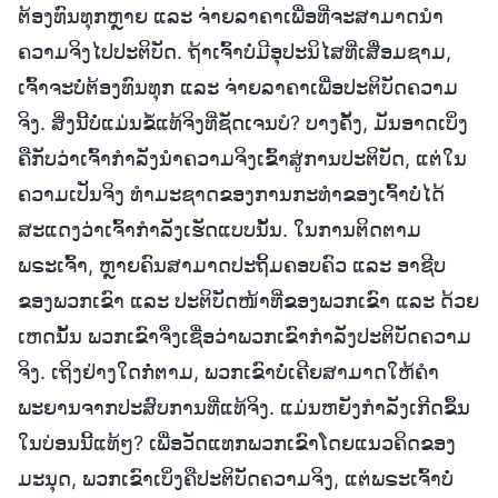
ຕ້ອງທົນທຸກຫຼາຍ ແລະ ຈ່າຍລາຄາເພື່ອທີ່ຈະສາມາດນໍາ
ຄວາມຈິງໄປປະຕິບັດ. ຖ້າເຈົ້າບໍ່ມີອຸປະນິໄສທີ່ເສື່ອມຊາມ,
ເຈົ້າຈະບໍ່ຕ້ອງທົນທຸກ ແລະ ຈ່າຍລາຄາເພື່ອປະຕິບັດຄວາມ
ຈິງ. ສິ່ງນີ້ບໍ່ແມ່ນຂໍ້ແທ້ຈິງທີ່ຊັດເຈນບໍ? ບາງຄັ້ງ, ມັນອາດເບິ່ງ
ຄືກັບວ່າເຈົ້າກຳລັງນໍາຄວາມຈິງເຂົ້າສູ່ການປະຕິບັດ, ແຕ່ໃນ
ຄວາມເປັນຈິງ ທຳມະຊາດຂອງການກະທຳຂອງເຈົ້າບໍ່ໄດ້
ສະແດງວ່າເຈົ້າກຳລັງເຮັດແບບນັ້ນ. ໃນການຕິດຕາມ
ພຣະເຈົ້າ, ຫຼາຍຄົນສາມາດປະຖິ້ມຄອບຄົວ ແລະ ອາຊີບ
ຂອງພວກເຂົາ ແລະ ປະຕິບັດໜ້າທີ່ຂອງພວກເຂົາ ແລະ ດ້ວຍ
ເຫດນັ້ນ ພວກເຂົາຈຶ່ງເຊື່ອວ່າພວກເຂົາກຳລັງປະຕິບັດຄວາມ
ຈິງ. ເຖິງຢ່າງໃດກໍ່ຕາມ, ພວກເຂົາບໍ່ເຄີຍສາມາດໃຫ້ຄຳ
ພະຍານຈາກປະສົບການທີ່ແທ້ຈິງ. ແມ່ນຫຍັງກຳລັງເກີດຂຶ້ນ
ໃນບ່ອນນີ້ແທ້ໆ? ເພື່ອວັດແທກພວກເຂົາໂດຍແນວຄິດຂອງ
ມະນຸດ, ພວກເຂົາເບິ່ງຄືປະຕິບັດຄວາມຈິງ, ແຕ່ພຣະເຈົ້າບໍ່