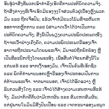
ຮັບຮູ້ວ່າສິ່ງທີ່ພວກເຂົາກຳລັງເຮັດຄືການປະຕິບັດຄວາມຈິງ.
ຖ້າສິ່ງຕ່າງໆທີ່ເຈົ້າເຮັດມີແຮງຈູງໃຈສ່ວນຕົວຢູ່ເບື້ອງຫຼັງພວກ
ມັນ ແລະ ຖືກເຈືອປົນ, ແລ້ວເຈົ້າກໍມີແນວໂນ້ມທີ່ຈະຫັນເຫ
ອອກຈາກຫຼັກການ ແລະ ບໍ່ສາມາດເວົ້າໄດ້ວ່າເປັນການ
ປະຕິບັດຄວາມຈິງ; ສິ່ງນີ້ເປັນພຽງຄວາມປະພຶດປະເພດໜຶ່ງ.
ຖ້າຈະເວົ້າຢ່າງເຄັ່ງຄັດ, ຄວາມປະພຶດປະເພດນີ້ຂອງເຈົ້າ
ອາດຈະຖືກປະນາມໂດຍພຣະເຈົ້າ; ມັນຈະບໍ່ຖືກຍົກຍ້ອງ ຫຼື
ເປັນທີ່ລະນຶກເຖິງໂດຍພຣະອົງ. ເພື່ອສືບຕໍ່ໄຈ້ແຍກສິ່ງນີ້ໃນ
ແກ່ນແທ້ ແລະ ຮາກເງົ້າຂອງມັນ, ເຈົ້າເປັນຄົນທີ່ເຮັດຊົ່ວ
ແລະ ພຶດຕິກຳພາຍນອກເຫຼົ່ານີ້ຂອງເຈົ້າປະກອບເປັນການ
ຕໍ່ຕ້ານພຣະເຈົ້າ. ຈາກພາຍນອກ, ເຈົ້າບໍ່ໄດ້ຂັດຂວາງ ຫຼື
ລົບກວນສິ່ງໃດໆ ແລະ ເຈົ້າບໍ່ໄດ້ສ້າງຄວາມເສຍຫາຍທີ່ແທ້
ຈິງ. ມັນປາກົດຄືກັບວ່າມີເຫດຜົນ ແລະ ສົມເຫດສົມຜົນ,
ແຕ່ຢູ່ພາຍໃນມັນມີສິ່ງປົນເປື້ອນ ແລະ ເຈດຕະນາຂອງມະນຸດ