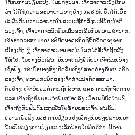
ໄດ້ຮັບການປ່ຽນແປງ. ໃນປັດຈຸບັນາ, ເຈົ້າອາດຈະເບິ່ງຄືກັບ
ວ່າ ໄດ້ໃຊ້ຄວາມພະຍາຍາມບາງຢ່າງ ແລະ ຫົດຍືດໄດ້ເມື່ອ
ປະສົບກັບຄວາມລຳບາກໃນຂະນະທີ່ກຳລັງປະຕິບັດໜ້າທີ່
ຂອງເຈົ້າ, ເຈົ້າອາດຈະອົດທົນເມື່ອຜະເຊີນກັບຄວາມລຳບາກ,
ເຈົ້າອາດຈະສາມາດປະຕິບັດພາລະກິດທີ່ຖືກຈັດແຈງຈາກ
ເບື້ອງເທິງ ຫຼື ເຈົ້າອາດຈະສາມາດໄປໃສກໍໄດ້ທີ່ເຈົ້າຖືກສັ່ງ
ໃຫ້ໄປ. ໃນທາງຜິວເຜີນ, ມັນອາດເບິ່ງຄືກັບວ່າເຈົ້າຂ້ອນຂ້າງ
ເຊື່ອຟັງ, ແຕ່ເມື່ອບາງສິ່ງເກີດຂຶ້ນເຊິ່ງບໍ່ສອດຄ່ອງກັບແນວຄິດ
ຂອງເຈົ້າ, ຄວາມກະບົດຂອງເຈົ້າກໍຈະປາກົດອອກມາ.
ຕົວຢ່າງ: ເຈົ້າບໍ່ຍອມຕໍ່ການຖືກລິຮານ ແລະ ການຖືກຈັດການ
ແລະ ເຈົ້າເຖິງກັບຍອມຈຳນົນໜ້ອຍລົງ ເມື່ອໄພພິບັດໂຈມຕີ;
ເຈົ້າເຖິງກັບຝືນຕົນເອງເພື່ອໃສ່ຮ້າຍພຣະເຈົ້າ. ສະນັ້ນ,
ຄວາມເຊື່ອຟັງ ແລະ ການປ່ຽນແປງເລັກໆນ້ອຍໆຢູ່ພາຍນອກ
ນັ້ນເປັນພຽງການປ່ຽນແປງເລັກນ້ອຍໃນພຶດຕິກຳ. ມີການ