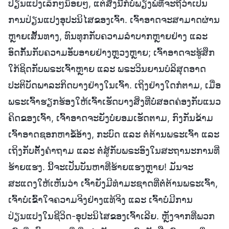
ປ່ຽນແປງເລັກໆນ້ອຍໆ, ແຕ່ສິ່ງນີ້ກໍບໍ່ພຽງພໍທີ່ຈະຖືວ່າເປັນ
ການປ່ຽນແປງອຸປະນິໄສຂອງເຈົ້າ. ເຈົ້າອາດຈະສາມາດຜ່ານ
ຫຼາຍເສັ້ນທາງ, ທົນທຸກກັບຄວາມລຳບາກຫຼາຍຢ່າງ ແລະ
ອົດກັ້ນກັບຄວາມອັບອາຍຢ່າງຫຼວງຫຼາຍ; ເຈົ້າອາດຈະຮູ້ສຶກ
ໃກ້ຊິດກັບພຣະເຈົ້າຫຼາຍ ແລະ ພຣະວິນຍານບໍລິສຸດອາດ
ປະຕິບັດພາລະກິດບາງຢ່າງໃນເຈົ້າ. ເຖິງຢ່າງໃດກໍຕາມ, ເມື່ອ
ພຣະເຈົ້າຮຽກຮ້ອງໃຫ້ເຈົ້າເຮັດບາງສິ່ງທີ່ບໍ່ສອດຄ່ອງກັບແນວ
ຄິດຂອງເຈົ້າ, ເຈົ້າອາດຈະຍັງບໍ່ຍອມເຮັດຕາມ, ກົງກັນຂ້າມ
ເຈົ້າອາດຊອກຫາຂໍ້ອ້າງ, ກະບົດ ແລະ ຕໍ່ຕ້ານພຣະເຈົ້າ ແລະ
ເຖິງກັບຕັ້ງຄຳຖາມ ແລະ ຕໍ່ສູ້ກັບພຣະອົງໃນສະຖານະການທີ່
ຮ້າຍແຮງ. ນີ້ຈະເປັນບັນຫາທີ່ຮ້າຍແຮງຫຼາຍ! ມັນຈະ
ສະແດງໃຫ້ເຫັນວ່າ ເຈົ້າຍັງມີທຳມະຊາດທີ່ຕໍ່ຕ້ານພຣະເຈົ້າ,
ເຈົ້າບໍ່ເຂົ້າໃຈຄວາມຈິງຢ່າງແທ້ຈິງ ແລະ ເຈົ້າບໍ່ມີການ
ປ່ຽນແປງໃນຊີວິດ-ອຸປະນິໄສຂອງເຈົ້າເລີຍ. ຫຼັງຈາກທີ່ພວກ