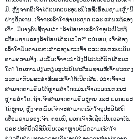
ມີ. ຫຼັງຈາກທີ່ເຈົ້າໄດ້ແຍກແຍະອຸປະນິໄສທີ່ເສື່ອມຊາມເຫຼົ່ານີ້
ຢ່າງຊັດເຈນ, ເຈົ້າຈະເຂົ້າໃຈທຳມະຊາດ ແລະ ແກ່ນແທ້ຂອງ
ເຈົ້າ. ມີບາງຄົນທີ່ຖາມວ່າ “ຂ້ານ້ອຍຈະເຂົ້າໃຈອຸປະນິໄສທີ່
ເສື່ອມຊາມຂອງຂ້ານ້ອຍໄດ້ແນວໃດ?” ແນ່ນອນ, ເຈົ້າຕ້ອງ
ເຂົ້າໃຈມັນຕາມພຣະທຳຂອງພຣະເຈົ້າ ແລະ ແຍກແຍະມັນ
ຕາມຄວາມຈິງ. ສະນັ້ນເຈົ້າຈະນໍາສິ່ງນີ້ໄປປະຕິບັດໄດ້ແນວ
ໃດ? ໂດຍການປຽບທຽບອຸປະນິໄສເສື່ອມຊາມທີ່ເຈົ້າສະແດງ
ອອກມາກັບພຣະທຳທີ່ພຣະເຈົ້າໄດ້ເປີດເຜີຍ. ບໍ່ວ່າເຈົ້າຈະ
ສາມາດຕາມທັນໄດ້ຫຼາຍສໍ່າໃດແມ່ນເຈົ້າຄວນແຍກແຍະ
ຫຼາຍສໍ່າໃດ. ຖ້າເຈົ້າສາມາດຕາມທັນຫຼາຍ ແລະ ແຍກແຍະ
ໄດ້ຫຼາຍ, ຫຼັງຈາກນັ້ນເຈົ້າຈະສາມາດເຂົ້າໃຈອຸປະນິໄສທີ່
ເສື່ອມຊາມຂອງເຈົ້າ. ຕອນນີ້, ພວກເຈົ້າທີ່ເຊື່ອເປັນເວລາດົນ
ແລະ ປະຕິບັດວິທີນີ້ເປັນເວລາຫຼາຍປີມີຄວາມເຂົ້າໃຈ
ກ່ຽວກັບທຳມະຊາດຂອງເຈົ້າເອງບໍ? ອາດຈະຫ່າງໄກຈາກ