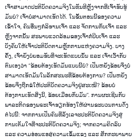
ເຈົ້າສາມາດປະຕິບັດຄວາມຈິງໃນທັນທີຫຼັງຈາກທີ່ເຈົ້າຮັບຮູ້
ມັນບໍ? ເຈົ້າບໍ່ສາມາດເຮັດໄດ້. ໃນຂັ້ນຕອນນີ້ຂອງຄວາມ
ເຂົ້າໃຈ, ຄົນອື່ນໆກໍ່ລິຮານເຈົ້າ ແລະ ຈັດການກັບເຈົ້າ ແລະ
ຫຼັງຈາກນັ້ນ ສະພາບແວດລ້ອມຂອງເຈົ້າກໍ່ບີບເຈົ້າ ແລະ
ບັງຄັບໃຫ້ເຈົ້າປະຕິບັດຕາມຫຼັກການແຫ່ງຄວາມຈິງ. ບາງ
ຄັ້ງ, ເຈົ້າຍັງບໍ່ຍອມຮັບທີ່ຈະເຮັດແບບນັ້ນ ແລະ ເຈົ້າເວົ້າກັບ
ຕົນເອງວ່າ “ຂ້ອຍຕ້ອງເຮັດມັນແບບນີ້ບໍ? ເປັນຫຍັງຂ້ອຍຈຶ່ງບໍ່
ສາມາດເຮັດມັນໃນລັກສະນະທີ່ຂ້ອຍຕ້ອງການ? ເປັນຫຍັງ
ຂ້ອຍຈຶ່ງຖືກຂໍໃຫ້ປະຕິບັດຄວາມຈິງຢູ່ສະເໝີ? ຂ້ອຍບໍ່
ຕ້ອງການເຮັດສິ່ງນີ້, ຂ້ອຍເມື່ອຍກັບມັນ”. ການຜະເຊີນກັບ
ພາລະກິດຂອງພຣະເຈົ້າຮຽກຮ້ອງໃຫ້ຜ່ານຂະບວນການດັ່ງ
ຕໍ່ໄປນີ້: ຈາກການເປັນຄົນທີ່ລັງເລຈະປະຕິບັດຄວາມຈິງສູ່
ການເຕັມໃຈທີ່ຈະປະຕິບັດຄວາມຈິງ; ຈາກຄວາມຄິດລົບ
ແລະ ຄວາມອ່ອນແອສູ່ຄວາມເຂັ້ມແຂງ ແລະ ສັກກະຍາພາບ