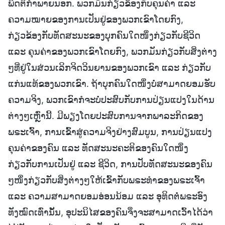
ພຶດຕິກຳພາຍນອກ. ພວກມັນກ່ຽວຂ້ອງກັບຄຸນຄ່າ ແລະ
ຄວາມໝາຍຂອງການເປັນຢູ່ຂອງພວກເຂົາໂດຍກົງ,
ກ່ຽວຂ້ອງກັບທັດສະນະຂອງບຸກຄົນໃດໜຶ່ງກ່ຽວກັບຊີວິດ
ແລະ ຄຸນຄ່າຂອງພວກເຂົາໂດຍກົງ, ພວກມັນກ່ຽວກັບສິ່ງຕ່າງ
ໆທີ່ຢູ່ໃນສ່ວນເລິກຈິດວິນຍານຂອງພວກເຂົາ ແລະ ກ່ຽວກັບ
ແກ່ນແທ້ຂອງພວກເຂົາ. ຖ້າບຸກຄົນໃດໜຶ່ງບໍ່ສາມາດຍອມຮັບ
ຄວາມຈິງ, ພວກເຂົາກໍຈະບໍ່ປະສົບກັບການປ່ຽນແປງໃນດ້ານ
ຕ່າງໆເຫຼົ່ານີ້. ມີພຽງໂດຍປະສົບການຈາກພາລະກິດຂອງ
ພຣະເຈົ້າ, ການເຂົ້າສູ່ຄວາມຈິງຢ່າງສົມບູນ, ການປ່ຽນແປງ
ຄຸນຄ່າຂອງຄົນ ແລະ ທັດສະນະຄະຕິຂອງຄົນໃດໜຶ່ງ
ກ່ຽວກັບການເປັນຢູ່ ແລະ ຊີວິດ, ການປັບທັດສະນະຂອງຄົນ
ໆໜຶ່ງກ່ຽວກັບສິ່ງຕ່າງໆໃຫ້ເຂົ້າກັບພຣະທຳຂອງພຣະເຈົ້າ
ແລະ ຄວາມສາມາດຍອມອ່ອນນ້ອມ ແລະ ອຸທິດຕໍ່ພຣະອົງ
ທັງໝົດເທົ່ານັ້ນ, ອຸປະນິໄສຂອງຄົນຈຶ່ງຈະສາມາດເວົ້າໄດ້ວ່າ