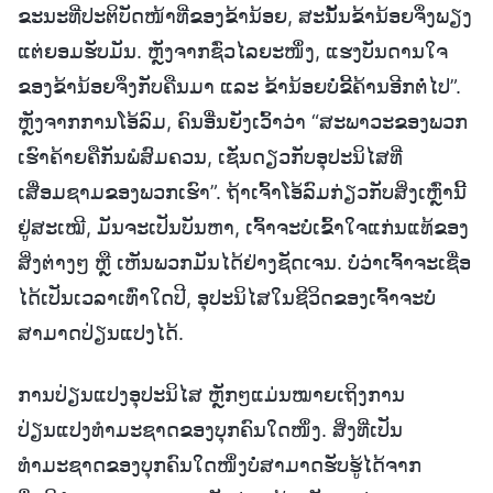
ຂະນະທີ່ປະຕິບັດໜ້າທີ່ຂອງຂ້ານ້ອຍ, ສະນັ້ນຂ້ານ້ອຍຈຶ່ງພຽງ
ແຕ່ຍອມຮັບມັນ. ຫຼັງຈາກຊົ່ວໄລຍະໜຶ່ງ, ແຮງບັນດານໃຈ
ຂອງຂ້ານ້ອຍຈຶ່ງກັບຄືນມາ ແລະ ຂ້ານ້ອຍບໍ່ຂີ້ຄ້ານອີກຕໍ່ໄປ”.
ຫຼັງຈາກການໂອ້ລົມ, ຄົນອື່ນຍັງເວົ້າວ່າ “ສະພາວະຂອງພວກ
ເຮົາຄ້າຍຄືກັນພໍສົມຄວນ, ເຊັ່ນດຽວກັບອຸປະນິໄສທີ່
ເສື່ອມຊາມຂອງພວກເຮົາ”. ຖ້າເຈົ້າໂອ້ລົມກ່ຽວກັບສິ່ງເຫຼົ່ານີ້
ຢູ່ສະເໝີ, ມັນຈະເປັນບັນຫາ, ເຈົ້າຈະບໍ່ເຂົ້າໃຈແກ່ນແທ້ຂອງ
ສິ່ງຕ່າງໆ ຫຼື ເຫັນພວກມັນໄດ້ຢ່າງຊັດເຈນ. ບໍ່ວ່າເຈົ້າຈະເຊື່ອ
ໄດ້ເປັນເວລາເທົ່າໃດປີ, ອຸປະນິໄສໃນຊີວິດຂອງເຈົ້າຈະບໍ່
ສາມາດປ່ຽນແປງໄດ້.
ການປ່ຽນແປງອຸປະນິໄສ ຫຼັກໆແມ່ນໝາຍເຖິງການ
ປ່ຽນແປງທຳມະຊາດຂອງບຸກຄົນໃດໜຶ່ງ. ສິ່ງທີ່ເປັນ
ທຳມະຊາດຂອງບຸກຄົນໃດໜຶ່ງບໍ່ສາມາດຮັບຮູ້ໄດ້ຈາກ