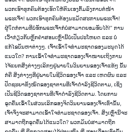
ພວກເຮົາທຸກຄົນຕ້ອງເຮັດໃຫ້ຕົນເອງກົ້ມລົງກາບຕໍ່ໜ້າ
ພຣະເຈົ້າ! ພວກເຮົາທຸກຄົນຕ້ອງນະມັດສະການພຣະເຈົ້າ!
ຜູ້ໃດກໍຕາມທີ່ບໍ່ຮັກພຣະເຈົ້າກໍບໍ່ສາມາດຍອມຮັບໄດ້!” ການ
ເວົ້າກ່ຽວກັບຫຼັກຄຳສອນເຫຼົ່ານີ້ບໍ່ເປັນປະໂຫຍດ ແລະ ບໍ່
ແກ້ໄຂບັນຫາຕ່າງໆ. ເຈົ້າເຂົ້າໃຈທຳມະຊາດຂອງມະນຸດໄດ້
ແນວໃດ? ການເຂົ້າໃຈທຳມະຊາດຂອງເຈົ້າໝາຍເຖິງການ
ໄຈ້ແຍກສິ່ງຕ່າງໆເລິກໆຢູ່ພາຍໃນວິນຍານຂອງເຈົ້າແທ້ໆ ນັ້ນ
ກໍຄື ສິ່ງຕ່າງໆທີ່ຢູ່ພາຍໃນຊີວິດຂອງເຈົ້າ ແລະ ເຫດຜົນ ແລະ
ປັດຊະຍາທັງໝົດຂອງຊາຕານທີ່ເຈົ້າດຳລົງຊີວິດຕາມ, ເຊິ່ງ
ເປັນຊີວິດຂອງຊາຕານທີ່ເຈົ້າດຳລົງຊີວິດຕາມ. ໂດຍການ
ຂຸດຄົ້ນເຂົ້າໃນສ່ວນເລິກຂອງຈິດວິນຍານຂອງເຈົ້າເທົ່ານັ້ນ,
ເຈົ້າຈຶ່ງຈະສາມາດເຂົ້າໃຈທຳມະຊາດຂອງເຈົ້າ. ສິ່ງເຫຼົ່ານີ້ຈະ
ສາມາດຖືກຂຸດຄົ້ນໄດ້ແນວໃດ? ພວກມັນບໍ່ສາມາດຖືກ
ຂຸດຄົ້ນ ຫຼື ຖືກກວດສອບໄດ້ຜ່ານໜຶ່ງ ຫຼື ສອງເລື່ອງເທົ່ານັ້ນ.