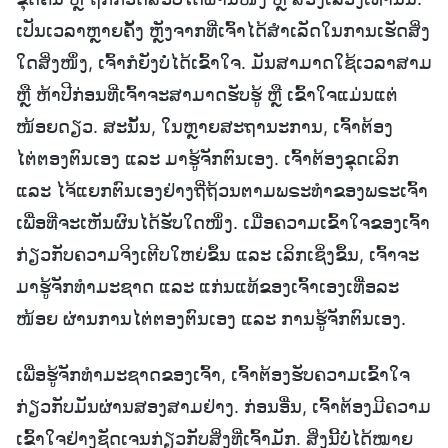
ເປັນເວລາຫຼາຍຄັ້ງ ຫຼັງຈາກທີ່ເຈົ້າໄດ້ສຳເລັດໃນການເຮັດສິ່ງ
ໃດສິ່ງໜຶ່ງ, ເຈົ້າກໍຍັງບໍ່ໄດ້ເຂົ້າໃຈ. ມັນສາມາດໃຊ້ເວລາສາມ
ຫຼື ຫ້າປີກ່ອນທີ່ເຈົ້າຈະສາມາດຮັບຮູ້ ຫຼື ເຂົ້າໃຈແມ່ນແຕ່
ໜ້ອຍດຽວ. ສະນັ້ນ, ໃນຫຼາຍສະຖານະການ, ເຈົ້າຕ້ອງ
ໄຕ່ຕອງຕົນເອງ ແລະ ມາຮູ້ຈັກຕົນເອງ. ເຈົ້າຕ້ອງຂຸດເລິກ
ແລະ ໄຈ້ແຍກຕົນເອງຢ່າງຖີ່ຖ້ວນຕາມພຣະທຳຂອງພຣະເຈົ້າ
ເພື່ອທີ່ຈະເຫັນຜົນໄດ້ຮັບໃດໜຶ່ງ. ເມື່ອຄວາມເຂົ້າໃຈຂອງເຈົ້າ
ກ່ຽວກັບຄວາມຈິງເຕີບໃຫຍ່ຂຶ້ນ ແລະ ເລິກເຊິ່ງຂຶ້ນ, ເຈົ້າຈະ
ມາຮູ້ຈັກທຳມະຊາດ ແລະ ແກ່ນແທ້ຂອງເຈົ້າເອງເທື່ອລະ
ໜ້ອຍ ຜ່ານການໄຕ່ຕອງຕົນເອງ ແລະ ການຮູ້ຈັກຕົນເອງ.
ເພື່ອຮູ້ຈັກທຳມະຊາດຂອງເຈົ້າ, ເຈົ້າຕ້ອງຮັບຄວາມເຂົ້າໃຈ
ກ່ຽວກັບມັນຜ່ານສອງສາມຢ່າງ. ກ່ອນອື່ນ, ເຈົ້າຕ້ອງມີຄວາມ
ເຂົ້າໃຈຢ່າງຊັດເຈນກ່ຽວກັບສິ່ງທີ່ເຈົ້າມັກ. ສິ່ງນີ້ບໍ່ໄດ້ໝາຍ