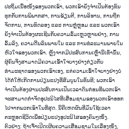
ປະຖິ້ມເນື້ອໜັງຂອງພວກເຂົາ, ພວກເຂົາຍັງຈຳເປັນຕ້ອງທົນ
ທຸກກັບການພິພາກສາ, ການຂ້ຽນຕີ, ການລິຮານ, ການຖືກ
ຈັດການ, ການທົດລອງ ແລະ ການຫຼໍ່ຫຼອມ ແລະ ພວກເຂົາ
ຍັງຈຳເປັນຕ້ອງຜະເຊີນກັບຄວາມລົ້ມເຫຼວຫຼາຍຢ່າງ, ການ
ລົ້ມລົງ, ຄວາມດີ້ນລົນພາຍໃນ ແລະ ການທໍລະມານພາຍໃນ
ຫົວໃຈຂອງພວກເຂົາ. ຫຼັງຈາກມີປະສົບການເຫຼົ່ານີ້ເທົ່ານັ້ນ,
ຜູ້ຄົນຈຶ່ງສາມາດມີຄວາມເຂົ້າໃຈບາງຢ່າງກ່ຽວກັບ
ທຳມະຊາດຂອງພວກເຂົາເອງ, ແຕ່ຄວາມເຂົ້າໃຈບາງຢ່າງບໍ່
ໄດ້ກໍ່ໃຫ້ເກີດການປ່ຽນແປງທີ່ສົມບູນໃນທັນທີ; ພວກເຂົາ
ຈຳເປັນຕ້ອງຜ່ານປະສົບການເປັນເວລາດົນກ່ອນທີ່ພວກເຂົາ
ຈະສາມາດກຳຈັດອຸປະນິໄສທີ່ເສື່ອມຊາມຂອງພວກເຂົາອອກ
ໄປຈາກພວກເຂົາໃນທີ່ສຸດ. ນີ້ຄືເຫດຜົນທີ່ມັນໃຊ້ເວລາ
ຕະຫຼອດຊີວິດເພື່ອປ່ຽນແປງອຸປະນິໄສຂອງຄົນໆໜຶ່ງ.
ຕົວຢ່າງ: ຖ້າເຈົ້າເປີດເຜີຍຄວາມເສື່ອມຊາມໃນເລື່ອງໜຶ່ງ,