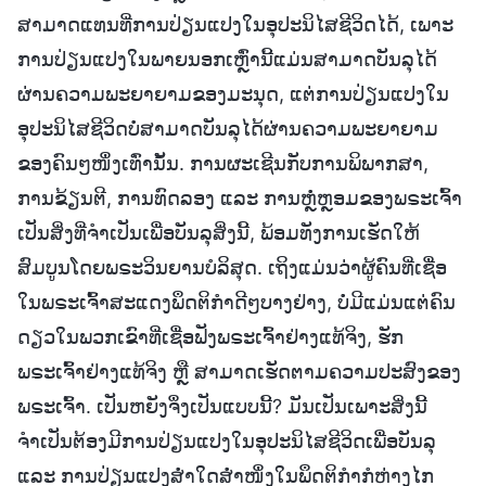
ສາມາດແທນທີ່ການປ່ຽນແປງໃນອຸປະນິໄສຊີວິດໄດ້, ເພາະ
ການປ່ຽນແປງໃນພາຍນອກເຫຼົ່ານີ້ແມ່ນສາມາດບັນລຸໄດ້
ຜ່ານຄວາມພະຍາຍາມຂອງມະນຸດ, ແຕ່ການປ່ຽນແປງໃນ
ອຸປະນິໄສຊີວິດບໍ່ສາມາດບັນລຸໄດ້ຜ່ານຄວາມພະຍາຍາມ
ຂອງຄົນໆໜຶ່ງເທົ່ານັ້ນ. ການຜະເຊີນກັບການພິພາກສາ,
ການຂ້ຽນຕີ, ການທົດລອງ ແລະ ການຫຼໍ່ຫຼອມຂອງພຣະເຈົ້າ
ເປັນສິ່ງທີ່ຈຳເປັນເພື່ອບັນລຸສິ່ງນີ້, ພ້ອມທັງການເຮັດໃຫ້
ສົມບູນໂດຍພຣະວິນຍານບໍລິສຸດ. ເຖິງແມ່ນວ່າຜູ້ຄົນທີ່ເຊື່ອ
ໃນພຣະເຈົ້າສະແດງພຶດຕິກຳດີໆບາງຢ່າງ, ບໍ່ມີແມ່ນແຕ່ຄົນ
ດຽວໃນພວກເຂົາທີ່ເຊື່ອຟັງພຣະເຈົ້າຢ່າງແທ້ຈິງ, ຮັກ
ພຣະເຈົ້າຢ່າງແທ້ຈິງ ຫຼື ສາມາດເຮັດຕາມຄວາມປະສົງຂອງ
ພຣະເຈົ້າ. ເປັນຫຍັງຈຶ່ງເປັນແບບນີ້? ມັນເປັນເພາະສິ່ງນີ້
ຈຳເປັນຕ້ອງມີການປ່ຽນແປງໃນອຸປະນິໄສຊີວິດເພື່ອບັນລຸ
ແລະ ການປ່ຽນແປງສໍ່າໃດສໍ່າໜຶ່ງໃນພຶດຕິກຳກໍຫ່າງໄກ