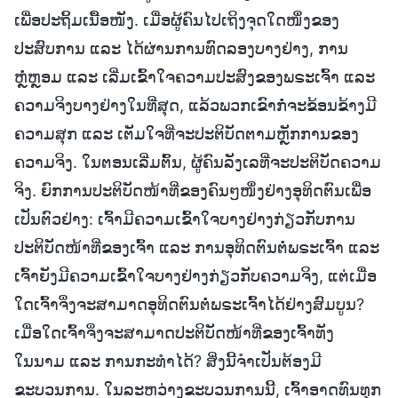
ເພື່ອປະຖິ້ມເນື້ອໜັງ. ເມື່ອຜູ້ຄົນໄປເຖິງຈຸດໃດໜຶ່ງຂອງ
ປະສົບການ ແລະ ໄດ້ຜ່ານການທົດລອງບາງຢ່າງ, ການ
ຫຼໍ່ຫຼອມ ແລະ ເລີ່ມເຂົ້າໃຈຄວາມປະສົງຂອງພຣະເຈົ້າ ແລະ
ຄວາມຈິງບາງຢ່າງໃນທີ່ສຸດ, ແລ້ວພວກເຂົາກໍ່ຈະຂ້ອນຂ້າງມີ
ຄວາມສຸກ ແລະ ເຕັມໃຈທີ່ຈະປະຕິບັດຕາມຫຼັກການຂອງ
ຄວາມຈິງ. ໃນຕອນເລີ່ມຕົ້ນ, ຜູ້ຄົນລັງເລທີ່ຈະປະຕິບັດຄວາມ
ຈິງ. ຍົກການປະຕິບັດໜ້າທີ່ຂອງຄົນໆໜຶ່ງຢ່າງອຸທິດຕົນເພື່ອ
ເປັນຕົວຢ່າງ: ເຈົ້າມີຄວາມເຂົ້າໃຈບາງຢ່າງກ່ຽວກັບການ
ປະຕິບັດໜ້າທີ່ຂອງເຈົ້າ ແລະ ການອຸທິດຕົນຕໍ່ພຣະເຈົ້າ ແລະ
ເຈົ້າຍັງມີຄວາມເຂົ້າໃຈບາງຢ່າງກ່ຽວກັບຄວາມຈິງ, ແຕ່ເມື່ອ
ໃດເຈົ້າຈິ່ງຈະສາມາດອຸທິດຕົນຕໍ່ພຣະເຈົ້າໄດ້ຢ່າງສົມບູນ?
ເມື່ອໃດເຈົ້າຈິ່ງຈະສາມາດປະຕິບັດໜ້າທີ່ຂອງເຈົ້າທັງ
ໃນນາມ ແລະ ການກະທຳໄດ້? ສິ່ງນີ້ຈຳເປັນຕ້ອງມີ
ຂະບວນການ. ໃນລະຫວ່າງຂະບວນການນີ້, ເຈົ້າອາດທົນທຸກ