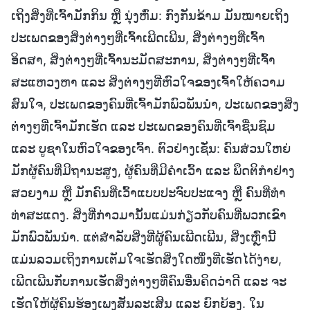
ເຖິງສິ່ງທີ່ເຈົ້າມັກກິນ ຫຼື ນຸ່ງຫົ່ມ: ກົງກັນຂ້າມ ມັນໝາຍເຖິງ
ປະເພດຂອງສິ່ງຕ່າງໆທີ່ເຈົ້າເພີດເພີນ, ສິ່ງຕ່າງໆທີ່ເຈົ້າ
ອິດສາ, ສິ່ງຕ່າງໆທີ່ເຈົ້ານະມັດສະການ, ສິ່ງຕ່າງໆທີ່ເຈົ້າ
ສະແຫວງຫາ ແລະ ສິ່ງຕ່າງໆທີ່ຫົວໃຈຂອງເຈົ້າໃຫ້ຄວາມ
ສົນໃຈ, ປະເພດຂອງຄົນທີ່ເຈົ້າມັກພົວພັນນໍາ, ປະເພດຂອງສິ່ງ
ຕ່າງໆທີ່ເຈົ້າມັກເຮັດ ແລະ ປະເພດຂອງຄົນທີ່ເຈົ້າຊື່ນຊົມ
ແລະ ບູຊາໃນຫົວໃຈຂອງເຈົ້າ. ຕົວຢ່າງເຊັ່ນ: ຄົນສ່ວນໃຫຍ່
ມັກຜູ້ຄົນທີ່ມີຖານະສູງ, ຜູ້ຄົນທີ່ມີຄຳເວົ້າ ແລະ ພຶດຕິກຳຢ່າງ
ສວຍງາມ ຫຼື ມັກຄົນທີ່ເວົ້າແບບປະຈົບປະແຈງ ຫຼື ຄົນທີ່ທໍາ
ທ່າສະແດງ. ສິ່ງທີ່ກ່າວມານັ້ນແມ່ນກ່ຽວກັບຄົນທີ່ພວກເຂົາ
ມັກພົວພັນນໍາ. ແຕ່ສຳລັບສິ່ງທີ່ຜູ້ຄົນເພີດເພີນ, ສິ່ງເຫຼົ່ານີ້
ແມ່ນລວມເຖິງການເຕັມໃຈເຮັດສິ່ງໃດໜຶ່ງທີ່ເຮັດໄດ້ງ່າຍ,
ເພີດເພີນກັບການເຮັດສິ່ງຕ່າງໆທີ່ຄົນອື່ນຄິດວ່າດີ ແລະ ຈະ
ເຮັດໃຫ້ຜູ້ຄົນຮ້ອງເພງສັນລະເສີນ ແລະ ຍົກຍ້ອງ. ໃນ