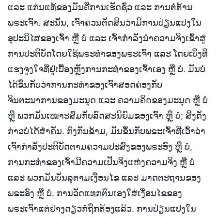
ແລະ ແກ່ນແທ້ຂອງມັນຄືການເຮັດຊົ່ວ ແລະ ການຕໍ່ຕ້ານ
ພຣະເຈົ້າ. ສະນັ້ນ, ເຈົ້າຄວນຕັດສິນວ່າມີການປ່ຽນແປງໃນ
ອຸປະນິໄສຂອງເຈົ້າ ຫຼື ບໍ່ ແລະ ເຈົ້າກຳລັງນໍາຄວາມຈິງເຂົ້າສູ່
ການປະຕິບັດໂດຍໃຊ້ພຣະທຳຂອງພຣະເຈົ້າ ແລະ ໂດຍເບິ່ງທີ່
ແຮງຈູງໃຈທີ່ຢູ່ເບື້ອງຫຼັງການກະທຳຂອງເຈົ້າເອງ ຫຼື ບໍ່. ມັນບໍ່
ໄດ້ຂຶ້ນກັບວ່າການກະທຳຂອງເຈົ້າສອດຄ່ອງກັບ
ຈິນຕະນາການຂອງມະນຸດ ແລະ ຄວາມຄິດຂອງມະນຸດ ຫຼື ບໍ່
ຫຼື ພວກມັນເໝາະສົມກັບລົດສະນິຍົມຂອງເຈົ້າ ຫຼື ບໍ່; ສິ່ງດັ່ງ
ກ່າວບໍ່ໄດ້ສຳຄັນ. ກົງກັນຂ້າມ, ມັນຂຶ້ນກັບພຣະເຈົ້າທີ່ເວົ້າວ່າ
ເຈົ້າກຳລັງປະຕິບັດຕາມຄວາມປະສົງຂອງພຣະອົງ ຫຼື ບໍ່,
ການກະທຳຂອງເຈົ້າມີຄວາມເປັນຈິງແຫ່ງຄວາມຈິງ ຫຼື ບໍ່
ແລະ ພວກມັນບັນລຸຕາມເງື່ອນໄຂ ແລະ ມາດຕະຖານຂອງ
ພຣະອົງ ຫຼື ບໍ່. ການວັດແທກຕົນເອງໃສ່ເງື່ອນໄຂຂອງ
ພຣະເຈົ້າແຕ່ຢ່າງດຽວກໍ່ຖືກຕ້ອງແລ້ວ. ການປ່ຽນແປງໃນ