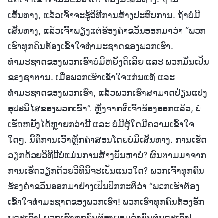
ເສັ້ນທາງ, ແລ້ວເຈົ້າຈະຮູ້ວິທີການສ້າງປະສົບການ. ຖ້າບໍ່ມີ
ເສັ້ນທາງ, ແລ້ວເຈົ້າພຽງແຕ່ຮ້ອງຄຳຂວັນອອກມາວ່າ “ພວກ
ເຮົາທຸກຄົນຕ້ອງເຂົ້າໃຈທຳມະຊາດຂອງພວກເຮົາ.
ທຳມະຊາດຂອງພວກເຮົາບໍ່ມີຫຍັງດີເລີຍ ແລະ ພວກມັນເປັນ
ຂອງຊາຕານ. ເມື່ອພວກເຮົາເຂົ້າໃຈແກ່ນແທ້ ແລະ
ທຳມະຊາດຂອງພວກເຮົາ, ແລ້ວພວກເຮົາສາມາດປ່ຽນແປງ
ອຸປະນິໄສຂອງພວກເຮົາ”. ຫຼັງຈາກທີ່ເຈົ້າຮ້ອງອອກແລ້ວ, ບໍ່
ເຮັດຫຍັງໄດ້ຫຼາຍກວ່ານີ້ ແລະ ບໍ່ມີຜູ້ໃດມີຄວາມເຂົ້າໃຈ
ໃດໆ. ນີ້ຄືການເວົ້າຫຼັກຄຳສອນໂດຍບໍ່ມີເສັ້ນທາງ. ການເຮັດ
ວຽກດ້ວຍວິທີນີ້ບໍ່ແມ່ນການສ້າງບັນຫາບໍ? ຜົນຕາມມາຈາກ
ການເຮັດວຽກດ້ວຍວິທີນີ້ຈະເປັນແນວໃດ? ພວກເຈົ້າທຸກຄົນ
ຮ້ອງຄຳຂວັນອອກມາຢ່າງເປັນປົກກະຕິວ່າ “ພວກເຮົາຕ້ອງ
ເຂົ້າໃຈທຳມະຊາດຂອງພວກເຮົາ! ພວກເຮົາທຸກຄົນຕ້ອງຮັກ
ພຣະເຈົ້າ! ພວກເຮົາທຸກຄົນຕ້ອງຍອມຈຳນົນຕໍ່ພຣະເຈົ້າ!