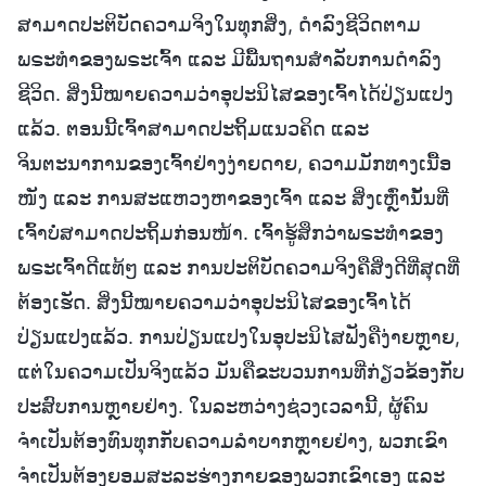
ສາມາດປະຕິບັດຄວາມຈິງໃນທຸກສິ່ງ, ດຳລົງຊີວິດຕາມ
ພຣະທຳຂອງພຣະເຈົ້າ ແລະ ມີພື້ນຖານສຳລັບການດຳລົງ
ຊີວິດ. ສິ່ງນີ້ໝາຍຄວາມວ່າອຸປະນິໄສຂອງເຈົ້າໄດ້ປ່ຽນແປງ
ແລ້ວ. ຕອນນີ້ເຈົ້າສາມາດປະຖິ້ມແນວຄິດ ແລະ
ຈິນຕະນາການຂອງເຈົ້າຢ່າງງ່າຍດາຍ, ຄວາມມັກທາງເນື້ອ
ໜັງ ແລະ ການສະແຫວງຫາຂອງເຈົ້າ ແລະ ສິ່ງເຫຼົ່ານັ້ນທີ່
ເຈົ້າບໍ່ສາມາດປະຖິ້ມກ່ອນໜ້າ. ເຈົ້າຮູ້ສຶກວ່າພຣະທຳຂອງ
ພຣະເຈົ້າດີແທ້ໆ ແລະ ການປະຕິບັດຄວາມຈິງຄືສິ່ງດີທີ່ສຸດທີ່
ຕ້ອງເຮັດ. ສິ່ງນີ້ໝາຍຄວາມວ່າອຸປະນິໄສຂອງເຈົ້າໄດ້
ປ່ຽນແປງແລ້ວ. ການປ່ຽນແປງໃນອຸປະນິໄສຟັງຄືງ່າຍຫຼາຍ,
ແຕ່ໃນຄວາມເປັນຈິງແລ້ວ ມັນຄືຂະບວນການທີ່ກ່ຽວຂ້ອງກັບ
ປະສົບການຫຼາຍຢ່າງ. ໃນລະຫວ່າງຊ່ວງເວລານີ້, ຜູ້ຄົນ
ຈຳເປັນຕ້ອງທົນທຸກກັບຄວາມລຳບາກຫຼາຍຢ່າງ, ພວກເຂົາ
ຈຳເປັນຕ້ອງຍອມສະລະຮ່າງກາຍຂອງພວກເຂົາເອງ ແລະ