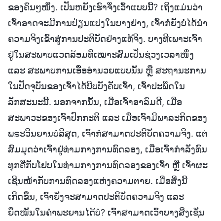
ຂອງຄົນໆໜຶ່ງ. ເປັນຫຍັງເຮົາຈຶ່ງເວົ້າແບບນີ້? ເຖິງແມ່ນວ່າ
ເຈົ້າອາດຈະມີການປ່ຽນແປງໃນບາງຢ່າງ, ເຈົ້າກໍ່ຍັງບໍ່ໄດ້ນໍາ
ຄວາມຈິງເຂົ້າສູ່ການປະຕິບັດຢ່າງແທ້ຈິງ. ບາງທີເພາະເຈົ້າ
ຢູ່ໃນສະພາບແວດລ້ອມທີ່ເໝາະສົມເປັນຊ່ວງເວລາໜຶ່ງ
ແລະ ສະພາບການເອື້ອອຳນວຍແບບນັ້ນ ຫຼື ສະຖານະການ
ໃນປັດຈຸບັນຂອງເຈົ້າໄດ້ບີບບັງຄັບເຈົ້າ, ເຈົ້າປະພຶດໃນ
ລັກສະນະນີ້. ນອກຈາກນັ້ນ, ເມື່ອເຈົ້າອາລົມດີ, ເມື່ອ
ສະພາວະຂອງເຈົ້າປົກກະຕິ ແລະ ເມື່ອເຈົ້າມີພາລະກິດຂອງ
ພຣະວິນຍານບໍລິສຸດ, ເຈົ້າກໍສາມາດປະຕິບັດຄວາມຈິງ. ແຕ່
ສົມມຸດວ່າເຈົ້າຢູ່ທ່າມກາງການທົດລອງ, ເມື່ອເຈົ້າກຳລັງທົນ
ທຸກຄືກັບໂຢບໃນທ່າມກາງການທົດລອງຂອງເຈົ້າ ຫຼື ເຈົ້າຜະ
ເຊີນໜ້າກັບການທົດລອງແຫ່ງຄວາມຕາຍ. ເມື່ອສິ່ງນີ້
ເກີດຂຶ້ນ, ເຈົ້າຍັງຈະສາມາດປະຕິບັດຄວາມຈິງ ແລະ
ຍຶດໝັ້ນໃນຄຳພະຍານໄດ້ບໍ? ເຈົ້າສາມາດເວົ້າບາງສິ່ງເຊັ່ນ