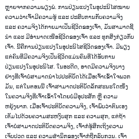
ຫຼາຍຈາກຄວາມພຽງພໍ. ການປ່ຽນແປງໃນອຸປະນິໄສໝາຍ
ຄວາມວ່າເຈົ້າມີຄວາມຮູ້ ແລະ ປະສົບການກັບຄວາມຈິງ
ແລະ ຄວາມຈິງໄດ້ກາຍມາເປັນຊີວິດຂອງເຈົ້າ, ມັນສາມາດຊີ້
ນໍາ ແລະ ມີອຳນາດເໜືອຊີວິດຂອງເຈົ້າ ແລະ ທຸກສິ່ງກ່ຽວກັບ
ເຈົ້າ. ນີ້ຄືການປ່ຽນແປງໃນອຸປະນິໄສຊີວິດຂອງເຈົ້າ. ມີພຽງ
ແຕ່ຄົນທີ່ມີຄວາມຈິງເປັນຊີວິດແມ່ນຄົນທີ່ໄດ້ຮັບການ
ປ່ຽນແປງໃນອຸປະນິໄສ. ໃນອະດີດ, ອາດມີຄວາມຈິງບາງ
ຢ່າງທີ່ເຈົ້າບໍ່ສາມາດນໍາໄປປະຕິບັດໄດ້ເມື່ອເຈົ້າເຂົ້າໃຈພວກ
ມັນ, ແຕ່ໃນຕອນນີ້ ເຈົ້າສາມາດປະຕິບັດລັກສະນະໃດໜຶ່ງ
ໃນຄວາມຈິງທີ່ເຈົ້າເຂົ້າໃຈໂດຍບໍ່ມີອຸປະສັກ ຫຼື ຄວາມ
ຫຍຸ້ງຍາກ. ເມື່ອເຈົ້າປະຕິບັດຄວາມຈິງ, ເຈົ້າພົບວ່າຕົນເອງ
ເຕັມໄປດ້ວຍຄວາມສະຫງົບສຸກ ແລະ ຄວາມສຸກ, ແຕ່ຖ້າ
ເຈົ້າບໍ່ສາມາດປະຕິບັດຄວາມຈິງ, ເຈົ້າກໍຮູ້ສຶກເຖິງຄວາມ
ເຈັບປວດ ແລະ ຄວາມສຳນຶກຂອງເຈົ້າກໍຖືກລົບກວນ. ເຈົ້າ