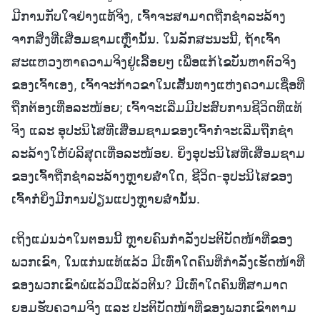
ມີການກັບໃຈຢ່າງແທ້ຈິງ, ເຈົ້າຈະສາມາດຖືກຊໍາລະລ້າງ
ຈາກສິ່ງທີ່ເສື່ອມຊາມເຫຼົ່ານັ້ນ. ໃນລັກສະນະນີ້, ຖ້າເຈົ້າ
ສະແຫວງຫາຄວາມຈິງຢູ່ເລື້ອຍໆ ເພື່ອແກ້ໄຂບັນຫາຕົວຈິງ
ຂອງເຈົ້າເອງ, ເຈົ້າຈະກ້າວຂາໃນເສັ້ນທາງແຫ່ງຄວາມເຊື່ອທີ່
ຖືກຕ້ອງເທື່ອລະໜ້ອຍ; ເຈົ້າຈະເລີ່ມມີປະສົບການຊີວິດທີ່ແທ້
ຈິງ ແລະ ອຸປະນິໄສທີ່ເສື່ອມຊາມຂອງເຈົ້າກໍ່ຈະເລີ່ມຖືກຊໍາ
ລະລ້າງໃຫ້ບໍລິສຸດເທື່ອລະໜ້ອຍ. ຍິ່ງອຸປະນິໄສທີ່ເສື່ອມຊາມ
ຂອງເຈົ້າຖືກຊໍາລະລ້າງຫຼາຍສໍ່າໃດ, ຊີວິດ-ອຸປະນິໄສຂອງ
ເຈົ້າກໍ່ຍິ່ງມີການປ່ຽນແປງຫຼາຍສໍ່ານັ້ນ.
ເຖິງແມ່ນວ່າໃນຕອນນີ້ ຫຼາຍຄົນກຳລັງປະຕິບັດໜ້າທີ່ຂອງ
ພວກເຂົາ, ໃນແກ່ນແທ້ແລ້ວ ມີເທົ່າໃດຄົນທີ່ກຳລັງເຮັດໜ້າທີ່
ຂອງພວກເຂົາພໍແລ້ວມືແລ້ວຕີນ? ມີເທົ່າໃດຄົນທີ່ສາມາດ
ຍອມຮັບຄວາມຈິງ ແລະ ປະຕິບັດໜ້າທີ່ຂອງພວກເຂົາຕາມ