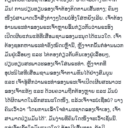
ມັນ! ການປຽບທຽບຂອງເຈົ້າຕ້ອງຕິດຕາມເສັ້ນທາງ; ຄົນໆ
ໜຶ່ງບໍ່ສາມາດເວົ້າສິ່ງຕ່າງໆໂດຍບໍ່ອີງໃສ່ຫຍັງເລີຍ. ເຈົ້າຕ້ອງ
ອ່ານພຣະທຳຂອງພຣະເຈົ້າຫຼາຍຂຶ້ນກ່ຽວກັບວ່າພຣະອົງ
ເປີດເຜີຍແກ່ນແທ້ທີ່ເສື່ອມຊາມຂອງມະນຸດໄດ້ແນວໃດ. ເຈົ້າ
ຕ້ອງຊອກຫາພຣະທຳທັງໝົດເຫຼົ່ານີ້, ຫຼັງຈາກນັ້ນກໍອ່ານພວກ
ມັນຢູ່ເລື້ອຍໆ ແລະ ໄຕ່ຕອງກ່ຽວກັບຕົນເອງຢູ່ເລື້ອຍໆ,
ປຽບທຽບສະພາວະຂອງເຈົ້າໃສ່ພຣະທຳ. ຫຼັງຈາກທີ່
ອຸປະນິໄສທີ່ເສື່ອມຊາມຂອງເຈົ້າຕາມທັນໄດ້ຢ່າງສົມບູນ
ແລະ ເຈົ້າຮູ້ສຶກວ່າພຣະທຳຂອງພຣະເຈົ້າເປີດເຜີຍສະພາວະ
ຂອງເຈົ້າແທ້ໆ ແລະ ດ້ວຍຄວາມຖືກຕ້ອງຫຼາຍ ແລະ ມັນບໍ່
ໄດ້ຜິດພາດໃນລັກສະນະໃດໜຶ່ງ, ແລ້ວເຈົ້າຈະບໍ່ເຊື່ອບໍ? ບາງ
ຄົນເວົ້າວ່າ “ໂດຍການເຂົ້າໃຈທຳມະຊາດຂອງເຈົ້າເອງ, ເຈົ້າ
ສາມາດປ່ຽນມັນໄດ້”. ມັນງ່າຍທີ່ຄົນໃດໜຶ່ງຈະເວົ້າເຊັ່ນນີ້.
ແຕ່ເຈົ້າເຂົ້າໃຈມັນແນວໃດ? ຕ້ອງມີເສັ້ນທາງ. ຖ້າມີ