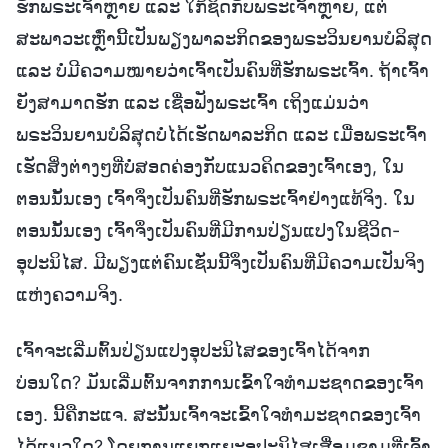
ຮັກພຣະເຈົ້າຫຼາຍ ແລະ ໃກ້ຊິດກັບພຣະເຈົ້າຫຼາຍ, ແຕ່
ສະພາວະເຫຼົ່ານີ້ເປັນພຽງພາລະກິດຂອງພຣະວິນຍານບໍລິສຸດ
ແລະ ບໍ່ມີຄວາມໝາຍວ່າເຈ້ົາເປັນຄົນທີ່ຮັກພຣະເຈົ້າ. ຖ້າເຈົ້າ
ຍັງສາມາດຮັກ ແລະ ເຊື່ອຟັງພຣະເຈົ້າ ເຖິງແມ່ນວ່າ
ພຣະວິນຍານບໍລິສຸດບໍ່ໄດ້ເຮັດພາລະກິດ ແລະ ເມື່ອພຣະເຈົ້າ
ເຮັດສິ່ງຕ່າງໆທີ່ບໍ່ສອດຄ່ອງກັບແນວຄິດຂອງເຈົ້າເອງ, ໃນ
ຕອນນັ້ນເອງ ເຈົ້າຈຶ່ງເປັນຄົນທີ່ຮັກພຣະເຈົ້າຢ່າງແທ້ຈິງ. ໃນ
ຕອນນັ້ນເອງ ເຈົ້າຈຶ່ງເປັນຄົນທີ່ມີການປ່ຽນແປງໃນຊີວິດ-
ອຸປະນິໄສ. ມີພຽງແຕ່ຄົນເຊັ່ນນີ້ຈຶ່ງເປັນຄົນທີ່ມີຄວາມເປັນຈິງ
ແຫ່ງຄວາມຈິງ.
ເຈົ້າຈະເລີ່ມຕົ້ນປ່ຽນແປງອຸປະນິໄສຂອງເຈົ້າໄດ້ຈາກ
ບ່ອນໃດ? ມັນເລີ່ມຕົ້ນຈາກການເຂົ້າໃຈທຳມະຊາດຂອງເຈົ້າ
ເອງ. ນີ້ຄືກະແຈ. ສະນັ້ນເຈ້ົາຈະເຂົ້າໃຈທຳມະຊາດຂອງເຈົ້າ
ໄດ້ແນວໃດ? ໂດຍການແຍກແຍະອຸປະນິໄສເສື່ອມຊາມທີ່ເຈົ້າ