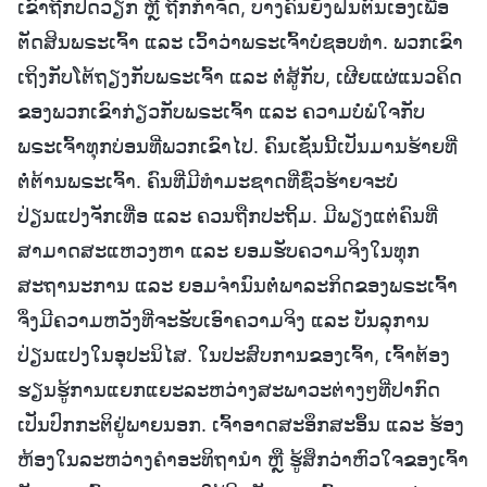
ເຂົາຖືກປົດວຽກ ຫຼື ຖືກກຳຈັດ, ບາງຄົນຍັງຝືນຕົນເອງເພື່ອ
ຕັດສິນພຣະເຈົ້າ ແລະ ເວົ້າວ່າພຣະເຈົ້າບໍ່ຊອບທຳ. ພວກເຂົາ
ເຖິງກັບໂຕ້ຖຽງກັບພຣະເຈົ້າ ແລະ ຕໍ່ສູ້ກັບ, ເຜີຍແຜ່ແນວຄິດ
ຂອງພວກເຂົາກ່ຽວກັບພຣະເຈົ້າ ແລະ ຄວາມບໍ່ພໍໃຈກັບ
ພຣະເຈົ້າທຸກບ່ອນທີ່ພວກເຂົາໄປ. ຄົນເຊັ່ນນີ້ເປັນມານຮ້າຍທີ່
ຕໍ່ຕ້ານພຣະເຈົ້າ. ຄົນທີ່ມີທຳມະຊາດທີ່ຊົ່ວຮ້າຍຈະບໍ່
ປ່ຽນແປງຈັກເທື່ອ ແລະ ຄວນຖືກປະຖິ້ມ. ມີພຽງແຕ່ຄົນທີ່
ສາມາດສະແຫວງຫາ ແລະ ຍອມຮັບຄວາມຈິງໃນທຸກ
ສະຖານະການ ແລະ ຍອມຈຳນົນຕໍ່ພາລະກິດຂອງພຣະເຈົ້າ
ຈຶ່ງມີຄວາມຫວັງທີ່ຈະຮັບເອົາຄວາມຈິງ ແລະ ບັນລຸການ
ປ່ຽນແປງໃນອຸປະນິໄສ. ໃນປະສົບການຂອງເຈົ້າ, ເຈົ້າຕ້ອງ
ຮຽນຮູ້ການແຍກແຍະລະຫວ່າງສະພາວະຕ່າງໆທີ່ປາກົດ
ເປັນປົກກະຕິຢູ່ພາຍນອກ. ເຈົ້າອາດສະອຶກສະອຶ້ນ ແລະ ຮ້ອງ
ຫ້ອງໃນລະຫວ່າງຄຳອະທິຖານຳ ຫຼື ຮູ້ສຶກວ່າຫົວໃຈຂອງເຈົ້າ