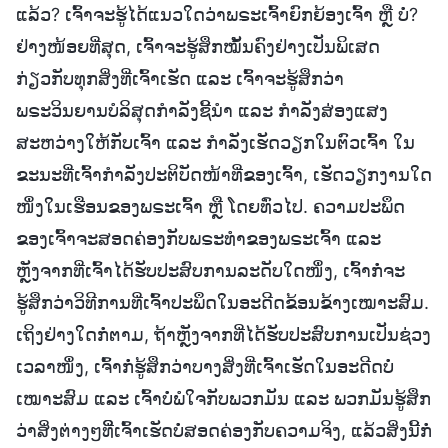
ແລ້ວ? ເຈົ້າຈະຮູ້ໄດ້ແນວໃດວ່າພຣະເຈົ້າຍົກຍ້ອງເຈົ້າ ຫຼື ບໍ່?
ຢ່າງໜ້ອຍທີ່ສຸດ, ເຈົ້າຈະຮູ້ສຶກໝັ້ນຄົງຢ່າງເປັນພິເສດ
ກ່ຽວກັບທຸກສິ່ງທີ່ເຈົ້າເຮັດ ແລະ ເຈົ້າຈະຮູ້ສຶກວ່າ
ພຣະວິນຍານບໍລິສຸດກຳລັງຊີ້ນໍາ ແລະ ກຳລັງສ່ອງແສງ
ສະຫວ່າງໃຫ້ກັບເຈົ້າ ແລະ ກຳລັງເຮັດວຽກໃນຕົວເຈົ້າ ໃນ
ຂະນະທີ່ເຈົ້າກຳລັງປະຕິບັດໜ້າທີ່ຂອງເຈົ້າ, ເຮັດວຽກງານໃດ
ໜຶ່ງໃນເຮືອນຂອງພຣະເຈົ້າ ຫຼື ໂດຍທົ່ວໄປ. ຄວາມປະພຶດ
ຂອງເຈົ້າຈະສອດຄ່ອງກັບພຣະທຳຂອງພຣະເຈົ້າ ແລະ
ຫຼັງຈາກທີ່ເຈົ້າໄດ້ຮັບປະສົບການລະດັບໃດໜຶ່ງ, ເຈົ້າກໍ່ຈະ
ຮູ້ສຶກວ່າວິທີການທີ່ເຈົ້າປະພຶດໃນອະດີດຂ້ອນຂ້າງເໝາະສົມ.
ເຖິງຢ່າງໃດກໍ່ຕາມ, ຖ້າຫຼັງຈາກທີ່ໄດ້ຮັບປະສົບການເປັນຊ່ວງ
ເວລາໜຶ່ງ, ເຈົ້າກໍ່ຮູ້ສຶກວ່າບາງສິ່ງທີ່ເຈົ້າເຮັດໃນອະດີດບໍ່
ເໝາະສົມ ແລະ ເຈົ້າບໍ່ພໍໃຈກັບພວກມັນ ແລະ ພວກມັນຮູ້ສຶກ
ວ່າສິ່ງຕ່າງໆທີີ່ເຈົ້າເຮັດບໍ່ສອດຄ່ອງກັບຄວາມຈິງ, ແລ້ວສິ່ງນີ້ກໍ່