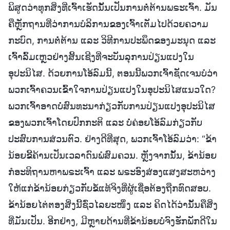
ພິສູດວ່າທຸກສິ່ງທີ່ເຈົ້າເຮັດນັ້ນເປັນການຕໍ່ຕ້ານພຣະເຈົ້າ. ມັນ
ຄືຫຼັກຖານທີ່ວ່າການບໍລິການຂອງເຈົ້າເຕັມໄປດ້ວຍຄວາມ
ກະບົດ, ການຕໍ່ຕ້ານ ແລະ ວິທີການປະພຶດຂອງມະນຸດ ແລະ
ເຈົ້າລົ້ມເຫຼວຢ່າງສິ້ນເຊີງທີ່ຈະບັນລຸການປ່ຽນແປງໃນ
ອຸປະນິໄສ. ດ້ວຍການໂອ້ລົມນີ້, ຕອນນີ້ພວກເຈົ້າຊັດເຈນບໍວ່າ
ພວກເຈົ້າຄວນເຂົ້າໃຈການປ່ຽນແປງໃນອຸປະນິໄສແນວໃດ?
ພວກເຈົ້າອາດບໍ່ສົນທະນາກ່ຽວກັບການປ່ຽນແປງອຸປະນິໄສ
ຂອງພວກເຈົ້າໂດຍປົກກະຕິ ແລະ ບໍ່ຄ່ອຍໂອ້ລົມກ່ຽວກັບ
ປະສົບການສ່ວນຕົວ. ຢ່າງດີທີ່ສຸດ, ພວກເຈົ້າໂອ້ລົມວ່າ: “ຂ້າ
ນ້ອຍຂີ້ຄ້ານເປັນເວລາດົນພໍສົມຄວນ. ຫຼັງຈາກນັ້ນ, ຂ້ານ້ອຍ
ກໍອະທິຖານຫາພຣະເຈົ້າ ແລະ ພຣະອົງສ່ອງແສງສະຫວ່າງ
ໃຫ້ແກ່ຂ້ານ້ອຍກ່ຽວກັບຂໍ້ແທ້ຈິງທີ່ຜູ້ເຊື່ອຕ້ອງຖືກທົດສອບ.
ຂ້ານ້ອຍໄຕ່ຕອງສິ່ງນີ້ຊົ່ວໄລຍະໜຶ່ງ ແລະ ຄິດໄດ້ວ່ານັ້ນຄືສິ່ງ
ທີ່ມັນເປັນ. ອີກຢ່າງ, ມີຫຼາຍດ້ານທີ່ຂ້ານ້ອຍບໍ່ຈົງຮັກພັກດີໃນ