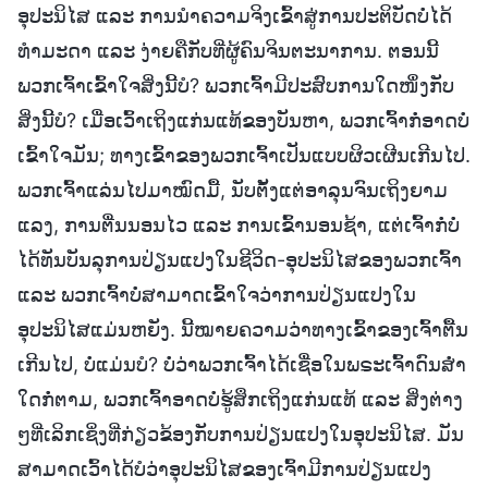
ອຸປະນິໄສ ແລະ ການນໍາຄວາມຈິງເຂົ້າສູ່ການປະຕິບັດບໍ່ໄດ້
ທຳມະດາ ແລະ ງ່າຍຄືກັບທີ່ຜູ້ຄົນຈິນຕະນາການ. ຕອນນີ້
ພວກເຈົ້າເຂົ້າໃຈສິ່ງນີ້ບໍ? ພວກເຈົ້າມີປະສົບການໃດໜຶ່ງກັບ
ສິ່ງນີ້ບໍ? ເມື່ອເວົ້າເຖິງແກ່ນແທ້ຂອງບັນຫາ, ພວກເຈົ້າກໍ່ອາດບໍ່
ເຂົ້າໃຈມັນ; ທາງເຂົ້າຂອງພວກເຈົ້າເປັນແບບຜິວເຜີນເກີນໄປ.
ພວກເຈົ້າແລ່ນໄປມາໝົດມື້, ນັບຕັ້ງແຕ່ອາລຸນຈົນເຖິງຍາມ
ແລງ, ການຕື່ນນອນໄວ ແລະ ການເຂົ້ານອນຊ້າ, ແຕ່ເຈົ້າກໍ່ບໍ່
ໄດ້ທັນບັນລຸການປ່ຽນແປງໃນຊີວິດ-ອຸປະນິໄສຂອງພວກເຈົ້າ
ແລະ ພວກເຈົ້າບໍ່ສາມາດເຂົ້າໃຈວ່າການປ່ຽນແປງໃນ
ອຸປະນິໄສແມ່ນຫຍັງ. ນີ້ໝາຍຄວາມວ່າທາງເຂົ້າຂອງເຈົ້າຕື້ນ
ເກີນໄປ, ບໍ່ແມ່ນບໍ? ບໍ່ວ່າພວກເຈົ້າໄດ້ເຊື່ອໃນພຣະເຈົ້າດົນສໍ່າ
ໃດກໍ່ຕາມ, ພວກເຈົ້າອາດບໍ່ຮູ້ສຶກເຖິງແກ່ນແທ້ ແລະ ສິ່ງຕ່າງ
ໆທີ່ເລິກເຊິ່ງທີ່ກ່ຽວຂ້ອງກັບການປ່ຽນແປງໃນອຸປະນິໄສ. ມັນ
ສາມາດເວົ້າໄດ້ບໍວ່າອຸປະນິໄສຂອງເຈົ້າມີການປ່ຽນແປງ