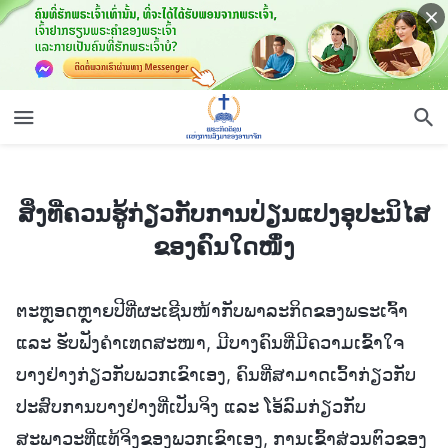
ສິ່ງທີ່ຄວນຮູ້ກ່ຽວກັບການປ່ຽນແປງອຸປະນິໄສຂອງຄົນໃດໜຶ່ງ
ສິ່ງທີ່ຄວນຮູ້ກ່ຽວກັບການປ່ຽນແປງອຸປະນິໄສ
ຂອງຄົນໃດໜຶ່ງ
ຕະຫຼອດຫຼາຍປີທີ່ຜະເຊີນໜ້າກັບພາລະກິດຂອງພຣະເຈົ້າ
ແລະ ຮັບຟັງຄຳເທດສະໜາ, ມີບາງຄົນທີ່ມີຄວາມເຂົ້າໃຈ
ບາງຢ່າງກ່ຽວກັບພວກເຂົາເອງ, ຄົນທີ່ສາມາດເວົ້າກ່ຽວກັບ
ປະສົບການບາງຢ່າງທີ່ເປັນຈິງ ແລະ ໂອ້ລົມກ່ຽວກັບ
ສະພາວະທີ່ແທ້ຈິງຂອງພວກເຂົາເອງ, ການເຂົ້າສ່ວນຕົວຂອງ