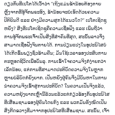
ດຽວກັບທີ່ເປໂຕໄດ້ເວົ້າວ່າ “ເຖິງແມ່ນຂ້ານ້ອຍຕ້ອງຕາຍ
ຫຼັງຈາກທີ່ຮູ້ຈັກພຣະອົງ, ຂ້ານ້ອຍຈະບໍ່ເຮັດດ້ວຍຄວາມ
ປິຕິຍິນດີ ແລະ ຢ່າງມີຄວາມສຸກໄດ້ແນວໃດ?” ເປໂຕເຊີດຊູ
ຫຍັງ? ສິ່ງທີ່ເປໂຕເຊີດຊູຄືຄວາມເຊື່ອຟັງ ແລະ ເພິ່ນຖືວ່າ
ການຮູ້ຈັກພຣະເຈົ້າເປັນສິ່ງທີ່ສຳຄັນທີ່ສຸດ, ສະນັ້ນລາວຈຶ່ງ
ສາມາດເຊື່ອຟັງຈົນຕາຍໄດ້. ການປ່ຽນແປງໃນອຸປະນິໄສບໍ່
ໄດ້ເກີດຂຶ້ນພຽງຊົ່ວຂ້າມຄືນ; ມັນໃຊ້ເວລາຂອງປະສົບການ
ຕະຫຼອດຊີວິດເພື່ອບັນລຸ. ການເຂົ້າໃຈຄວາມຈິງກໍ່ງ່າຍກວ່າ
ເລັກນ້ອຍ, ແຕ່ການທີ່ສາມາດປະຕິບັດຄວາມຈິງໃນຫຼາກ
ຫຼາຍບໍລິບົດກໍ່ຍັງຍາກ. ເປັນຫຍັງຜູ້ຄົນຈຶ່ງມີບັນຫາໃນການ
ນໍາຄວາມຈິງເຂົ້າສູ່ການປະຕິບັດ? ໃນຄວາມເປັນຈິງແລ້ວ,
ຄວາມຫຍຸ້ງຍາກເຫຼົ່ານີ້ລ້ວນແລ້ວແຕ່ກ່ຽວຂ້ອງກັບອຸປະນິໄສ
ທີ່ເສື່ອມຊາມຂອງຜູ້ຄົນໂດຍກົງ ແລະ ພວກມັນທັງໝົດເປັນ
ສິ່ງກີດຂວາງທີ່ມາຈາກອຸປະນິໄສທີ່ເສື່ອມຊາມ. ສະນັ້ນ, ເຈົ້າ