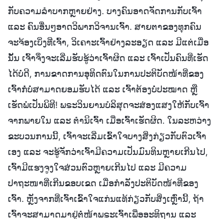
ກັບຄວາມລຳບາກຫຼາຍຢ່າງ. ບາງຄົນອາດຈັດການກັບເຈົ້າ
ແລະ ຄົນອື່ນໆອາດວິພາກວິຈານເຈົ້າ. ສາຍຕາຂອງທຸກຄົນ
ຈະຈ້ອງເບິ່ງທີ່ເຈົ້າ, ວິເຄາະເຈົ້າຢ່າງລະອຽດ ແລະ ມີແຕ່ເມື່ອ
ນັ້ນ ເຈົ້າຈຶ່ງຈະເລີ່ມຮັບຮູ້ວ່າເຈົ້າຜິດ ແລະ ເຈົ້າເປັນຄົນທີ່ເຮັດ
ໄດ້ບໍ່ດີ, ການຂາດການອຸທິດຕົນໃນການປະຕິບັດໜ້າທີ່ຂອງ
ເຈົ້າກໍ່ບໍ່ສາມາດຍອມຮັບໄດ້ ແລະ ເຈົ້າຕ້ອງບໍ່ປະໝາດ ຫຼື
ເຮັດພໍເປັນພິທີ! ພຣະວິນຍານບໍລິສຸດຈະສ່ອງແສງໃຫ້ກັບເຈົ້າ
ຈາກພາຍໃນ ແລະ ຕຳນິເຈົ້າ ເມື່ອເຈົ້າເຮັດຜິດ. ໃນລະຫວ່າງ
ຂະບວນການນີ້, ເຈົ້າຈະເລີ່ມເຂົ້າໃຈບາງສິ່ງກ່ຽວກັບຕົວເຈົ້າ
ເອງ ແລະ ຈະຮູ້ຈັກວ່າເຈົ້າມີຄວາມເປັນມົນທິນຫຼາຍເກີນໄປ,
ເຈົ້າມີແຮງຈູງໃຈສ່ວນຕົວຫຼາຍເກີນໄປ ແລະ ມີຄວາມ
ປາຖະໜາທີ່ເກີນຂອບເຂດ ເມື່ອກຳລັງປະຕິບັດໜ້າທີ່ຂອງ
ເຈົ້າ. ຫຼັງຈາກທີ່ເຈົ້າເຂົ້າໃຈແກ່ນແທ້ກ່ຽວກັບສິ່ງເຫຼົ່ານີ້, ຖ້າ
ເຈົ້າຈະສາມາດມາຢູ່ຕໍ່ໜ້າພຣະເຈົ້າເພື່ອອະທິຖານ ແລະ