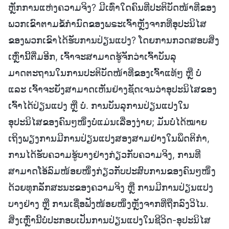
ຫຼັກການແຫ່ງຄວາມຈິງ? ມີເທົ່າໃດຄົນທີ່ປະຕິບັດໜ້າທີ່ຂອງ
ພວກເຂົາຕາມຂໍ້ກຳນົດຂອງພຣະເຈົ້າຫຼັງຈາກທີ່ອຸປະນິໄສ
ຂອງພວກເຂົາໄດ້ຮັບການປ່ຽນແປງ? ໂດຍການກວດສອບສິ່ງ
ເຫຼົ່ານີ້ຕື່ມອີກ, ເຈົ້າຈະສາມາດຮູ້ຈັກວ່າເຈົ້າບັນລຸ
ມາດຕະຖານໃນການປະຕິບັດໜ້າທີ່ຂອງເຈົ້າແທ້ໆ ຫຼື ບໍ່
ແລະ ເຈົ້າຈະຍັງສາມາດເຫັນຢ່າງຊັດເຈນວ່າອຸປະນິໄສຂອງ
ເຈົ້າໄດ້ປ່ຽນແປງ ຫຼື ບໍ່. ການບັນລຸການປ່ຽນແປງໃນ
ອຸປະນິໄສຂອງຄົນໆໜຶ່ງບໍ່ແມ່ນເລື່ອງງ່າຍ; ມັນບໍ່ໄດ້ໝາຍ
ເຖິງພຽງການມີການປ່ຽນແປງສອງສາມຢ່າງໃນພຶດຕິກຳ,
ການໄດ້ຮັບຄວາມຮູ້ບາງຢ່າງກ່ຽວກັບຄວາມຈິງ, ການທີ່
ສາມາດໂອ້ລົມໜ້ອຍໜຶ່ງກ່ຽວກັບປະສົບການຂອງຄົນໆໜຶ່ງ
ດ້ວຍທຸກລັກສະນະຂອງຄວາມຈິງ ຫຼື ການມີການປ່ຽນແປງ
ບາງຢ່າງ ຫຼື ການເຊື່ອຟັງໜ້ອຍໜຶ່ງຫຼັງຈາກທີ່ຖືກລົງວິໄນ.
ສິ່ງເຫຼົ່ານີ້ບໍ່ປະກອບເປັນການປ່ຽນແປງໃນຊີວິດ-ອຸປະນິໄສ