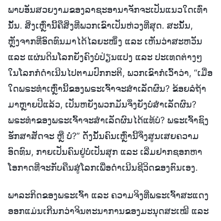
ພາບອັນສວຍງາມຂອງລາຊະອານາຈັກຈະເປັນແນວໃດເທົ່າ
ນັ້ນ. ສິ່ງເຫຼົ່ານີ້ຄືສິ່ງທີ່ພວກເຂົາເປັນຫ່ວງທີ່ສຸດ. ສະນັ້ນ,
ຫຼັງຈາກທີ່ອົດທົນມາໄດ້ໄລຍະໜຶ່ງ ແລະ ເຫັນວ່າສະຫວັນ
ແລະ ແຜ່ນດິນໂລກຍັງຄົງບໍ່ປ່ຽນແປງ ແລະ ປະເທດຕ່າງໆ
ໃນໂລກກໍດຳເນີນໄປຕາມປົກກະຕິ, ພວກເຂົາກໍເວົ້າວ່າ, “ເມື່ອ
ໃດພຣະທຳເຫຼົ່ານີ້ຂອງພຣະເຈົ້າຈະສຳເລັດຜົນ? ຂ້ອຍລໍຖ້າ
ມາຫຼາຍປີແລ້ວ, ເປັນຫຍັງພວກມັນຈຶ່ງຍັງບໍ່ສຳເລັດຜົນ?
ພຣະທຳຂອງພຣະເຈົ້າຈະສຳເລັດຜົນໄດ້ແທ້ບໍ? ພຣະເຈົ້າຊົງ
ຮັກສາສັດຈະ ຫຼື ບໍ່?” ດັ່ງນັ້ນຄົນເຫຼົ່ານີ້ຈຶ່ງສູນເສຍຄວາມ
ອົດທົນ, ກາຍເປັນຄົນຢູ່ບໍ່ເປັນສຸກ ແລະ ເລີ່ມຢາກຊອກຫາ
ໂອກາດທີ່ຈະກັບຄືນສູ່ໂລກເພື່ອດຳເນີນຊີວິດຂອງຕົນເອງ.
ພາລະກິດຂອງພຣະເຈົ້າ ແລະ ຄວາມຈິງທີ່ພຣະເຈົ້າສະແດງ
ອອກແມ່ນເກີນກວ່າຈິນຕະນາການຂອງມະນຸດສະເໝີ ແລະ