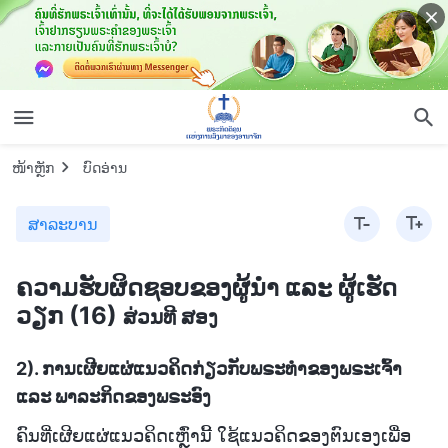
ໜ້າຫຼັກ
ບົດອ່ານ
ສາລະບານ
ຄວາມຮັບຜິດຊອບຂອງຜູ້ນໍາ ແລະ ຜູ້ເຮັດ
ວຽກ (16)
ສ່ວນທີ ສອງ
2). ການເຜີຍແຜ່ແນວຄິດກ່ຽວກັບພຣະທຳຂອງພຣະເຈົ້າ
ແລະ ພາລະກິດຂອງພຣະອົງ
ຄົນທີ່ເຜີຍແຜ່ແນວຄິດເຫຼົ່ານີ້ ໃຊ້ແນວຄິດຂອງຕົນເອງເພື່ອ