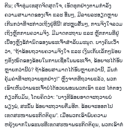
ຕີນ; ເຈົ້າທຸ່ມເທສຸດຈິດສຸດໃຈ, ເຮັດທຸກຢ່າງຕາມກຳລັງ
ຄວາມສາມາດຂອງເຈົ້າ ແລະ ອື່ນໆ, ມີລາຍລະອຽດຫຼາຍ
ເກີນກວ່າທີ່ຈະກ່າວເຖິງຢູ່ທີ່ນີ້! ສະຫຼຸບສັ້ນໆ, ການຈິງໃຈລວມ
ເຖິງຫຼັກການຄວາມຈິງ. ມີມາດຕະຖານ ແລະ ຫຼັກການທີ່ຢູ່
ເບື້ອງຫຼັງຂໍ້ກຳນົດຂອງພຣະເຈົ້າສຳລັບມະນຸດ. ບາງຄົນເວົ້າ
ວ່າ, “ຖ້າຂ້ອຍຖວາຍຄວາມຈິງໃຈ ແລະ ເງິນເກັບເລັກໆນ້ອຍ
ໆທັງໝົດຂອງຂ້ອຍໃນການເຊື່ອໃນພຣະເຈົ້າ, ຂ້ອຍຈະໄດ້ຮັບ
ຫຼາຍກວ່ານີ້ບໍ? ຖ້າຂ້ອຍສາມາດໄດ້ຮັບຫຼາຍກວ່ານີ້, ມັນກໍ
ຄຸ້ມຄ່າທີ່ຈະຖວາຍທຸກຢ່າງ!” ຫຼັງຈາກທີ່ຖວາຍແລ້ວ, ພວກ
ເຂົາເຫັນວ່າພຣະເຈົ້າບໍ່ໄດ້ອວຍພອນພວກເຂົາ ແລະ ໄຕ່ຕອງ
ກ່ຽວກັບມັນ, ໂດຍຄິດວ່າ: “ບາງທີຂ້ອຍອາດຈະຖວາຍບໍ່
ພຽງພໍ, ສະນັ້ນ ຂ້ອຍຈະຖວາຍຕື່ມອີກ. ຂ້ອຍຈະອອກໄປ
ເທດສະໜາພຣະກິດຕິຄຸນ”. ເມື່ອພວກເຂົາພົບຄວາມ
ຫຍຸ້ງຍາກໃນຂະນະທີ່ເທດສະໜາພຣະກິດຕິຄຸນ, ພວກເຂົາກໍ