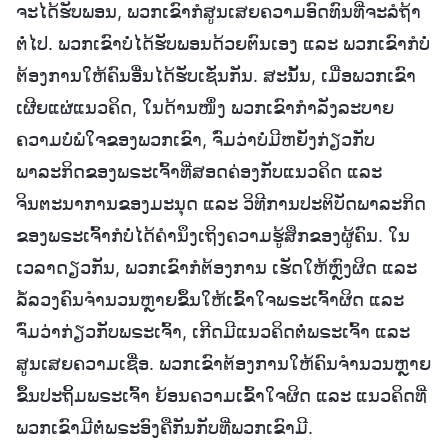
ຈະໄດ້ຮັບພອນ, ພວກເຂົາກໍສູນເສຍຄວາມອົດທົນທີ່ຈະລໍຖ້າ
ຕໍ່ໄປ. ພວກເຂົາບໍ່ໄດ້ຮັບພອນດ້ວຍຕົນເອງ ແລະ ພວກເຂົາກໍບໍ່
ຕ້ອງການໃຫ້ຄົນອື່ນໄດ້ຮັບເຊັ່ນກັນ. ສະນັ້ນ, ເມື່ອພວກເຂົາ
ເຜີຍແຜ່ແນວຄິດ, ໃນດ້ານໜຶ່ງ ພວກເຂົາກຳລັງລະບາຍ
ຄວາມບໍ່ພໍໃຈຂອງພວກເຂົາ, ຈົ່ມວ່າບໍ່ມີຫຍັງກ່ຽວກັບ
ພາລະກິດຂອງພຣະເຈົ້າທີ່ສອດຄ່ອງກັບແນວຄິດ ແລະ
ຈິນຕະນາການຂອງມະນຸດ ແລະ ວິທີການປະຕິບັດພາລະກິດ
ຂອງພຣະເຈົ້າກໍບໍ່ໄດ້ຄຳນຶງເຖິງຄວາມຮູ້ສຶກຂອງຜູ້ຄົນ. ໃນ
ເວລາດຽວກັນ, ພວກເຂົາກໍຕ້ອງການ ເຮັດໃຫ້ຫຼົງຜິດ ແລະ
ລໍ້ລວງຄົນຈຳນວນຫຼາຍຂຶ້ນໃຫ້ເຂົ້າໃຈພຣະເຈົ້າຜິດ ແລະ
ຈົ່ມວ່າກ່ຽວກັບພຣະເຈົ້າ, ເກີດມີແນວຄິດຕໍ່ພຣະເຈົ້າ ແລະ
ສູນເສຍຄວາມເຊື່ອ. ພວກເຂົາຕ້ອງການໃຫ້ຄົນຈຳນວນຫຼາຍ
ຂຶ້ນປະຖິ້ມພຣະເຈົ້າ ຍ້ອນຄວາມເຂົ້າໃຈຜິດ ແລະ ແນວຄິດທີ່
ພວກເຂົາມີຕໍ່ພຣະອົງຄືກັນກັບທີ່ພວກເຂົາມີ.