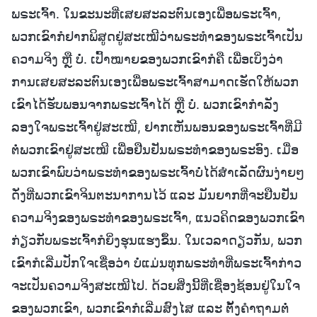
ພຣະເຈົ້າ. ໃນຂະນະທີ່ເສຍສະລະຕົນເອງເພື່ອພຣະເຈົ້າ,
ພວກເຂົາກໍຢາກພິສູດຢູ່ສະເໝີວ່າພຣະທຳຂອງພຣະເຈົ້າເປັນ
ຄວາມຈິງ ຫຼື ບໍ່. ເປົ້າໝາຍຂອງພວກເຂົາກໍຄື ເພື່ອເບິ່ງວ່າ
ການເສຍສະລະຕົນເອງເພື່ອພຣະເຈົ້າສາມາດເຮັດໃຫ້ພວກ
ເຂົາໄດ້ຮັບພອນຈາກພຣະເຈົ້າໄດ້ ຫຼື ບໍ່. ພວກເຂົາກຳລັງ
ລອງໃຈພຣະເຈົ້າຢູ່ສະເໝີ, ຢາກເຫັນພອນຂອງພຣະເຈົ້າທີ່ມີ
ຕໍ່ພວກເຂົາຢູ່ສະເໝີ ເພື່ອຢືນຢັນພຣະທຳຂອງພຣະອົງ. ເມື່ອ
ພວກເຂົາພົບວ່າພຣະທຳຂອງພຣະເຈົ້າບໍ່ໄດ້ສຳເລັດຜົນງ່າຍໆ
ດັ່ງທີ່ພວກເຂົາຈິນຕະນາການໄວ້ ແລະ ມັນຍາກທີ່ຈະຢືນຢັນ
ຄວາມຈິງຂອງພຣະທຳຂອງພຣະເຈົ້າ, ແນວຄິດຂອງພວກເຂົາ
ກ່ຽວກັບພຣະເຈົ້າກໍຍິ່ງຮຸນແຮງຂຶ້ນ. ໃນເວລາດຽວກັນ, ພວກ
ເຂົາກໍເລີ່ມປັກໃຈເຊື່ອວ່າ ບໍ່ແມ່ນທຸກພຣະທຳທີ່ພຣະເຈົ້າກ່າວ
ຈະເປັນຄວາມຈິງສະເໝີໄປ. ດ້ວຍສິ່ງນີ້ທີ່ເຊື່ອງຊ້ອນຢູ່ໃນໃຈ
ຂອງພວກເຂົາ, ພວກເຂົາກໍເລີ່ມສົງໄສ ແລະ ຕັ້ງຄຳຖາມຕໍ່