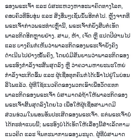
ຂອງພຣະເຈົ້າ ແລະ ບໍ່ສະແຫວງຫາອະນາຄົດທາງໂລກ,
ຄອບຄົວທີ່ອົບອຸ່ນ ແລະ ສິ່ງອື່ນໆເຊັ່ນນັ້ນອີກຕໍ່ໄປ. ຫຼັງຈາກທີ່
ພຣະເຈົ້າກ່າວພຣະທຳເຫຼົ່ານີ້, ພຣະເຈົ້າກໍຍັງສືບຕໍ່ເຮັດ
ພາລະກິດອີກຫຼາຍຢ່າງ. ສາມ, ຫ້າ, ເຈັດ ຫຼື ແປດປີຜ່ານໄປ
ແລະ ບາງຄົນກໍເຫັນວ່າພາລະກິດຂອງພຣະເຈົ້າຍັງຄົງ
ດຳເນີນໄປຢ່າງໝັ້ນຄົງ, ໂດຍບໍ່ມີສັນຍານວ່າພາລະກິດຂອງ
ພຣະອົງກຳລັງຈະສິ້ນສຸດລົງ ຫຼື ວ່າຄວາມຫາຍະນະໃຫຍ່
ກຳລັງຈະເກີດຂຶ້ນ ແລະ ຜູ້ເຊື່ອທຸກຄົນກໍໄດ້ເຂົ້າໄປຢູ່ໃນບ່ອນ
ລີ້ໄພແລ້ວ. ຜູ້ທີ່ໃຊ້ແນວຄິດຂອງພວກເຂົາເພື່ອວັດແທກ
ພາລະກິດຂອງພຣະເຈົ້າ ບໍ່ສາມາດລໍຖ້າໃຫ້ພາລະກິດຂອງ
ພຣະເຈົ້າສິ້ນສຸດລົງໂດຍໄວ ເພື່ອໃຫ້ຜູ້ເຊື່ອສາມາດມີ
ສ່ວນຮ່ວມໃນພອນອັນປະເສີດຂອງພຣະເຈົ້າ. ແຕ່ພຣະເຈົ້າບໍ່
ໄດ້ກະທຳແບບນີ້; ພຣະອົງບໍ່ໄດ້ເຮັດໃຫ້ເລື່ອງນີ້ສຳເລັດຕາມ
ແນວຄິດ ແລະ ຈິນຕະນາການຂອງມະນຸດ. ຜູ້ທີ່ບໍ່ສາມາດ