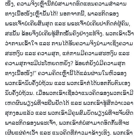
ໜຶ່ງ, ຄວາມຈິງເຫຼົ່ານີ້ກໍບໍ່ສາມາດທົດແທນຄວາມສຳລານ
ທາງເນື້ອໜັງເຫຼົ່ານັ້ນໄດ້! ນອກຈາກນີ້, ພາລະກິດຂອງ
ພຣະເຈົ້າບໍ່ເຄີຍສິ້ນສຸດ ແລະ ພຣະເຈົ້າບໍ່ເຄີຍປາກົດຕໍ່ຜູ້ຄົນ,
ສະນັ້ນ ຂ້ອຍຈຶ່ງບໍ່ເຄີຍຮູ້ສຶກໝັ້ນຄົງຢ່າງແທ້ຈິງ. ພວກເຂົາເວົ້າ
ວ່າການເຂົ້າໃຈ ແລະ ການໄດ້ຮັບຄວາມຈິງນຳມາເຊິ່ງຄວາມ
ສະຫງົບ ແລະ ຄວາມສຸກ, ແຕ່ການມີຄວາມສະຫງົບ ແລະ
ຄວາມສຸກຈະມີປະໂຫຍດຫຍັງ? ຂ້ອຍກໍຍັງບໍ່ມີຄວາມສຸກ
ທາງເນື້ອໜັງ!” ຄວາມຄິດເຫຼົ່ານີ້ໄດ້ແລ່ນຜ່ານໃນຫົວຂອງ
ພວກເຂົານັບຄັ້ງບໍ່ຖ້ວນ ແລະ ພວກເຂົາກໍໄດ້ບອກກັບຕົນເອງ
ນັບຄັ້ງບໍ່ຖ້ວນ. ເມື່ອພວກເຂົາເຊື່ອວ່າແນວຄິດຂອງພວກເຂົາມີ
ເຫດຜົນພຽງພໍທີ່ຈະຢືນຢັດໄດ້ ແລະ ພວກເຂົາຮູ້ສຶກວ່າເວລາ
ສຸກງອມແລ້ວ ແລະ ພວກເຂົາມີຄຸນສົມບັດພຽງພໍທີ່ຈະຈັບຜິດ
ພາລະກິດຂອງພຣະເຈົ້າ, ພວກເຂົາກໍບໍ່ສາມາດອົດກັ້ນທີ່ຈະ
ເຜີຍແຜ່ຄຳເວົ້າ ແລະ ແນວຄິດທີ່ກ່າວມາຂ້າງເທິງ. ພວກເຂົາ