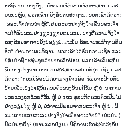
ອະທິຖານ. ບາງຄັ້ງ, ເມື່ອພວກເຂົາຂາດເຂີນອາຫານ ແລະ
ນອນບໍ່ຫຼັບ, ພວກເຂົາກໍຍັງສືບຕໍ່ອະທິຖານ. ພວກເຂົາຄິດວ່າ:
“ພຣະເຈົ້າກ່າວວ່າ ຜູ້ທີ່ເສຍສະລະຢ່າງຈິງໃຈເພື່ອພຣະເຈົ້າ
ຈະໄດ້ຮັບພອນຢ່າງຫຼວງຫຼາຍແນ່ນອນ. ບາງທີຄວາມຈິງໃຈ
ຂອງຂ້ອຍອາດຈະຍັງບໍ່ພຽງພໍ, ສະນັ້ນ ຂ້ອຍຈະອະທິຖານຕື່ມ
ອີກ”. ຜ່ານການອະທິຖານ, ພວກເຂົາໄດ້ຮັບຄວາມເຊື່ອ ແລະ
ບໍ່ສົນໃຈທີ່ຈະທົນທຸກລຳບາກເລັກນ້ອຍ. ພວກເຂົາເລີ່ມເຫັນ
ຜົນບາງຢ່າງຈາກການເທດສະໜາພຣະກິດຕິຄຸນແທ້ໆ ແລະ
ຄິດວ່າ: “ຕອນນີ້ຂ້ອຍມີຄວາມຈິງໃຈແລ້ວ. ຂ້ອຍຈະຟ້າວກັບ
ບ້ານເພື່ອເບິ່ງວ່າຊີວິດຄອບຄົວຂອງຂ້ອຍດີຂຶ້ນ ຫຼື ບໍ່, ອາການ
ປ່ວຍຂອງລູກຂ້ອຍດີຂຶ້ນ ຫຼື ບໍ່ ແລະ ທຸລະກິດຄອບຄົວເປັນໄປ
ຢ່າງລ່ຽນໄຫຼ ຫຼື ບໍ່, ບໍ່ວ່າຈະມີພອນຈາກພຣະເຈົ້າ ຫຼື ບໍ່”. ນີ້
ແມ່ນການເສຍສະລະຢ່າງຈິງໃຈເພື່ອພຣະເຈົ້າບໍ? (ບໍ່ແມ່ນ.)
ນີ້ແມ່ນຫຍັງ? (ການແລກປ່ຽນ.) ນີ້ຄືການເຮັດຂໍ້ຕົກລົງກັບ