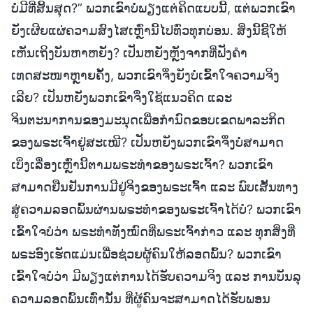
ບໍ່ມີທີ່ສິ້ນສຸດ?” ພວກເຂົາບໍ່ພຽງແຕ່ຄິດແບບນີ້, ແຕ່ພວກເຂົາ
ຍັງເຜີຍແຜ່ຄວາມສົງໄສເຫຼົ່ານີ້ໄປທົ່ວທຸກບ່ອນ. ສິ່ງນີ້ຊີ້ໃຫ້
ເຫັນເຖິງບັນຫາຫຍັງ? ເປັນຫຍັງຫຼັງຈາກທີ່ຟັງຄຳ
ເທດສະໜາຫຼາຍຄັ້ງ, ພວກເຂົາຈຶ່ງຍັງບໍ່ເຂົ້າໃຈຄວາມຈິງ
ເລີຍ? ເປັນຫຍັງພວກເຂົາຈຶ່ງໃຊ້ແນວຄິດ ແລະ
ຈິນຕະນາການຂອງມະນຸດເພື່ອກຳນົດຂອບເຂດພາລະກິດ
ຂອງພຣະເຈົ້າຢູ່ສະເໝີ? ເປັນຫຍັງພວກເຂົາຈຶ່ງບໍ່ສາມາດ
ເບິ່ງເລື່ອງເຫຼົ່ານີ້ຕາມພຣະທຳຂອງພຣະເຈົ້າ? ພວກເຂົາ
ສາມາດຢືນຢັນການມີຢູ່ຈິງຂອງພຣະເຈົ້າ ແລະ ພົບເສັ້ນທາງ
ສູ່ຄວາມລອດພົ້ນຜ່ານພຣະທຳຂອງພຣະເຈົ້າໄດ້ບໍ? ພວກເຂົາ
ເຂົ້າໃຈບໍວ່າ ພຣະທຳທັງໝົດທີ່ພຣະເຈົ້າກ່າວ ແລະ ທຸກສິ່ງທີ່
ພຣະອົງເຮັດແມ່ນເພື່ອຊ່ວຍຜູ້ຄົນໃຫ້ລອດພົ້ນ? ພວກເຂົາ
ເຂົ້າໃຈບໍວ່າ ມີພຽງແຕ່ການໄດ້ຮັບຄວາມຈິງ ແລະ ການບັນລຸ
ຄວາມລອດພົ້ນເທົ່ານັ້ນ ທີ່ຜູ້ຄົນຈະສາມາດໄດ້ຮັບພອນ