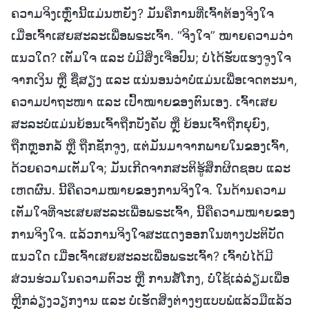
ຄວາມຈິງເຫຼົ່ານີ້ແມ່ນຫຍັງ? ມັນຄືການທີ່ເຈົ້າຕ້ອງຈິງໃຈ
ເມື່ອເຈົ້າເສຍສະລະເພື່ອພຣະເຈົ້າ. “ຈິງໃຈ” ໝາຍຄວາມວ່າ
ແນວໃດ? ເຕັມໃຈ ແລະ ບໍ່ມີສິ່ງເຈືອປົນ; ບໍ່ໄດ້ຮັບແຮງຈູງໃຈ
ຈາກເງິນ ຫຼື ຊື່ສຽງ ແລະ ແນ່ນອນວ່າບໍ່ແມ່ນເພື່ອເຈດຕະນາ,
ຄວາມປາຖະໜາ ແລະ ເປົ້າໝາຍຂອງຕົນເອງ. ເຈົ້າເສຍ
ສະລະບໍ່ແມ່ນຍ້ອນເຈົ້າຖືກບັງຄັບ ຫຼື ຍ້ອນເຈົ້າຖືກຍຸຍົງ,
ຖືກຫຼອກລໍ້ ຫຼື ຖືກຊັກຈູງ, ແຕ່ມັນມາຈາກພາຍໃນຂອງເຈົ້າ,
ດ້ວຍຄວາມເຕັມໃຈ; ມັນເກີດຈາກສະຕິຮູ້ສຶກຜິດຊອບ ແລະ
ເຫດຜົນ. ນີ້ຄືຄວາມໝາຍຂອງການຈິງໃຈ. ໃນດ້ານຄວາມ
ເຕັມໃຈທີ່ຈະເສຍສະລະເພື່ອພຣະເຈົ້າ, ນີ້ຄືຄວາມໝາຍຂອງ
ການຈິງໃຈ. ແລ້ວການຈິງໃຈສະແດງອອກໃນທາງປະຕິບັດ
ແນວໃດ ເມື່ອເຈົ້າເສຍສະລະເພື່ອພຣະເຈົ້າ? ເຈົ້າບໍ່ໄດ້ມີ
ສ່ວນຮ່ວມໃນຄວາມຕົວະ ຫຼື ການສໍ້ໂກງ, ບໍ່ໃຊ້ເລ່ລ່ຽມເພື່ອ
ຫຼີກລ່ຽງວຽກງານ ແລະ ບໍ່ເຮັດສິ່ງຕ່າງໆແບບພໍແລ້ວມືແລ້ວ