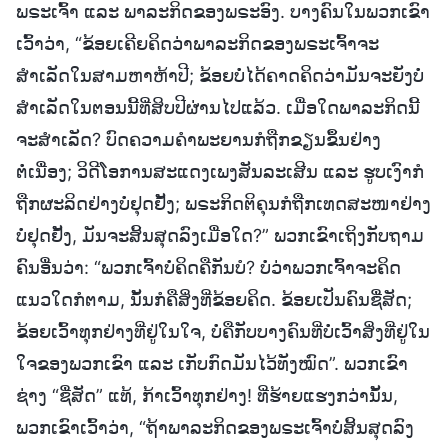
ພຣະເຈົ້າ ແລະ ພາລະກິດຂອງພຣະອົງ. ບາງຄົນໃນພວກເຂົາ
ເວົ້າວ່າ, “ຂ້ອຍເຄີຍຄິດວ່າພາລະກິດຂອງພຣະເຈົ້າຈະ
ສຳເລັດໃນສາມຫາຫ້າປີ; ຂ້ອຍບໍ່ໄດ້ຄາດຄິດວ່າມັນຈະຍັງບໍ່
ສຳເລັດໃນຕອນນີ້ທີ່ສິບປີຜ່ານໄປແລ້ວ. ເມື່ອໃດພາລະກິດນີ້
ຈະສຳເລັດ? ບົດຄວາມຄຳພະຍານກໍຖືກຂຽນຂຶ້ນຢ່າງ
ຕໍ່ເນື່ອງ; ວິດີໂອການສະແດງເພງສັນລະເສີນ ແລະ ຮູບເງົາກໍ
ຖືກຜະລິດຢ່າງບໍ່ຢຸດຢັ້ງ; ພຣະກິດຕິຄຸນກໍຖືກເທດສະໜາຢ່າງ
ບໍ່ຢຸດຢັ້ງ, ມັນຈະສິ້ນສຸດລົງເມື່ອໃດ?” ພວກເຂົາເຖິງກັບຖາມ
ຄົນອື່ນວ່າ: “ພວກເຈົ້າບໍ່ຄິດຄືກັນບໍ? ບໍ່ວ່າພວກເຈົ້າຈະຄິດ
ແນວໃດກໍຕາມ, ນັ້ນກໍຄືສິ່ງທີ່ຂ້ອຍຄິດ. ຂ້ອຍເປັນຄົນຊື່ສັດ;
ຂ້ອຍເວົ້າທຸກຢ່າງທີ່ຢູ່ໃນໃຈ, ບໍ່ຄືກັບບາງຄົນທີ່ບໍ່ເວົ້າສິ່ງທີ່ຢູ່ໃນ
ໃຈຂອງພວກເຂົາ ແລະ ເກັບກົດມັນໄວ້ທັງໝົດ”. ພວກເຂົາ
ຊ່າງ “ຊື່ສັດ” ແທ້, ກ້າເວົ້າທຸກຢ່າງ! ທີ່ຮ້າຍແຮງກວ່ານັ້ນ,
ພວກເຂົາເວົ້າວ່າ, “ຖ້າພາລະກິດຂອງພຣະເຈົ້າບໍ່ສິ້ນສຸດລົງ