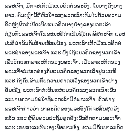
ພຣະເຈົ້າ, ມັກຈະເກີດມີແນວຄິດຕໍ່ພຣະອົງ. ໃນບາງຄັ້ງບາງ
ຄາວ, ຄົນເຫຼົ່ານີ້ທີ່ຫົວໃຈຂອງພວກເຂົາເຕັມໄປດ້ວຍຄວາມ
ຄິດຫຼົງຜິດກໍເປີດເຜີຍແນວຄິດບາງຢ່າງຂອງພວກເຂົາ
ກ່ຽວກັບພຣະເຈົ້າໃນຂະນະທີ່ດຳເນີນຊີວິດຄຣິສຕະຈັກ ແລະ
ປະຕິສຳພັນກັບອ້າຍເອື້ອຍນ້ອງ. ພວກເຂົາເກີດມີແນວຄິດຕໍ່
ພຣະທຳຂອງພຣະເຈົ້າ ແລະ ຍັງໃຊ້ແນວຄິດຂອງພວກເຂົາ
ເພື່ອວັດແທກພາລະກິດຂອງພຣະເຈົ້າ. ເມື່ອພາລະກິດຂອງ
ພຣະເຈົ້າບໍ່ສອດຄ່ອງກັບແນວຄິດຂອງພວກເຂົາຢູ່ສະເໝີ
ແລະ ກົງກັນຂ້າມກັບຄວາມຄາດຫວັງຂອງພວກເຂົາຢ່າງ
ສິ້ນເຊີງ, ພວກເຂົາກໍເຜີຍແຜ່ແນວຄິດຂອງພວກເຂົາເພື່ອ
ລະບາຍຄວາມບໍ່ພໍໃຈທີ່ພວກເຂົາມີຕໍ່ພຣະເຈົ້າ. ຕົວຢ່າງ:
ພຣະເຈົ້າກ່າວວ່າ ພາລະກິດຂອງພຣະອົງໃກ້ຈະສິ້ນສຸດລົງ
ແລ້ວ ແລະ ຜູ້ຄົນຄວນປະຖິ້ມທຸກສິ່ງເພື່ອຕິດຕາມພຣະເຈົ້າ
ແລະ ເສຍສະລະຕົນເອງເພື່ອພຣະອົງ, ຮ່ວມມືກັບພາລະກິດ