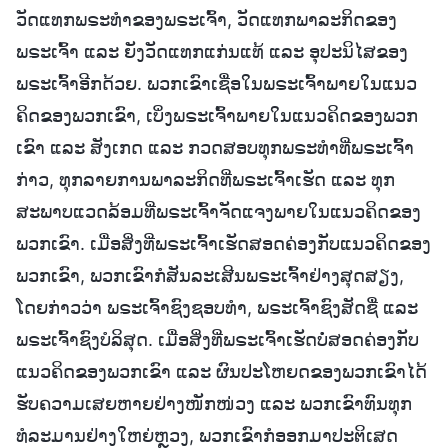
ວັດແທກພຣະທຳຂອງພຣະເຈົ້າ, ວັດແທກພາລະກິດຂອງ
ພຣະເຈົ້າ ແລະ ຍັງວັດແທກແກ່ນແທ້ ແລະ ອຸປະນິໄສຂອງ
ພຣະເຈົ້າອີກດ້ວຍ. ພວກເຂົາເຊື່ອໃນພຣະເຈົ້າພາຍໃນແນວ
ຄິດຂອງພວກເຂົາ, ເບິ່ງພຣະເຈົ້າພາຍໃນແນວຄິດຂອງພວກ
ເຂົາ ແລະ ສັງເກດ ແລະ ກວດສອບທຸກພຣະທຳທີ່ພຣະເຈົ້າ
ກ່າວ, ທຸກລາຍການພາລະກິດທີ່ພຣະເຈົ້າເຮັດ ແລະ ທຸກ
ສະພາບແວດລ້ອມທີ່ພຣະເຈົ້າຈັດແຈງພາຍໃນແນວຄິດຂອງ
ພວກເຂົາ. ເມື່ອສິ່ງທີ່ພຣະເຈົ້າເຮັດສອດຄ່ອງກັບແນວຄິດຂອງ
ພວກເຂົາ, ພວກເຂົາກໍສັນລະເສີນພຣະເຈົ້າຢ່າງສຸດສຽງ,
ໂດຍກ່າວວ່າ ພຣະເຈົ້າຊົງຊອບທຳ, ພຣະເຈົ້າຊົງສັດຊື່ ແລະ
ພຣະເຈົ້າຊົງບໍລິສຸດ. ເມື່ອສິ່ງທີ່ພຣະເຈົ້າເຮັດບໍ່ສອດຄ່ອງກັບ
ແນວຄິດຂອງພວກເຂົາ ແລະ ຜົນປະໂຫຍດຂອງພວກເຂົາໄດ້
ຮັບຄວາມເສຍຫາຍຢ່າງໜັກໜ່ວງ ແລະ ພວກເຂົາທົນທຸກ
ທໍລະມານຢ່າງໃຫຍ່ຫຼວງ, ພວກເຂົາກໍອອກມາປະຕິເສດ