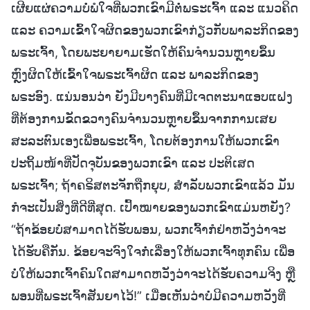
ເຜີຍແຜ່ຄວາມບໍ່ພໍໃຈທີ່ພວກເຂົາມີຕໍ່ພຣະເຈົ້າ ແລະ ແນວຄິດ
ແລະ ຄວາມເຂົ້າໃຈຜິດຂອງພວກເຂົາກ່ຽວກັບພາລະກິດຂອງ
ພຣະເຈົ້າ, ໂດຍພະຍາຍາມເຮັດໃຫ້ຄົນຈຳນວນຫຼາຍຂຶ້ນ
ຫຼົງຜິດໃຫ້ເຂົ້າໃຈພຣະເຈົ້າຜິດ ແລະ ພາລະກິດຂອງ
ພຣະອົງ. ແນ່ນອນວ່າ ຍັງມີບາງຄົນທີ່ມີເຈດຕະນາແອບແຝງ
ທີ່ຕ້ອງການຂັດຂວາງຄົນຈຳນວນຫຼາຍຂຶ້ນຈາກການເສຍ
ສະລະຕົນເອງເພື່ອພຣະເຈົ້າ, ໂດຍຕ້ອງການໃຫ້ພວກເຂົາ
ປະຖິ້ມໜ້າທີ່ປັດຈຸບັນຂອງພວກເຂົາ ແລະ ປະຕິເສດ
ພຣະເຈົ້າ; ຖ້າຄຣິສຕະຈັກຖືກຍຸບ, ສຳລັບພວກເຂົາແລ້ວ ມັນ
ກໍຈະເປັນສິ່ງທີ່ດີທີ່ສຸດ. ເປົ້າໝາຍຂອງພວກເຂົາແມ່ນຫຍັງ?
“ຖ້າຂ້ອຍບໍ່ສາມາດໄດ້ຮັບພອນ, ພວກເຈົ້າກໍຢ່າຫວັງວ່າຈະ
ໄດ້ຮັບຄືກັນ. ຂ້ອຍຈະຈົງໃຈກໍ່ເລື່ອງໃຫ້ພວກເຈົ້າທຸກຄົນ ເພື່ອ
ບໍ່ໃຫ້ພວກເຈົ້າຄົນໃດສາມາດຫວັງວ່າຈະໄດ້ຮັບຄວາມຈິງ ຫຼື
ພອນທີ່ພຣະເຈົ້າສັນຍາໄວ້!” ເມື່ອເຫັນວ່າບໍ່ມີຄວາມຫວັງທີ່