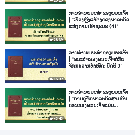
25:26
ການອ່ານພຣະທຳຂອງພຣະເຈົ້າ
| "ເບື້ອງຫຼັງແທ້ຈິງຂອງພາລະກິດ
ແຫ່ງການເອົາຊະນະ (4)"
28:39
ການອ່ານພຣະທຳຂອງພຣະເຈົ້າ
| "ພຣະທຳຂອງພຣະເຈົ້າຕໍ່ກັບ
ຈັກກະວານທັງໝົດ: ບົດທີ 9"
16:37
ການອ່ານພຣະທຳຂອງພຣະເຈົ້າ
| "ການຮູ້ຈັກພາລະກິດສາມຂັ້ນ
ຕອນຂອງພຣະເຈົ້າແມ່ນ
ເສັ້ນທາງໄປສູ່ການຮູ້ຈັກ
ພຣະເຈົ້າ" ພາກທີສອງ
42:42