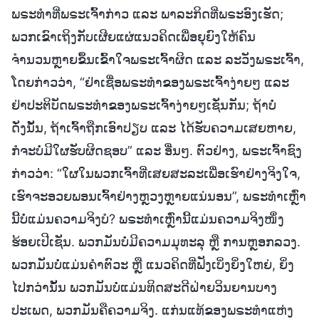
ພຣະທຳທີ່ພຣະເຈົ້າກ່າວ ແລະ ພາລະກິດທີ່ພຣະອົງເຮັດ;
ພວກເຂົາເຖິງກັບເຜີຍແຜ່ແນວຄິດເພື່ອຍຸຍົງໃຫ້ຄົນ
ຈຳນວນຫຼາຍຂຶ້ນເຂົ້າໃຈພຣະເຈົ້າຜິດ ແລະ ລະວັງພຣະເຈົ້າ,
ໂດຍກ່າວວ່າ, “ຢ່າເຊື່ອພຣະທຳຂອງພຣະເຈົ້າງ່າຍໆ ແລະ
ຢ່າປະຕິບັດພຣະທຳຂອງພຣະເຈົ້າງ່າຍໆເຊັ່ນກັນ; ຖ້າບໍ່
ດັ່ງນັ້ນ, ຖ້າເຈົ້າຖືກເອົາປຽບ ແລະ ໄດ້ຮັບຄວາມເສຍຫາຍ,
ກໍຈະບໍ່ມີໃຜຮັບຜິດຊອບ” ແລະ ອື່ນໆ. ຕົວຢ່າງ, ພຣະເຈົ້າຊົງ
ກ່າວວ່າ: “ໃຜໃນພວກເຈົ້າທີ່ເສຍສະລະເພື່ອເຮົາຢ່າງຈິງໃຈ,
ເຮົາຈະອວຍພອນເຈົ້າຢ່າງຫຼວງຫຼາຍແນ່ນອນ”, ພຣະທຳເຫຼົ່າ
ນີ້ບໍ່ແມ່ນຄວາມຈິງບໍ? ພຣະທຳເຫຼົ່ານີ້ແມ່ນຄວາມຈິງໜຶ່ງ
ຮ້ອຍເປີເຊັນ. ພວກມັນບໍ່ມີຄວາມມຸທະລຸ ຫຼື ການຫຼອກລວງ.
ພວກມັນບໍ່ແມ່ນຄຳຕົວະ ຫຼື ແນວຄິດທີ່ຟັງເບິ່ງຍິ່ງໃຫຍ່, ຍິ່ງ
ໄປກວ່ານັ້ນ ພວກມັນບໍ່ແມ່ນທິດສະດີຝ່າຍວິນຍານບາງ
ປະເພດ, ພວກມັນຄືຄວາມຈິງ. ແກ່ນແທ້ຂອງພຣະທຳແຫ່ງ