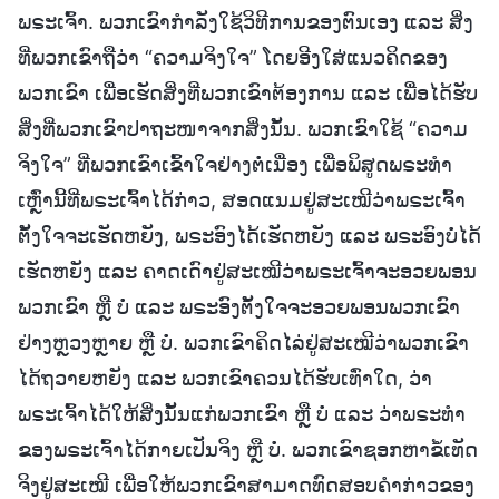
ພຣະເຈົ້າ. ພວກເຂົາກຳລັງໃຊ້ວິທີການຂອງຕົນເອງ ແລະ ສິ່ງ
ທີ່ພວກເຂົາຖືວ່າ “ຄວາມຈິງໃຈ” ໂດຍອີງໃສ່ແນວຄິດຂອງ
ພວກເຂົາ ເພື່ອເຮັດສິ່ງທີ່ພວກເຂົາຕ້ອງການ ແລະ ເພື່ອໄດ້ຮັບ
ສິ່ງທີ່ພວກເຂົາປາຖະໜາຈາກສິ່ງນັ້ນ. ພວກເຂົາໃຊ້ “ຄວາມ
ຈິງໃຈ” ທີ່ພວກເຂົາເຂົ້າໃຈຢ່າງຕໍ່ເນື່ອງ ເພື່ອພິສູດພຣະທຳ
ເຫຼົ່ານີ້ທີ່ພຣະເຈົ້າໄດ້ກ່າວ, ສອດແນມຢູ່ສະເໝີວ່າພຣະເຈົ້າ
ຕັ້ງໃຈຈະເຮັດຫຍັງ, ພຣະອົງໄດ້ເຮັດຫຍັງ ແລະ ພຣະອົງບໍ່ໄດ້
ເຮັດຫຍັງ ແລະ ຄາດເດົາຢູ່ສະເໝີວ່າພຣະເຈົ້າຈະອວຍພອນ
ພວກເຂົາ ຫຼື ບໍ່ ແລະ ພຣະອົງຕັ້ງໃຈຈະອວຍພອນພວກເຂົາ
ຢ່າງຫຼວງຫຼາຍ ຫຼື ບໍ່. ພວກເຂົາຄິດໄລ່ຢູ່ສະເໝີວ່າພວກເຂົາ
ໄດ້ຖວາຍຫຍັງ ແລະ ພວກເຂົາຄວນໄດ້ຮັບເທົ່າໃດ, ວ່າ
ພຣະເຈົ້າໄດ້ໃຫ້ສິ່ງນັ້ນແກ່ພວກເຂົາ ຫຼື ບໍ່ ແລະ ວ່າພຣະທຳ
ຂອງພຣະເຈົ້າໄດ້ກາຍເປັນຈິງ ຫຼື ບໍ່. ພວກເຂົາຊອກຫາຂໍ້ເທັດ
ຈິງຢູ່ສະເໝີ ເພື່ອໃຫ້ພວກເຂົາສາມາດທົດສອບຄຳກ່າວຂອງ