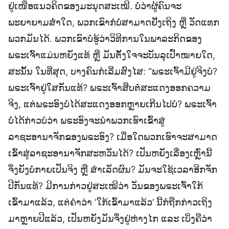
ຢູ່ເໜືອແນວຄິດຂອງມະນຸດສະເໝີ. ບໍ່ວ່າຜູ້ຄົນຈະ
ພະຍາຍາມສໍ່າໃດ, ພວກເຂົາກໍບໍ່ສາມາດຢັ່ງເຖິງ ຫຼື ວັດແທກ
ພວກມັນໄດ້. ພວກເຂົາບໍ່ຮູ້ວ່າວິທີການໃນພາລະກິດຂອງ
ພຣະເຈົ້າແມ່ນຫຍັງແທ້ ຫຼື ມັນຕັ້ງໃຈຈະບັນລຸເປົ້າໝາຍໃດ,
ສະນັ້ນ ໃນທີ່ສຸດ, ບາງຄົນກໍເລີ່ມສົງໄສ: “ພຣະເຈົ້າມີຢູ່ຈິງບໍ?
ພຣະເຈົ້າຢູ່ໃສກັນແທ້? ພຣະເຈົ້າສືບຕໍ່ສະແດງອອກຄວາມ
ຈິງ, ແຕ່ພຣະອົງບໍ່ໄດ້ສະແດງອອກຫຼາຍເກີນໄປບໍ? ພຣະເຈົ້າ
ບໍ່ໄດ້ກ່າວບໍວ່າ ພຣະອົງຈະນຳພວກເຮົາເຂົ້າສູ່
ລາຊະອານາຈັກຂອງພຣະອົງ? ເມື່ອໃດພວກເຮົາຈະສາມາດ
ເຂົ້າສູ່ລາຊະອານາຈັກສະຫວັນໄດ້? ເປັນຫຍັງເລື່ອງເຫຼົ່ານີ້
ຈຶ່ງຍັງບໍ່ກາຍເປັນຈິງ ຫຼື ສຳເລັດຜົນ? ມັນຈະໃຊ້ເວລາອີກຈັກ
ປີກັນແທ້? ມີການກ່າວຢູ່ສະເໝີວ່າ ວັນຂອງພຣະເຈົ້າໃກ້
ເຂົ້າມາແລ້ວ, ແຕ່ຄຳວ່າ ‘ໃກ້ເຂົ້າມາແລ້ວ’ ນີ້ກໍຖືກກ່າວເຖິງ
ມາຫຼາຍປີແລ້ວ, ເປັນຫຍັງມັນຈຶ່ງຢູ່ຫ່າງໄກ ແລະ ເບິ່ງຄືວ່າ