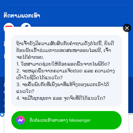
ຕິດຕາມພວກເຮົາ
ຖ້າເຈົ້າຍັງມີຄວາມສັບສົນກັບຄຳຖາມດັ່ງຕໍ່ໄປນີ້, ຍິນດີ
​ຕິດ​ຕໍ່​ຫາ​ພວກ​ເຮົາ
ຕ້ອນຮັບເຂົ້າຮ່ວມການເທດສະໜາອອນໄລຟຣີ, ເຈົ້າ
contact.lo@kingdomsalvation.org
ຈະໄດ້ຄຳຕອບ.
1. ໃຜສາມາດຊ່ວຍໃຫ້ຂ້ອຍລອດພົ້ນຈາກໄພພິບັດ?
2. ຈະຫລຸດພົ້ນຈາກຄວາມເຈັບປວດ ແລະ ຄວາມວ່າງ
ເປົ່າໃນຊີວິດໄດ້ແນວໃດ?
3. ຈະຄົ້ນພົບກັບທີ່ເພິ່ງພາທີ່ແທ້ຈິງຂອງພວກເຮົາໄດ້
ຂໍ້ກຳນົດການໃຊ້
ນະໂຍບາຍຄວາມເປັນສ່ວນຕົວ
ແນວໃດ?
ເຄຣດິດ
ນະໂຍບາຍຄຸກກີ
4. ຈະມີໂຊກຊະຕາ ແລະ ຈຸດຈົບທີ່ດີໄດ້ແນວໃດ?
Copyright © 2026
​ຄຣິສຕະຈັກຂອງພຣະເຈົ້າອົງຊົງລິດທານຸ
ພາບສູງສຸດ
ສະຫງວນລິຂະສິດ.
ຄວາມຮັບຜິດຊອບຂອງຜູ້ນໍາ ແລະ ຜູ້ເຮັດວຽກ (16)
ຕິດຕໍ່ພວກເຮົາຜ່ານທາງ Messenger
ສ່ວນທີ ສອງ
00:00
21:29