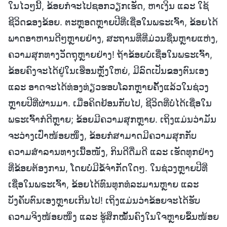
ໃນໄວໆນີ້, ຂ້ອຍກໍຈະໄປຊອກວຽກເຮັດ, ຫາເງິນ ແລະ ໃຊ້
ຊີວິດຂອງຂ້ອຍ. ຕະຫຼອດຫຼາຍປີທີ່ເຊື່ອໃນພຣະເຈົ້າ, ຂ້ອຍໄດ້
ພາດອາຫານດີໆຫຼາຍຢ່າງ, ສະຖານທີ່ທີ່ມ່ວນຊື່ນຫຼາຍແຫ່ງ,
ຄວາມສຸກທາງວັດຖຸຫຼາຍຢ່າງ! ຖ້າຂ້ອຍບໍ່ເຊື່ອໃນພຣະເຈົ້າ,
ຂ້ອຍຄົງຈະໄດ້ຢູ່ໃນເຮືອນຫຼັງໃຫຍ່, ມີລົດເປັນຂອງຕົນເອງ
ແລະ ອາດຈະໄດ້ທ່ອງທ່ຽວຮອບໂລກຫຼາຍຄັ້ງແລ້ວໃນຊ່ວງ
ຫຼາຍປີທີ່ຜ່ານມາ. ເມື່ອຄິດຢ້ອນກັບໄປ, ຊີວິດທີ່ບໍ່ໄດ້ເຊື່ອໃນ
ພຣະເຈົ້າກໍດີຫຼາຍ; ຂ້ອຍມີຄວາມສຸກຫຼາຍ. ເຖິງແມ່ນວ່າມັນ
ຈະວ່າງເປົ່າໜ້ອຍໜຶ່ງ, ຂ້ອຍກໍສາມາດມີຄວາມສຸກກັບ
ຄວາມສຳລານທາງເນື້ອໜັງ, ກິນດີດື່ມດີ ແລະ ເຮັດທຸກຢ່າງ
ທີ່ຂ້ອຍຕ້ອງການ, ໂດຍບໍ່ມີຂໍ້ຈຳກັດໃດໆ. ໃນຊ່ວງຫຼາຍປີທີ່
ເຊື່ອໃນພຣະເຈົ້າ, ຂ້ອຍໄດ້ທົນທຸກທໍລະມານຫຼາຍ ແລະ
ບັງຄັບຕົນເອງຫຼາຍເກີນໄປ! ເຖິງແມ່ນວ່າຂ້ອຍຈະໄດ້ຮັບ
ຄວາມຈິງໜ້ອຍໜຶ່ງ ແລະ ຮູ້ສຶກໝັ້ນຄົງໃນໃຈຫຼາຍຂຶ້ນໜ້ອຍ