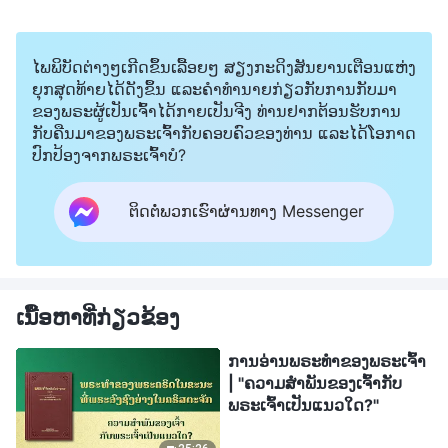
ໄພພິບັດຕ່າງໆເກີດຂຶ້ນເລື້ອຍໆ ສຽງກະດິງສັນຍານເຕືອນແຫ່ງ
ຍຸກສຸດທ້າຍໄດ້ດັງຂຶ້ນ ແລະຄໍາທໍານາຍກ່ຽວກັບການກັບມາ
ຂອງພຣະຜູ້ເປັນເຈົ້າໄດ້ກາຍເປັນຈີງ ທ່ານຢາກຕ້ອນຮັບການ
ກັບຄືນມາຂອງພຣະເຈົ້າກັບຄອບຄົວຂອງທ່ານ ແລະໄດ້ໂອກາດ
ປົກປ້ອງຈາກພຣະເຈົ້າບໍ?
ຕິດຕໍ່ພວກເຮົາຜ່ານທາງ Messenger
ເນື້ອຫາທີ່ກ່ຽວຂ້ອງ
ການອ່ານພຣະທຳຂອງພຣະເຈົ້າ
| "ຄວາມສຳພັນຂອງເຈົ້າກັບ
ພຣະເຈົ້າເປັນແນວໃດ?"