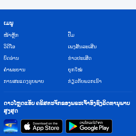
​ເມ​ນູ
​ໜ້າຫຼັກ
ປຶ້ມ
ວິ​ດີ​ໂອ
ເພງສັນລະເສີນ
ບົດອ່ານ
ຂ່າວປະເສີດ
ຄຳພະຍານ
ຍຸກໃໝ່
ການສະແດງຮູບພາບ
ກ່ຽວກັບພວກເຮົາ
ດາວໂຫຼດແອັບ ຄຣິສຕະຈັກຂອງພຣະເຈົ້າອົງຊົງລິດທານຸພາບ
ສູງສຸດ