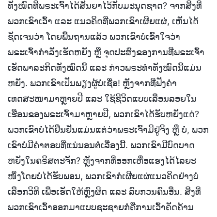
ທັງໝົດທີ່ພຣະເຈົ້າໄດ້ສັນຍາໄວ້ກັບມະນຸດຊາດ? ຈາກສິ່ງທີ່
ພວກເຂົາເວົ້າ ແລະ ແນວຄິດທີ່ພວກເຂົາເຜີຍແຜ່, ເຫັນໄດ້
ຊັດເຈນວ່າ ໂດຍພື້ນຖານແລ້ວ ພວກເຂົາບໍ່ເຂົ້າໃຈວ່າ
ພຣະເຈົ້າກຳລັງເຮັດຫຍັງ ຫຼື ຈຸດປະສົງຂອງການທີ່ພຣະເຈົ້າ
ເຮັດພາລະກິດທັງໝົດນີ້ ແລະ ກ່າວພຣະທຳທັງໝົດນີ້ແມ່ນ
ຫຍັງ. ພວກເຂົາເປັນພຽງຜູ້ບໍ່ເຊື່ອ! ຫຼັງຈາກທີ່ຟັງຄຳ
ເທດສະໜາມາຫຼາຍປີ ແລະ ໃຊ້ຊີວິດແບບເລື່ອນລອຍໃນ
ເຮືອນຂອງພຣະເຈົ້າມາຫຼາຍປີ, ພວກເຂົາໄດ້ຮັບຫຍັງແດ່?
ພວກເຂົາບໍ່ໄດ້ຢືນຢັນແມ່ນແຕ່ວ່າພຣະເຈົ້າມີຢູ່ຈິງ ຫຼື ບໍ່, ພວກ
ເຂົາບໍ່ມີຄຳຕອບທີ່ແນ່ນອນຕໍ່ເລື່ອງນີ້. ພວກເຂົາມີບົດບາດ
ຫຍັງໃນຄຣິສຕະຈັກ? ຫຼັງຈາກທີ່ອອກເຫື່ອແຮງໄດ້ໄລຍະ
ໜຶ່ງໂດຍບໍ່ໄດ້ຮັບພອນ, ພວກເຂົາກໍເຜີຍແຜ່ແນວຄິດຢ່າງບໍ່
ເລືອກວິທີ ເພື່ອເຮັດໃຫ້ຫຼົງຜິດ ແລະ ລົບກວນຄົນອື່ນ. ສິ່ງທີ່
ພວກເຂົາເວົ້າອອກມາແບບຊະຊາຍກໍຄືການເວົ້າຄັດຄ້ານ