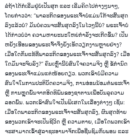
ລໍຖ້າໄດ້ກໍເລີ່ມຢູ່ບໍ່ເປັນສຸກ ແລະ ເລີ່ມຄິດໄປຕ່າງໆນາໆ,
ໂດຍກ່າວວ່າ: “ພາລະກິດຂອງພຣະເຈົ້າບໍ່ແມ່ນໃກ້ຈະສິ້ນສຸດ
ລົງແລ້ວບໍ? ມັນບໍ່ຄວນຈະສິ້ນສຸດລົງໃນໄວໆນີ້ບໍ? ພຣະເຈົ້າບໍ່
ໄດ້ກ່າວບໍວ່າ ຄວາມຫາຍະນະໃຫຍ່ກຳລັງຈະເກີດຂຶ້ນ? ເປັນ
ຫຍັງເຮືອນຂອງພຣະເຈົ້າຈຶ່ງຍັງເຮັດວຽກງານຫຼາຍຢ່າງ?
ເມື່ອໃດກັນແທ້ທີ່ພາລະກິດຂອງພຣະເຈົ້າຈະສິ້ນສຸດລົງ? ເມື່ອ
ໃດມັນຈະຈົບລົງ?” ຄົນເຫຼົ່ານີ້ບໍ່ສົນໃຈຄວາມຈິງ ຫຼື ຂໍ້ກຳນົດ
ຂອງພຣະເຈົ້າແມ່ນແຕ່ໜ້ອຍດຽວ. ພວກເຂົາບໍ່ມີຄວາມ
ສົນໃຈໃນການປະຕິບັດຄວາມຈິງ, ການອ່ອນນ້ອມຕໍ່ພຣະເຈົ້າ
ຫຼື ການຫຼຸດພົ້ນຈາກອິດທິພົນຂອງຊາຕານເພື່ອບັນລຸຄວາມ
ລອດພົ້ນ. ພວກເຂົາສົນໃຈເປັນພິເສດໃນເລື່ອງຕ່າງໆ ເຊັ່ນ:
ເມື່ອໃດພາລະກິດຂອງພຣະເຈົ້າຈະສິ້ນສຸດລົງ, ຜົນສຸດທ້າຍ
ຂອງພວກເຂົາຈະເປັນຊີວິດ ຫຼື ຄວາມຕາຍ, ເມື່ອໃດພວກເຂົາ
ຈະສາມາດເຂົ້າສູ່ລາຊະອານາຈັກເພື່ອຊື່ນຊົມກັບພອນ ແລະ