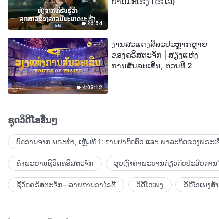
ຍາດມະເຮັງ (ໄຮໄລ້)
26:54
ງານສະແດງສິລະປະຫຼາກຫຼາຍ
ຂອງຄຣິສຕະຈັກ | ສຽງແຫ່ງ
ການສັນລະເສີນ, ຕອນທີ 2
4:03:12
ຊຸດວິດີໂອອື່ນໆ
ບົດອ່ານຈາກ ພຣະທຳ, ເຫຼັ້ມທີ 1: ການປາກົດຕົວ ແລະ ພາລະກິດຂອງພຣະເຈົ
ຄຳພະຍານຊີວິດຄຣິສຕະຈັກ
ຮູບເງົາຄຳພະຍານກ່ຽວກັບປະສົບການໃ
ຊີວິດຄຣິສຕະຈັກ—ລາຍການວາໄຣຕີ້
ວິດີໂອເພງ
ວິດີໂອເພງສັ