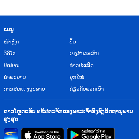
​ເມ​ນູ
​ໜ້າຫຼັກ
ປຶ້ມ
ວິ​ດີ​ໂອ
ເພງສັນລະເສີນ
ບົດອ່ານ
ຂ່າວປະເສີດ
ຄຳພະຍານ
ຍຸກໃໝ່
ການສະແດງຮູບພາບ
ກ່ຽວກັບພວກເຮົາ
ດາວໂຫຼດແອັບ ຄຣິສຕະຈັກຂອງພຣະເຈົ້າອົງຊົງລິດທານຸພາບ
ສູງສຸດ