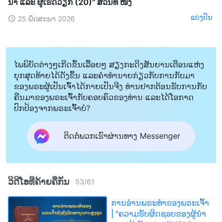
ນໍາ ແລະ ຜູ້ເຮັດວຽກ (20)" ສ່ວນທີ ໜຶ່ງ
ແບ່ງປັນ
25 ພຶດສະພາ 2026
ໄພພິບັດຕ່າງໆເກີດຂຶ້ນເລື້ອຍໆ ສຽງກະດິງສັນຍານເຕືອນແຫ່ງ
ຍຸກສຸດທ້າຍໄດ້ດັງຂຶ້ນ ແລະຄໍາທໍານາຍກ່ຽວກັບການກັບມາ
ຂອງພຣະຜູ້ເປັນເຈົ້າໄດ້ກາຍເປັນຈີງ ທ່ານຢາກຕ້ອນຮັບການກັບ
ຄືນມາຂອງພຣະເຈົ້າກັບຄອບຄົວຂອງທ່ານ ແລະໄດ້ໂອກາດ
ປົກປ້ອງຈາກພຣະເຈົ້າບໍ?
ຕິດຕໍ່ພວກເຮົາຜ່ານທາງ Messenger
ວິດີໂອທີ່ຄ້າຍຄືກັນ
53
/
61
ການອ່ານພຣະທຳຂອງພຣະເຈົ້າ
| "ຄວາມຮັບຜິດຊອບຂອງຜູ້ນໍາ