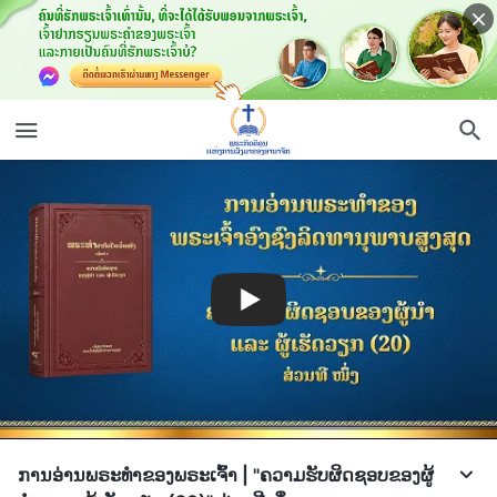
ການອ່ານພຣະທຳຂອງພຣະເຈົ້າ | "ຄວາມຮັບຜິດຊອບຂອງຜູ້