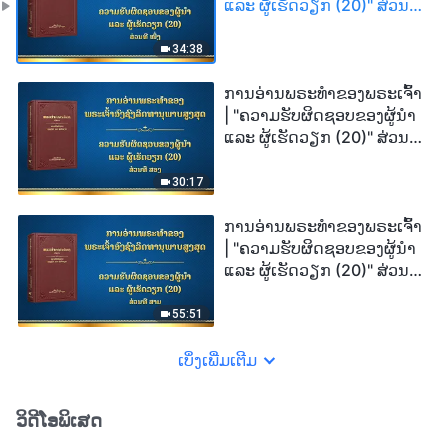
ແລະ ຜູ້ເຮັດວຽກ (20)" ສ່ວນທີ
ໜຶ່ງ
34:38
ການອ່ານພຣະທຳຂອງພຣະເຈົ້າ
| "ຄວາມຮັບຜິດຊອບຂອງຜູ້ນໍາ
ແລະ ຜູ້ເຮັດວຽກ (20)" ສ່ວນທີ
ສອງ
30:17
ການອ່ານພຣະທຳຂອງພຣະເຈົ້າ
| "ຄວາມຮັບຜິດຊອບຂອງຜູ້ນໍາ
ແລະ ຜູ້ເຮັດວຽກ (20)" ສ່ວນທີ
ສາມ
55:51
ເບິ່ງເພີ່ມເຕີມ
ວິດີໂອພິເສດ