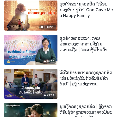
ຮູບເງົາຂອງຊາວຄຣິດ “ເຮືອນ
ຂອງຂ້ອຍຢູ່ໃສ” God Gave Me
a Happy Family
1:40:23
ຊຸດຄຳເທດສະໜາ: ການ
ສະແຫວງຫາຄວາມຈິງໃນ
ຄວາມເຊື່ອ | “ພຣະຜູ້ເປັນເຈົ້າຈະ
ກັບຄືນມາເທິງກ້ອນເມກແທ້ໆບໍ?”
16:16
ວິດີໂອຄຳພະຍານຂອງຊາວຄຣິດ
“ຂ້ອຍບໍ່ແຂ່ງຂັນກັບຄົນອື່ນອີກ
ຕໍ່ໄປ” | ສຽງແຫ່ງການ
ສັນລະເສີນ 2026
29:11
ຮູບເງົາຂອງຊາວຄຣິດ | ຫຼັງຈາກ
ທີ່ຮັບຮູ້ວ່າລູກສາວຂອງລາວມີພະ