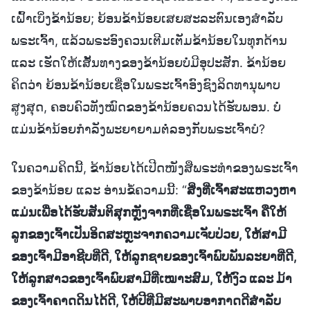
ເຝົ້າເບິ່ງຂ້ານ້ອຍ; ຍ້ອນຂ້ານ້ອຍເສຍສະລະຕົນເອງສຳລັບ
ພຣະເຈົ້າ, ແລ້ວພຣະອົງຄວນເຕີມເຕັມຂ້ານ້ອຍໃນທຸກດ້ານ
ແລະ ເຮັດໃຫ້ເສັ້ນທາງຂອງຂ້ານ້ອຍບໍ່ມີອຸປະສັກ. ຂ້ານ້ອຍ
ຄິດວ່າ ຍ້ອນຂ້ານ້ອຍເຊື່ອໃນພຣະເຈົ້າອົງຊົງລິດທານຸພາບ
ສູງສຸດ, ຄອບຄົວທັງໝົດຂອງຂ້ານ້ອຍຄວນໄດ້ຮັບພອນ. ບໍ່
ແມ່ນຂ້ານ້ອຍກຳລັງພະຍາຍາມຕໍ່ລອງກັບພຣະເຈົ້າບໍ?
ໃນຄວາມຄິດນີ້, ຂ້ານ້ອຍໄດ້ເປີດໜັງສືພຣະທຳຂອງພຣະເຈົ້າ
ຂອງຂ້ານ້ອຍ ແລະ ອ່ານຂໍ້ຄວາມນີ້: “
ສິ່ງທີ່ເຈົ້າສະແຫວງຫາ
ແມ່ນເພື່ອໄດ້ຮັບສັນຕິສຸກຫຼັງຈາກທີ່ເຊື່ອໃນພຣະເຈົ້າ ຄືໃຫ້
ລູກຂອງເຈົ້າເປັນອິດສະຫຼະຈາກຄວາມເຈັບປ່ວຍ, ໃຫ້ສາມີ
ຂອງເຈົ້າມີອາຊີບທີ່ດີ, ໃຫ້ລູກຊາຍຂອງເຈົ້າພົບພັນລະຍາທີ່ດີ,
ໃຫ້ລູກສາວຂອງເຈົ້າພົບສາມີທີ່ເໝາະສົມ, ໃຫ້ງົວ ແລະ ມ້າ
ຂອງເຈົ້າຄາດດິນໄດ້ດີ, ໃຫ້ປີທີ່ມີສະພາບອາກາດດີສຳລັບ