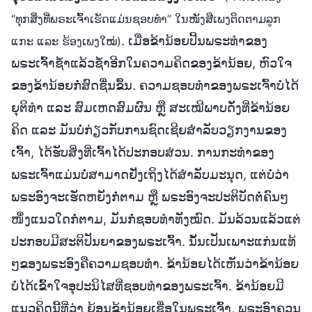
“ທຸກສິ່ງທີ່ພຣະເຈົ້າເຮັດແມ່ນຊອບທໍາ” ໃນໜັງສືເພງຕິດຕາມລູກ
. ເມື່ອຂ້ານ້ອຍປິ້ນພຣະທຳຂອງ
ແກະ ແລະ ຮ້ອງເພງໃໝ່)
ພຣະເຈົ້າຊໍ້າແລ້ວຊໍ້າອີກໃນຄວາມຄິດຂອງຂ້ານ້ອຍ, ຫົວໃຈ
ຂອງຂ້ານ້ອຍກໍ່ສົດຊື່ນຂຶ້ນ. ຄວາມຊອບທຳຂອງພຣະເຈົ້າບໍ່ໄດ້
ຍຸຕິທຳ ແລະ ສົມເຫດສົມຜົນ ຫຼື ສະເໝີພາບດັ່ງທີ່ຂ້ານ້ອຍ
ຄິດ ແລະ ມັນບໍ່ກ່ຽວກັບການຊົດເຊີຍສຳລັບວຽກງານຂອງ
ເຈົ້າ, ໄດ້ຮັບສິ່ງທີ່ເຈົ້າໄດ້ປະກອບສ່ວນ. ການກະທຳຂອງ
ພຣະເຈົ້າແມ່ນບໍ່ສາມາດຢັ່ງເຖິງໄດ້ສຳລັບມະນຸດ, ແຕ່ບໍ່ວ່າ
ພຣະອົງຈະເຮັດຫຍັງກໍ່ຕາມ ຫຼື ພຣະອົງຈະປະຕິບັດຕໍ່ຄົນໆ
ໜຶ່ງແນວໃດກໍ່ຕາມ, ມັນກໍ່ຊອບທຳທັງໝົດ. ມັນລ້ວນແລ້ວແຕ່
ປະກອບມີສະຕິປັນຍາຂອງພຣະເຈົ້າ. ນັ້ນເປັນເພາະແກ່ນແທ້
ໆຂອງພຣະອົງຄືຄວາມຊອບທຳ. ຂ້ານ້ອຍໄດ້ເຫັນວ່າຂ້ານ້ອຍ
ບໍ່ໄດ້ເຂົ້າໃຈອຸປະນິໄສທີ່ຊອບທຳຂອງພຣະເຈົ້າ. ຂ້ານ້ອຍມີ
ແນວຄິດນີ້ທີ່ວ່າ ຍ້ອນຂ້ານ້ອຍເຊື່ອໃນພຣະເຈົ້າ, ພຣະອົງຄວນ