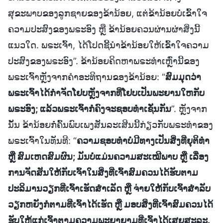
ສຸຂະພາບຂອງລູກຊາຍຂອງຂ້ານ້ອຍ, ແຕ່ຂ້ານ້ອຍບໍ່ເຂົ້າໃຈ
ຄວາມປະສົງຂອງພຣະອົງ ຫຼື ຂ້ານ້ອຍຄວນຜ່ານຜ່າສິ່ງນີ້
ແນວໃດ. ພຣະເຈົ້າ, ໄດ້ໂປດຊີ້ນໍາຂ້ານ້ອຍໃຫ້ເຂົ້າໃຈຄວາມ
ປະສົງຂອງພຣະອົງ”. ຂ້ານ້ອຍຄິດຫາພຣະທຳເຫຼົ່ານີ້ຂອງ
ພຣະເຈົ້າຫຼັງຈາກຄຳອະທິຖານຂອງຂ້ານ້ອຍ: “
ສົມມຸດວ່າ
ພຣະເຈົ້າໄດ້ກຳຈັດໂຢບຫຼັງຈາກທີ່ໂຢບເປັນພະຍານໃຫກັບ
ພຣະອົງ; ແລ້ວພຣະເຈົ້າກໍ່ຄົງຈະຊອບທຳເຊັ່ນກັນ
”. ຫຼັງຈາກ
ນັ້ນ ຂ້ານ້ອຍກໍ່ຄົ້ນພົບເພງສັນລະເສີນນີ້ກ່ຽວກັບພຣະທຳຂອງ
ພຣະເຈົ້າໃນທັນທີ: “
ຄວາມຊອບທຳບໍ່ມີທາງເປັນສິ່ງທີ່ຍຸຕິທຳ
ຫຼື ສົມເຫດສົມຜົນ; ມັນບໍ່ແມ່ນຄວາມສະເໝີພາບ ຫຼື ເລື່ອງ
ການຈັດສັນໃຫ້ກັບເຈົ້າໃນສິ່ງທີ່ເຈົ້າສົມຄວນໄດ້ຮັບຕາມ
ປະລິມານວຽກທີ່ເຈົ້າເຮັດສຳເລັດ ຫຼື ຈ່າຍໃຫ້ກັບເຈົ້າສຳລັບ
ວຽກຫຍັງກໍຕາມທີ່ເຈົ້າໄດ້ເຮັດ ຫຼື ມອບສິ່ງທີ່ເຈົ້າສົມຄວນໄດ້
ຮັບໃຫ້ແກ່ເຈົ້າຕາມຄວາມພະຍາຍາມທີ່ເຈົ້າໄດ້ເສຍສະລະ.