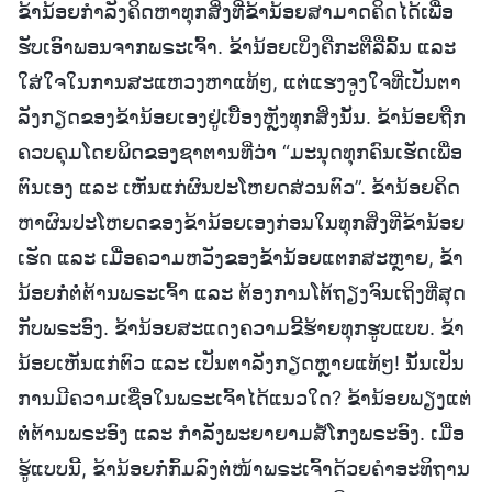
ຂ້ານ້ອຍກຳລັງຄິດຫາທຸກສິ່ງທີ່ຂ້ານ້ອຍສາມາດຄິດໄດ້ເພື່ອ
ຮັບເອົາພອນຈາກພຣະເຈົ້າ. ຂ້ານ້ອຍເບິ່ງຄືກະຕືລືລົ້ນ ແລະ
ໃສ່ໃຈໃນການສະແຫວງຫາແທ້ໆ, ແຕ່ແຮງຈູງໃຈທີ່ເປັນຕາ
ລັງກຽດຂອງຂ້ານ້ອຍເອງຢູ່ເບື້ອງຫຼັງທຸກສິ່ງນັ້ນ. ຂ້ານ້ອຍຖືກ
ຄວບຄຸມໂດຍພິດຂອງຊາຕານທີ່ວ່າ “ມະນຸດທຸກຄົນເຮັດເພື່ອ
ຕົນເອງ ແລະ ເຫັນແກ່ຜົນປະໂຫຍດສ່ວນຕົວ”. ຂ້ານ້ອຍຄິດ
ຫາຜົນປະໂຫຍດຂອງຂ້ານ້ອຍເອງກ່ອນໃນທຸກສິ່ງທີ່ຂ້ານ້ອຍ
ເຮັດ ແລະ ເມື່ອຄວາມຫວັງຂອງຂ້ານ້ອຍແຕກສະຫຼາຍ, ຂ້າ
ນ້ອຍກໍ່ຕໍ່ຕ້ານພຣະເຈົ້າ ແລະ ຕ້ອງການໂຕ້ຖຽງຈົນເຖິງທີ່ສຸດ
ກັບພຣະອົງ. ຂ້ານ້ອຍສະແດງຄວາມຂີ້ຮ້າຍທຸກຮູບແບບ. ຂ້າ
ນ້ອຍເຫັນແກ່ຕົວ ແລະ ເປັນຕາລັງກຽດຫຼາຍແທ້ໆ! ນັ້ນເປັນ
ການມີຄວາມເຊື່ອໃນພຣະເຈົ້າໄດ້ແນວໃດ? ຂ້ານ້ອຍພຽງແຕ່
ຕໍ່ຕ້ານພຣະອົງ ແລະ ກຳລັງພະຍາຍາມສໍ້ໂກງພຣະອົງ. ເມື່ອ
ຮູ້ແບບນີ້, ຂ້ານ້ອຍກໍ່ກົ້ມລົງຕໍ່ໜ້າພຣະເຈົ້າດ້ວຍຄຳອະທິຖານ