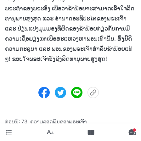
ພຣະທຳຂອງພຣະອົງ ເພື່ອວ່າຂ້ານ້ອຍຈະສາມາດເຂົ້າໃຈລິດ
ທານຸພາບສູງສຸດ ແລະ ອຳນາດອະທິປະໄຕຂອງພຣະເຈົ້າ
ແລະ ປ່ຽນແປງມຸມມອງທີ່ຜິດຂອງຂ້ານ້ອຍກ່ຽວກັບການມີ
ຄວາມເຊື່ອພຽງແຕ່ເພື່ອສະແຫວງຫາພອນເທົ່ານັ້ນ. ສິ່ງນີ້ຄື
ຄວາມກະລຸນາ ແລະ ພອນຂອງພຣະເຈົ້າສຳລັບຂ້ານ້ອຍແທ້
ໆ! ຂອບໃຈພຣະເຈົ້າອົງຊົງລິດທານຸພາບສູງສຸດ!
ກ່ອນນີ້:
73. ຄວາມລອດພົ້ນຂອງພຣະເຈົ້າ
ຕໍ່ໄປ:
75. ບົດທົດສອບຄວາມເຈັບປ່ວຍ