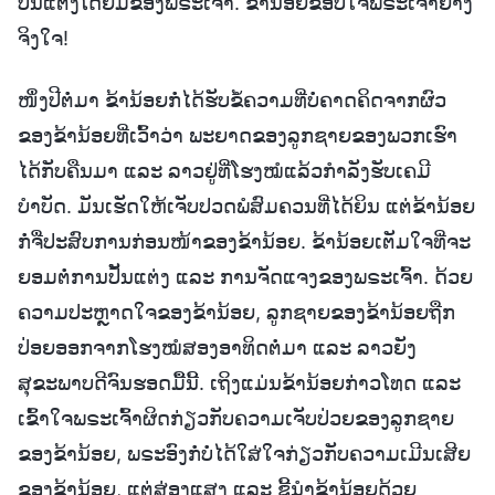
ປັ້ນແຕ່ງໂດຍມືຂອງພຣະເຈົ້າ. ຂ້ານ້ອຍຂອບໃຈພຣະເຈົ້າຢ່າງ
ຈິງໃຈ!
ໜຶ່ງປີຕໍ່ມາ ຂ້ານ້ອຍກໍ່ໄດ້ຮັບຂໍ້ຄວາມທີ່ບໍ່ຄາດຄິດຈາກຜົວ
ຂອງຂ້ານ້ອຍທີ່ເວົ້າວ່າ ພະຍາດຂອງລູກຊາຍຂອງພວກເຮົາ
ໄດ້ກັບຄືນມາ ແລະ ລາວຢູ່ທີ່ໂຮງໝໍແລ້ວກຳລັງຮັບເຄມີ
ບຳບັດ. ມັນເຮັດໃຫ້ເຈັບປວດພໍສົມຄວນທີ່ໄດ້ຍິນ ແຕ່ຂ້ານ້ອຍ
ກໍ່ຈື່ປະສົບການກ່ອນໜ້າຂອງຂ້ານ້ອຍ. ຂ້ານ້ອຍເຕັມໃຈທີ່ຈະ
ຍອມຕໍ່ການປັ້ນແຕ່ງ ແລະ ການຈັດແຈງຂອງພຣະເຈົ້າ. ດ້ວຍ
ຄວາມປະຫຼາດໃຈຂອງຂ້ານ້ອຍ, ລູກຊາຍຂອງຂ້ານ້ອຍຖືກ
ປ່ອຍອອກຈາກໂຮງໝໍສອງອາທິດຕໍ່ມາ ແລະ ລາວຍັງ
ສຸຂະພາບດີຈົນຮອດມື້ນີ້. ເຖິງແມ່ນຂ້ານ້ອຍກ່າວໂທດ ແລະ
ເຂົ້າໃຈພຣະເຈົ້າຜິດກ່ຽວກັບຄວາມເຈັບປ່ວຍຂອງລູກຊາຍ
ຂອງຂ້ານ້ອຍ, ພຣະອົງກໍ່ບໍ່ໄດ້ໃສ່ໃຈກ່ຽວກັບຄວາມເມີນເສີຍ
ຂອງຂ້ານ້ອຍ, ແຕ່ສ່ອງແສງ ແລະ ຊີ້ນໍາຂ້ານ້ອຍດ້ວຍ