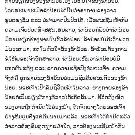
ການຮຽກຮ້ອງຂອງຂ້ານ້ອຍເອງໃນຫົວໃຈຂອງຂ້ານ້ອຍ.
ໂດຍສະເພາະເມື່ອຂ້ານ້ອຍໄດ້ຍິນວ່າອາການຂອງລາວ
ຮຸນແຮງຂຶ້ນ ແລະ ບໍ່ສາມາດປິ່ນປົວໄດ້, ເມື່ອຜະເຊີນໜ້າກັບ
ຄວາມເຈັບປວດທີ່ຈະສູນເສຍລາວ, ຂ້ານ້ອຍກໍ່ພົບວ່າຂ້ານ້ອຍ
ມີການຮຽກຮ້ອງພາຍໃນຕົວຂ້ານ້ອຍ. ຂ້ານ້ອຍບໍ່ໄດ້ເວົ້າພວກ
ມັນອອກມາ, ແຕ່ໃນຫົວໃຈຂ້ອງຂ້ານ້ອຍ, ຂ້ານ້ອຍຕ້ອງການ
ຂໍໃຫ້ພຣະເຈົ້າຮັກສາລາວ. ຂ້ານ້ອຍເຫັນວ່າຂ້ານ້ອຍບໍ່ມີ
ເຫດຜົນແທ້ໆ ແລະ ຂາດຄວາມເຊື່ອຟັງຕໍ່ພຣະເຈົ້າ. ຄວາມ
ຈິງກໍ່ຄື ລູກຊາຍຂອງຂ້ານ້ອຍບໍ່ແມ່ນຊັບສິນສ່ວນຕົວຂອງຂ້າ
ນ້ອຍ. ພຣະເຈົ້າເປົ່າລົມຊີວິດເຂົ້າໃນລາວ. ຮ່າງກາຍຂອງຂ້າ
ນ້ອຍກໍ່ເປັນພຽງສື່ກາງທີ່ລາວໄດ້ເກີດຂຶ້ນມາ. ຊີວິດທັງໝົດ
ຂອງລາວຖືກກຳນົດໄວ້ລ່ວງໜ້າ, ຖືກຈັດແຈງໂດຍພຣະເຈົ້າ
ຢ່າງສົມບູນຕັ້ງແຕ່ດົນນານມາແລ້ວ. ພຣະເຈົ້າໄດ້ກຳນົດແລ້ວ
ວ່າລາວຕ້ອງທົນທຸກຫຼາຍສໍ່າໃດ, ລາວຕ້ອງຜະເຊີນໜ້າກັບ