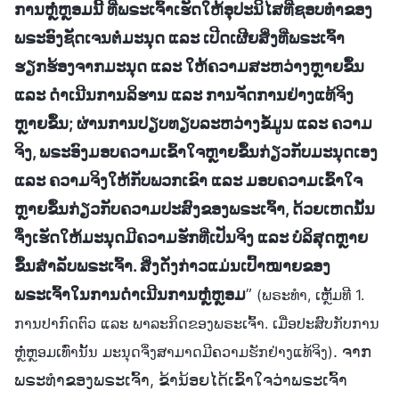
ການຫຼໍ່ຫຼອມນີ້ ທີ່ພຣະເຈົ້າເຮັດໃຫ້ອຸປະນິໄສທີ່ຊອບທຳຂອງ
ພຣະອົງຊັດເຈນຕໍ່ມະນຸດ ແລະ ເປີດເຜີຍສິ່ງທີ່ພຣະເຈົ້າ
ຮຽກຮ້ອງຈາກມະນຸດ ແລະ ໃຫ້ຄວາມສະຫວ່າງຫຼາຍຂຶ້ນ
ແລະ ດຳເນີນການລິຮານ ແລະ ການຈັດການຢ່າງແທ້ຈິງ
ຫຼາຍຂຶ້ນ; ຜ່ານການປຽບທຽບລະຫວ່າງຂໍ້ມູນ ແລະ ຄວາມ
ຈິງ, ພຣະອົງມອບຄວາມເຂົ້າໃຈຫຼາຍຂຶ້ນກ່ຽວກັບມະນຸດເອງ
ແລະ ຄວາມຈິງໃຫ້ກັບພວກເຂົາ ແລະ ມອບຄວາມເຂົ້າໃຈ
ຫຼາຍຂຶ້ນກ່ຽວກັບຄວາມປະສົງຂອງພຣະເຈົ້າ, ດ້ວຍເຫດນັ້ນ
ຈຶ່ງເຮັດໃຫ້ມະນຸດມີຄວາມຮັກທີ່ເປັນຈິງ ແລະ ບໍລິສຸດຫຼາຍ
ຂຶ້ນສໍາລັບພຣະເຈົ້າ. ສິ່ງດັ່ງກ່າວແມ່ນເປົ້າໝາຍຂອງ
ພຣະເຈົ້າໃນການດໍາເນີນການຫຼໍ່ຫຼອມ
”
(ພຣະທຳ, ເຫຼັ້ມທີ 1.
ການປາກົດຕົວ ແລະ ພາລະກິດຂອງພຣະເຈົ້າ. ເມື່ອປະສົບກັບການ
. ຈາກ
ຫຼໍ່ຫຼອມເທົ່ານັ້ນ ມະນຸດຈຶ່ງສາມາດມີຄວາມຮັກຢ່າງແທ້ຈິງ)
ພຣະທຳຂອງພຣະເຈົ້າ, ຂ້ານ້ອຍໄດ້ເຂົ້າໃຈວ່າພຣະເຈົ້າ