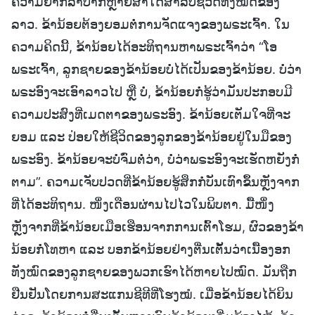
ຄວາມຍາກລຳບາກຫຼາຍສໍ່າໃດສຳລັບຊີວິດທັງໝົດຂອງ
ລາວ. ຂ້ານ້ອຍຕ້ອງຍອມຕໍ່ການຈັດແຈງຂອງພຣະເຈົ້າ. ໃນ
ຄວາມຄິດນີ້, ຂ້ານ້ອຍໄດ້ອະທິຖານຫາພຣະເຈົ້າວ່າ “ໂອ
ພຣະເຈົ້າ, ລູກຊາຍຂອງຂ້ານ້ອຍບໍ່ໄດ້ເປັນຂອງຂ້ານ້ອຍ. ບໍ່ວ່າ
ພຣະອົງຈະເອົາລາວໄປ ຫຼື ບໍ່, ຂ້ານ້ອຍກໍ່ຮູ້ວ່າມັນປະກອບມີ
ຄວາມປະສົງທີ່ເມດຕາຂອງພຣະອົງ. ຂ້ານ້ອຍເຕັມໃຈທີ່ຈະ
ຍອມ ແລະ ປ່ອຍໃຫ້ຊີວິດຂອງລູກຂອງຂ້ານ້ອຍຢູ່ໃນມືຂອງ
ພຣະອົງ. ຂ້ານ້ອຍຈະບໍ່ຈົ່ມຕໍ່ວ່າ, ບໍ່ວ່າພຣະອົງຈະເຮັດຫຍັງກໍ່
ຕາມ”. ຄວາມເຈັບປວດທີ່ຂ້ານ້ອຍຮູ້ສຶກກໍ່ບັນເທົາຂຶ້ນຫຼັງຈາກ
ທີ່ໄດ້ອະທິຖານ. ໜຶ່ງເດືອນຜ່ານໄປໄວໃນພິບຕາ. ມື້ໜຶ່ງ
ຫຼັງຈາກທີ່ຂ້ານ້ອຍເມືອເຮືອນຈາກການເຕົ້າໂຮມ, ຜົວຂອງຂ້າ
ນ້ອຍກໍ່ໂທຫາ ແລະ ບອກຂ້ານ້ອຍຢ່າງຕື່ນເຕັ້ນວ່າເນື້ອງອກ
ທັງໝົດຂອງລູກຊາຍຂອງພວກເຮົາໄດ້ຫາຍໄປໝົດ. ມັນຖືກ
ຢືນຢັນໂດຍການສະແກນຊີທີທີ່ໂຮງໝໍ. ເມື່ອຂ້ານ້ອຍໄດ້ຍິນ