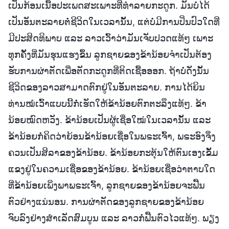
ເປັນກ້ອນເນື້ອປະເພດສະເພາະທີ່ທຳລາຍກະດູກ. ມັນບໍ່ໄດ້
ເປັນອັນຕະລາຍຕໍ່ຊີວິດໃນເວລານັ້ນ, ແຕ່ບໍ່ມີການປິ່ນປົວໃດທີ່
ມີປະສິດທິພາບ ແລະ ລາວເວົ້າວ່າມັນເຈັບປວດແທ້ໆ ເພາະ
ທຸກຄັ້ງທີ່ມັນຮຸນແຮງຂຶ້ນ ລູກຊາຍຂອງຂ້ານ້ອຍຈຳເປັນຕ້ອງ
ຮັບການຜ່າຕັດເພື່ອຕັດກະດູກທີ່ຕິດເຊື້ອອອກ. ຖ້າບໍ່ດັ່ງນັ້ນ
ຊີວິດຂອງລາວສາມາດຕົກຢູ່ໃນອັນຕະລາຍ. ການໄດ້ຍິນ
ທ່ານໝໍເວົ້າແບບນີ້ກໍ່ເຮັດໃຫ້ຂ້ານ້ອຍຕົກຕະລຶງແທ້ໆ. ຂ້າ
ນ້ອຍໝົດຫວັງ. ຂ້ານ້ອຍເປັນຜູ້ເຊື່ອໃໝ່ໃນເວລານັ້ນ ແລະ
ຂ້ານ້ອຍກໍ່ຄິດວ່າຍ້ອນຂ້ານ້ອຍເຊື່ອໃນພຣະເຈົ້າ, ພຣະອົງຈຶ່ງ
ຄວນເປັນສິລາຂອງຂ້ານ້ອຍ. ຂ້ານ້ອຍກະຕຸ້ນໃຫ້ຕົນເອງເຂັ້ມ
ແຂງຢູ່ໃນຄວາມເຊື່ອຂອງຂ້ານ້ອຍ. ຂ້ານ້ອຍເຊື່ອວ່າຕາບໃດ
ທີ່ຂ້ານ້ອຍເພິ່ງພາພຣະເຈົ້າ, ລູກຊາຍຂອງຂ້ານ້ອຍຈະຟື້ນ
ຕົວຢ່າງແນ່ນອນ. ການຜ່າຕັດຂອງລູກຊາຍຂອງຂ້ານ້ອຍ
ຈົບລົງຢ່າງສຳເລັດສົມບູນ ແລະ ລາວກໍ່ຟື້ນຕົວໄວແທ້ໆ. ພຽງ