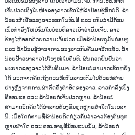
ບໍລິເວນຂໍ້ມືຂອງລາວ ໂດຍເວົ້າວ່າມັນເຈັບ. ການເຫັນທ່າທີ
ເຈັບປວດເທິງໃບໜ້າຂອງລາວເຮັດໃຫ້ຂ້ານ້ອຍຮູ້ສຶກບໍ່ດີ. ຂ້າ
ນ້ອຍແກ້ເສື້ອຂອງລາວອອກໃນທັນທີ ແລະ ເຫັນວ່າມີກ້ອນ
ເນື້ອກຳລັງໃຫຍ່ຂຶ້ນໃນບ່ອນທີ່ລາວເວົ້າວ່າມັນເຈັບ. ລາວ
ຮ້ອງໄຫ້ອອກດ້ວຍຄວາມເຈັບປວດ ເມື່ອຂ້ານ້ອຍຖູມັນຄ່ອຍໆ
ແລະ ຂ້ານ້ອຍຮູ້ວ່າອາການຂອງລາວກັບຄືນມາອີກແລ້ວ. ຂ້າ
ນ້ອຍຟ້າວພາລາວໄປໂຮງໝໍໃນທັນທີ. ຜົນກວດຢືນຢັນວ່າ
ພະຍາດຂອງລາວໄດ້ກັບຄືນມາ. ຂ້ານ້ອຍບໍ່ສາມາດເຮັດຫຍັງ
ໄດ້ ນອກຈາກຄິດເຖິງຕອນທີ່ເຫັນລາວເຕັມໄປດ້ວຍທໍ່ສາຍ
ຢາງຫຼັງຈາກການຜ່າຕັດຄັ້ງທຳອິດຂອງລາວ. ລາວກຳລັງເບິ່ງ
ຄືອ່ອນແອ ແລະ ຂ້ານ້ອຍກໍ່ເຈັບປວດຫຼາຍ. ຂ້ານ້ອຍບໍ່
ສາມາດອົດຄິດໄດ້ວ່າລາວຕ້ອງທົນທຸກຫຼາຍສໍ່າໃດໃນເວລາ
ນີ້. ເມື່ອໃດກໍ່ຕາມທີ່ຂ້ານ້ອຍຄິດກ່ຽວກັບວ່າລາວຕ້ອງທົນທຸກ
ຫຼາຍສໍ່າໃດ ແລະ ຕອນອາຍຸທີ່ນ້ອຍແບບນັ້ນ, ຂ້ານ້ອຍກໍ່