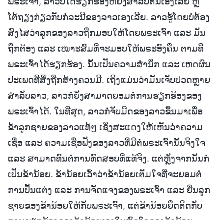
ພຣະເຈົ້າ, ລາວບໍ່ໄດ້ຮຽກຮ້ອງຫຍັງສຳລັບຕົນເອງເລີຍ ຫຼື
ໂຕ້ຖຽງກ່ຽວກັບກໍລະນີຂອງລາວເອງເລີຍ. ລາວຮູ້ໂດຍບໍ່ຕ້ອງ
ສົງໄສວ່າລູກຂອງລາວຖືກມອບໃຫ້ໂດຍພຣະເຈົ້າ ແລະ ມັນ
ຖືກຕ້ອງ ແລະ ເໝາະສົມທີ່ຈະມອບໃຫ້ພຣະອົງຄືນ ຕາມທີ່
ພຣະເຈົ້າໄດ້ຮຽກຮ້ອງ. ນັ້ນເປັນຄວາມສຳນຶກ ແລະ ເຫດຜົນ
ປະເພດທີ່ສິ່ງຖືກສ້າງຄວນມີ. ເຖິງແມ່ນວ່າມັນເຈັບປວດຫຼາຍ
ສຳລັບລາວ, ລາວກໍ່ຍັງສາມາດຍອມຕໍ່ການຮຽກຮ້ອງຂອງ
ພຣະເຈົ້າໄດ້. ໃນທີ່ສຸດ, ລາວກໍ່ຈັບມີດຂອງລາວຂຶ້ນມາເພື່ອ
ຂ້າລູກຊາຍຂອງລາວແທ້ໆ ເຊິ່ງສະແດງໃຫ້ເຫັນວ່າຄວາມ
ເຊື່ອ ແລະ ຄວາມເຊື່ອຟັງຂອງລາວທີ່ມີຕໍ່ພຣະເຈົ້ານັ້ນຈິງໃຈ
ແລະ ສາມາດທົນຕໍ່ການທົດສອບທີ່ແທ້ຈິງ. ແຕ່ຫຼັງຈາກນັ້ນກໍ່
ເປັນຂ້ານ້ອຍ. ຂ້ານ້ອຍເວົ້າວ່າຂ້ານ້ອຍເຕັມໃຈທີ່ຈະຍອມຕໍ່
ການປັ້ນແຕ່ງ ແລະ ການຈັດແຈງຂອງພຣະເຈົ້າ ແລະ ຍື່ນລູກ
ຊາຍຂອງຂ້ານ້ອຍໃຫ້ກັບພຣະເຈົ້າ, ແຕ່ຂ້ານ້ອຍຍຶດຕິດກັບ