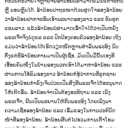
ກະວົນກະວາຍໃຈຫຼາຍຈົນຂ້ານ້ອຍບໍ່ສາມາດແມ່ນແຕ່ຈະກິນ
ຫຼື ນອນຫຼັບໄດ້. ຂ້ານ້ອຍປາຖະໜາດ້ວຍສຸດໃຈຂອງຂ້ານ້ອຍ
ວ່າຂ້ານ້ອຍຢາກຈະຮັບເອົາພະຍາດຂອງລາວ ແລະ ທົນທຸກ
ແທນລາວ. ແລ້ວຂ້ານ້ອຍບໍ່ສາມາດເຂົ້າໃຈໄດ້ວ່າເປັນຫຍັງ
ພຣະເຈົ້າຈຶ່ງບໍ່ດູແລ ແລະ ປົກປ້ອງຄອບຄົວຂອງຂ້ານ້ອຍ ເຖິງ
ແມ່ນວ່າຂ້ານ້ອຍໄດ້ເຮັດວຽກໜັກຫຼາຍສຳລັບພຣະອົງ ນັບ
ຕັ້ງແຕ່ທີ່ຂ້ານ້ອຍກາຍມາເປັນຜູ້ເຊື່ອ. ມັນເປັນມື້ນັ້ນເອງທີ່
ເອື້ອຍຄົນໜຶ່ງໃນບ້ານຂອງພວກເຮົາໄດ້ມາຫາຂ້ານ້ອຍ ແລະ
ຜ່ານການໂອ້ລົມຂອງລາວ ຂ້ານ້ອຍກໍ່ຮູ້ວ່າການທີ່ລູກຊາຍ
ຂອງຂ້ານ້ອຍກຳລັງເຈັບປ່ວຍເປັນສິ່ງທີ່ພຣະເຈົ້າໄດ້ອະນຸຍາດ
ໃຫ້ເກີດຂຶ້ນ. ຂ້ານ້ອຍຈຳເປັນຕ້ອງອະທິຖານ ແລະ ເພິ່ງ
ພຣະເຈົ້າ, ຢືນເປັນພະຍານໃຫ້ກັບພຣະອົງ ໂດຍເພິ່ງພາ
ຄວາມເຊື່ອຂອງຂ້ານ້ອຍ ແລະ ເຂັ້ມແຂງໃນການປະຕິບັດ
ໜ້າທີ່ຂອງຂ້ານ້ອຍ. ຂ້ານ້ອຍສືບຕໍ່ໄປຮ່ວມການເຕົ້າໂຮມ