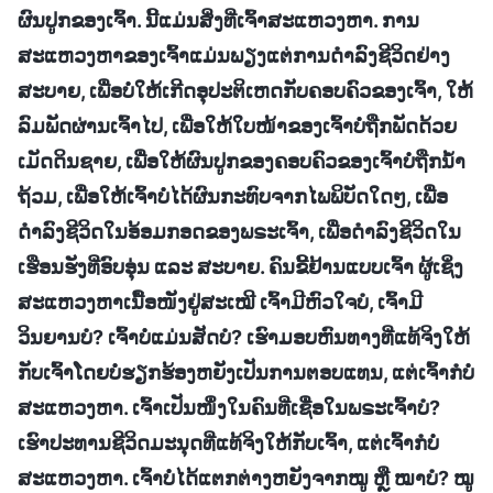
ຜົນປູກຂອງເຈົ້າ. ນີ້ແມ່ນສິ່ງທີ່ເຈົ້າສະແຫວງຫາ. ການ
ສະແຫວງຫາຂອງເຈົ້າແມ່ນພຽງແຕ່ການດຳລົງຊີວິດຢ່າງ
ສະບາຍ, ເພື່ອບໍ່ໃຫ້ເກີດອຸປະຕິເຫດກັບຄອບຄົວຂອງເຈົ້າ, ໃຫ້
ລົມພັດຜ່ານເຈົ້າໄປ, ເພື່ອໃຫ້ໃບໜ້າຂອງເຈົ້າບໍ່ຖືກພັດດ້ວຍ
ເມັດດິນຊາຍ, ເພື່ອໃຫ້ຜົນປູກຂອງຄອບຄົວຂອງເຈົ້າບໍ່ຖືກນໍ້າ
ຖ້ວມ, ເພື່ອໃຫ້ເຈົ້າບໍ່ໄດ້ຜົນກະທົບຈາກໄພພິບັດໃດໆ, ເພື່ອ
ດຳລົງຊີວິດໃນອ້ອມກອດຂອງພຣະເຈົ້າ, ເພື່ອດຳລົງຊີວິດໃນ
ເຮືອນຮັງທີ່ອົບອຸ່ນ ແລະ ສະບາຍ. ຄົນຂີ້ຢ້ານແບບເຈົ້າ ຜູ້ເຊິ່ງ
ສະແຫວງຫາເນື້ອໜັງຢູ່ສະເໝີ ເຈົ້າມີຫົວໃຈບໍ, ເຈົ້າມີ
ວິນຍານບໍ? ເຈົ້າບໍ່ແມ່ນສັດບໍ? ເຮົາມອບຫົນທາງທີ່ແທ້ຈິງໃຫ້
ກັບເຈົ້າໂດຍບໍ່ຮຽກຮ້ອງຫຍັງເປັນການຕອບແທນ, ແຕ່ເຈົ້າກໍບໍ່
ສະແຫວງຫາ. ເຈົ້າເປັນໜຶ່ງໃນຄົນທີ່ເຊື່ອໃນພຣະເຈົ້າບໍ?
ເຮົາປະທານຊີວິດມະນຸດທີ່ແທ້ຈິງໃຫ້ກັບເຈົ້າ, ແຕ່ເຈົ້າກໍບໍ່
ສະແຫວງຫາ. ເຈົ້າບໍ່ໄດ້ແຕກຕ່າງຫຍັງຈາກໝູ ຫຼື ໝາບໍ? ໝູ