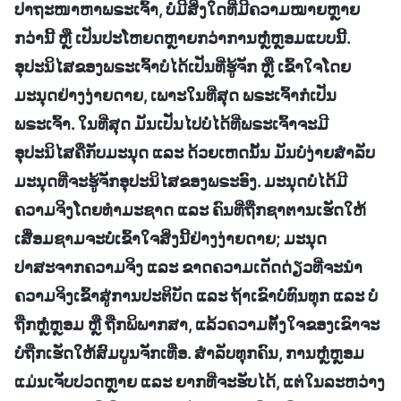
ປາຖະໜາຫາພຣະເຈົ້າ, ບໍ່ມີສິ່ງໃດທີ່ມີຄວາມໝາຍຫຼາຍ
ກວ່ານີ້ ຫຼື ເປັນປະໂຫຍດຫຼາຍກວ່າການຫຼໍ່ຫຼອມແບບນີ້.
ອຸປະນິໄສຂອງພຣະເຈົ້າບໍ່ໄດ້ເປັນທີ່ຮູ້ຈັກ ຫຼື ເຂົ້າໃຈໂດຍ
ມະນຸດຢ່າງງ່າຍດາຍ, ເພາະໃນທີ່ສຸດ ພຣະເຈົ້າກໍເປັນ
ພຣະເຈົ້າ. ໃນທີ່ສຸດ ມັນເປັນໄປບໍ່ໄດ້ທີ່ພຣະເຈົ້າຈະມີ
ອຸປະນິໄສຄືກັບມະນຸດ ແລະ ດ້ວຍເຫດນັ້ນ ມັນບໍ່ງ່າຍສຳລັບ
ມະນຸດທີ່ຈະຮູ້ຈັກອຸປະນິໄສຂອງພຣະອົງ. ມະນຸດບໍ່ໄດ້ມີ
ຄວາມຈິງໂດຍທຳມະຊາດ ແລະ ຄົນທີ່ຖືກຊາຕານເຮັດໃຫ້
ເສື່ອມຊາມຈະບໍ່ເຂົ້າໃຈສິ່ງນີ້ຢ່າງງ່າຍດາຍ; ມະນຸດ
ປາສະຈາກຄວາມຈິງ ແລະ ຂາດຄວາມເດັດດ່ຽວທີ່ຈະນໍາ
ຄວາມຈິງເຂົ້າສູ່ການປະຕິບັດ ແລະ ຖ້າເຂົາບໍ່ທົນທຸກ ແລະ ບໍ່
ຖືກຫຼໍ່ຫຼອມ ຫຼື ຖືກພິພາກສາ, ແລ້ວຄວາມຕັ້ງໃຈຂອງເຂົາຈະ
ບໍ່ຖືກເຮັດໃຫ້ສົມບູນຈັກເທື່ອ. ສຳລັບທຸກຄົນ, ການຫຼໍ່ຫຼອມ
ແມ່ນເຈັບປວດຫຼາຍ ແລະ ຍາກທີ່ຈະຮັບໄດ້, ແຕ່ໃນລະຫວ່າງ