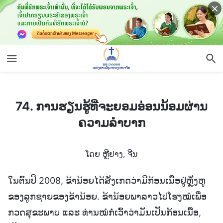
74. ການຮຽນຮູ້ທີ່ຈະຍອມອ່ອນນ້ອມຜ່ານຄວາມລຳບາກ
74. ການຮຽນຮູ້ທີ່ຈະຍອມອ່ອນນ້ອມຜ່ານ
ຄວາມລຳບາກ
ໂດຍ ຫຼີຢາງ, ຈີນ
ໃນຕົ້ນປີ 2008, ຂ້ານ້ອຍໄດ້ສັງເກດວ່າມີກ້ອນເນື້ອຢູ່ຫຼັງຫູ
ຂອງລູກຊາຍຂອງຂ້ານ້ອຍ. ຂ້ານ້ອຍພາລາວໄປໂຮງໝໍເພື່ອ
ກວດສຸຂະພາບ ແລະ ທ່ານໝໍກໍ່ເວົ້າວ່າມັນເປັນກ້ອນເນື້ອ,