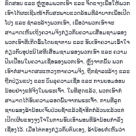
ທົດສອບ ແລະ ຫຼໍ່ຫຼອມພວກເຮົາ ແລະ ຈັດແຈງເພື່ອໃຫ້ພວກ
ເຮົາໄດ້ຜະເຊີນໜ້າກັບສະພາບແວດລ້ອມທີ່ລຳບາກເພື່ອເປີດ
ໂປງ ແລະ ຊໍາລະລ້າງພວກເຮົາ, ເພື່ອວ່າພວກເຮົາຈະ
ສາມາດເຫັນເຖິງຄວາມຈິງກ່ຽວກັບຄວາມເສື່ອມຊາມຂອງ
ພວກເຮົາທີ່ເກີດຂຶ້ນໂດຍຊາຕານ ແລະ ຮັບເອົາຄວາມເຂົ້າໃຈ
ກ່ຽວກັບອຸປະນິໄສທີ່ເສື່ອມຊາມຂອງພວກເຮົາ ແລະ ຄວາມ
ປົນເປື້ອນໃນຄວາມເຊື່ອຂອງພວກເຮົາ. ຫຼັງຈາກນັ້ນ ພວກ
ເຮົາກໍ່ສາມາດສະແຫວງຫາຄວາມຈິງ, ຖືກຊໍາລະລ້າງ ແລະ
ຖືກປ່ຽນແປງ ແລະ ບັນລຸຄວາມເຊື່ອ ແລະ ການຍອມອ່ອນ
ນ້ອຍຢ່າງແທ້ຈິງໃນພຣະເຈົ້າ. ໃນທີ່ສຸດແລ້ວ, ພວກເຮົາກໍ່
ສາມາດໄດ້ຮັບຄວາມລອດພົ້ນຈາກພຣະເຈົ້າ. ການທີ່ລູກ
ຊາຍຂອງຂ້ານ້ອຍເຈັບປ່ວຍຊໍ້າແລ້ວຊໍ້າອີກກໍ່ລ້ວນແລ້ວແຕ່
ເປີດເຜີຍແຮງຈູງໃຈໃນການຮັບເອົາພອນທີ່ຂ້ານ້ອຍກຳລັງ
ເຊື່ອງໄວ້. ເມື່ອໄຕ່ຕອງກ່ຽວກັບຕົນເອງ, ຂ້ານ້ອຍກໍ່ເຫັນວ່າ