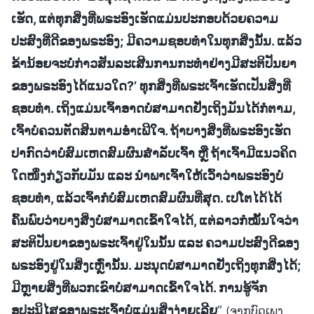
ເຮັດ, ແຕ່ທຸກສິ່ງທີ່ພຣະອົງເຮັດແມ່ນປະກອບດ້ວຍຄວາມ
ປະສົງທີ່ດີຂອງພຣະອົງ; ມີຄວາມຊອບທຳໃນທຸກສິ່ງນັ້ນ. ແລ້ວ
ຂ້ານ້ອຍຈະບໍ່ກ່າວສັນລະເສີນການກະທຳຢ່າງມີສະຕິປັນຍາ
ຂອງພຣະອົງໄດ້ແນວໃດ?’ ທຸກສິ່ງທີ່ພຣະເຈົ້າເຮັດເປັນສິ່ງທີ່
ຊອບທຳ. ເຖິງແມ່ນເຈົ້າອາດບໍ່ສາມາດຢັ່ງເຖິງມັນໄດ້ກໍຕາມ,
ເຈົ້າບໍ່ຄວນຕັດສິນຕາມອຳເພີໃຈ. ຖ້າບາງສິ່ງທີ່ພຣະອົງເຮັດ
ປາກົດວ່າບໍ່ສົມເຫດສົມຜົນສຳລັບເຈົ້າ ຫຼື ຖ້າເຈົ້າມີແນວຄິດ
ໃດໜຶ່ງກ່ຽວກັບມັນ ແລະ ນໍາພາເຈົ້າໃຫ້ເວົ້າວ່າພຣະອົງບໍ່
ຊອບທຳ, ແລ້ວເຈົ້າກໍບໍ່ສົມເຫດສົມຜົນທີ່ສຸດ. ເປໂຕໄດ້ໄດ້
ຄົ້ນພົບວ່າບາງສິ່ງບໍ່ສາມາດເຂົ້າໃຈໄດ້, ແຕ່ລາວກໍໝັ້ນໃຈວ່າ
ສະຕິປັນຍາຂອງພຣະເຈົ້າຢູ່ໃນນັ້ນ ແລະ ຄວາມປະສົງດີຂອງ
ພຣະອົງຢູ່ໃນສິ່ງເຫຼົ່ານັ້ນ. ມະນຸດບໍ່ສາມາດຢັ່ງເຖິງທຸກສິ່ງໄດ້;
ມີຫຼາຍສິ່ງທີ່ພວກເຂົາບໍ່ສາມາດເຂົ້າໃຈໄດ້. ການຮູ້ຈັກ
ອຸປະນິໄສຂອງພຣະເຈົ້າບໍ່ແມ່ນສິ່ງງ່າຍເລີຍ
”
(ຈາກບົດເພງ