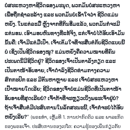
ບໍ່ສະແຫວງຫາຊີວິດຂອງມະນຸດ, ພວກມັນບໍ່ສະແຫວງຫາ
ເພື່ອຖືກຊໍາລະລ້າງ ແລະ ພວກມັນບໍ່ເຂົ້າໃຈວ່າ ຊີວິດແມ່ນ
ຫຍັງ. ໃນແຕ່ລະມື້ ຫຼັງຈາກທີ່ກິນອີ່ມແລ້ວ, ພວກມັນກໍຈະມີ
ແຕ່ນອນ. ເຮົາມອບຫົນທາງທີ່ແທ້ຈິງ, ແຕ່ເຈົ້າບໍ່ໄດ້ຮັບເອົາມັນ
ນັ້ນຄື: ເຈົ້າມີແຕ່ມືເປົ່າ. ເຈົ້າເຕັມໃຈທີ່ຈະສືບຕໍ່ກັບຊີວິດແບບນີ້
ບໍ ເຊິ່ງເປັນຊີວິດຂອງໝູ? ແມ່ນຫຍັງຄືຄວາມໝາຍທີ່ຄົນ
ປະເພດນີ້ມີຊີວິດຢູ່? ຊີວິດຂອງເຈົ້າເປັນຕາລັງກຽດ ແລະ
ເປັນຕາໜ້າອັບອາຍ, ເຈົ້າດຳລົງຊີວິດທ່າມກາງຄວາມ
ສົກກະປົກ ແລະ ມີຕັນຫາຫຼາຍ ແລະ ເຈົ້າບໍ່ສະແຫວງຫາ
ເປົ້າໝາຍໃດເລີຍ; ຊີວິດຂອງເຈົ້າບໍ່ແມ່ນຊີວິດທີ່ເປັນຕາໜ້າ
ອັບອາຍທີ່ສຸດເລີຍບໍ? ເຈົ້າກ້າທີ່ຈະຫຼຽວເບິ່ງພຣະເຈົ້າຢູ່ບໍ?
ຖ້າເຈົ້າສືບຕໍ່ມີປະສົບການໃນລັກສະນະນີ້, ເຈົ້າກໍຈະບໍ່ໄດ້ຮັບ
ຫຍັງເລີຍ?
”
(ພຣະທຳ, ເຫຼັ້ມທີ 1. ການປາກົດຕົວ ແລະ ພາລະກິດ
ຂອງພຣະເຈົ້າ. ປະສົບການຂອງເປໂຕ: ຄວາມຮູ້ຂອງເພິ່ນກ່ຽວກັບ