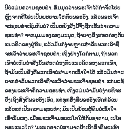
ນີ້ບໍ່ແມ່ນຄວາມຊອບທຳ. ສົມມຸດວ່າພຣະເຈົ້າໄດ້ກຳຈັດໂຢບ
ຫຼັງຈາກທີ່ໂຢບເປັນພະຍານໃຫກັບພຣະອົງ. ແລ້ວພຣະເຈົ້າ
ຈະຊອບທຳເຊັ່ນກັນບໍ? ເປັນຫຍັງສິ່ງນີ້ຈຶ່ງຖືກເອີ້ນວ່າຄວາມ
ຊອບທຳ? ຈາກມຸມມອງຂອງມະນຸດ, ຖ້າບາງສິ່ງສອດຄ່ອງກັບ
ແນວຄິດຂອງຜູ້ຄົນ, ແລ້ວມັນກໍງ່າຍຫຼາຍສຳລັບພວກເຂົາທີ່
ຈະເວົ້າວ່າພຣະເຈົ້າຊອບທຳ; ເຖິງຢ່າງໃດກໍຕາມ, ຖ້າພວກ
ເຂົາບໍ່ເຫັນວ່າສິ່ງນັ້ນສອດຄ່ອງກັບແນວຄິດຂອງພວກເຂົາ,
ຖ້າມັນເປັນສິ່ງທີ່ພວກເຂົາບໍ່ສາມາດເຂົ້າໃຈໄດ້ ແລ້ວມັນກໍຈະ
ຍາກສຳລັບພວກເຂົາທີ່ຈະເວົ້າວ່າພຣະເຈົ້າຊອບທຳ. ແກ່ນແທ້
ຂອງພຣະເຈົ້າຄືຄວາມຊອບທຳ. ເຖິງແມ່ນວ່າມັນບໍ່ງ່າຍທີ່ຈະ
ຢັ່ງເຖິງສິ່ງທີ່ພຣະອົງເຮັດ, ແຕ່ທຸກສິ່ງທີ່ພຣະອົງເຮັດກໍລ້ວນ
ແລ້ວແຕ່ເປັນຄວາມຊອບທຳ; ມັນເປັນຍ້ອນຜູ້ຄົນບໍ່ເຂົ້າໃຈ
ເທົ່ານັ້ນເອງ. ເມື່ອພຣະເຈົ້າມອບເປໂຕໃຫ້ກັບຊາຕານ, ເປໂຕ
ຕອບແນວໃດ? ‘ມະນຸດຊາດບໍ່ສາມາດຢັ່ງເຖິງສິ່ງທີ່ພຣະອົງ