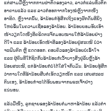
ແຕ່ສາມມື້ຫຼັງຈາກການຜ່າຕັດຂອງລາວ, ລາວກໍ່ແລ່ນທົ່ວຕຶກ
ອາຄານແລ້ວ ແລະ ລາວກໍ່ອອກຈາກໂຮງໝໍຫຼັງຈາກໜຶ່ງ
ອາທິດ. ຫຼັງຈາກນັ້ນ, ຂ້ານ້ອຍກໍ່ຮູ້ສຶກເຖິງແຮງຜັກດັນທີ່ຍິ່ງ
ໃຫຍ່ຂຶ້ນໃນຄວາມເຊື່ອຂອງຂ້ານ້ອຍ. ຂ້ານ້ອຍຍອມຮັບເອົາ
ໜ້າວຽກໃດໜຶ່ງທີ່ຄຣິດຕະຈັກມອບໝາຍໃຫ້ຂ້ານ້ອຍຢ່າງ
ດີໃຈ ແລະ ຂ້ານ້ອຍເຮັດໜ້າທີ່ຂອງຂ້ານ້ອຍຢູ່ສະເໝີ ບໍ່ວ່າ
ຈະຝົນຕົກ ຫຼື ແດດອອກ. ຄອບຄົວຂອງຂ້ານ້ອຍບໍ່ເຂົ້າໃຈ
ແລະ ຜູ້ຄົນທີ່ໃກ້ຊິດກັບຂ້ານ້ອຍກໍ່ເວົ້າບາງສິ່ງຢູ່ລັບຫຼັງຂ້າ
ນ້ອຍສະເໝີ, ແຕ່ຂ້ານ້ອຍກໍ່ບໍ່ໄດ້ໃສ່ໃຈກັບມັນ. ຂ້ານ້ອຍຮູ້ສຶກ
ວ່າຕາບໃດທີ່ຂ້ານ້ອຍສືບຕໍ່ເຮັດວຽກໜັກ ແລະ ເສຍສະລະ
ຕົນເອງ, ຂ້ານ້ອຍກໍ່ຈະໄດ້ຮັບພອນຈາກພຣະເຈົ້າຢ່າງ
ແນ່ນອນ.
ແລ້ວມື້ໜຶ່ງ, ລູກຊາຍຂອງຂ້ານ້ອຍກໍ່ມາຫາຂ້ານ້ອຍ ແລ້ວກຳ