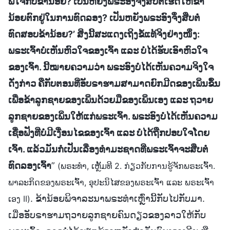
ພໍໃຈກັບຂ້ານ້ອຍ? ເປັນຫຍັງພຣະອົງຈຶ່ງສືບຕໍ່ເຮັດໃຫ້ຂ້າ
ນ້ອຍຕົກຢູ່ໃນການທົດລອງ? ເປັນຫຍັງພຣະອົງຈຶ່ງສືບຕໍ່
ທົດສອບຂ້ານ້ອຍ?’ ສິ່ງນີ້ສະແດງເຖິງຂໍ້ແທ້ຈິງຢ່າງໜຶ່ງ:
ພຣະເຈົ້າບໍ່ເຫັນຫົວໃຈຂອງເຈົ້າ ແລະ ບໍ່ໄດ້ຮັບເອົາຫົວໃຈ
ຂອງເຈົ້າ. ນີ້ໝາຍຄວາມວ່າ ພຣະອົງບໍ່ໄດ້ເຫັນຄວາມຈິງໃຈ
ດັ່ງກ່າວ ຄືກັບຕອນທີ່ອັບຣາຮາມສາມາດຍົກມີດຂອງເພິ່ນຂຶ້ນ
ເພື່ອຂ້າລູກຊາຍຂອງເພິ່ນດ້ວຍມືຂອງເພິ່ນເອງ ແລະ ຖວາຍ
ລູກຊາຍຂອງເພິ່ນໃຫ້ແກ່ພຣະເຈົ້າ. ພຣະອົງບໍ່ໄດ້ເຫັນຄວາມ
ເຊື່ອຟັງທີ່ບໍ່ມີເງື່ອນໄຂຂອງເຈົ້າ ແລະ ບໍ່ໄດ້ຖືກປອບໃຈໂດຍ
ເຈົ້າ. ແລ້ວມັນກໍເປັນເລື່ອງທຳມະຊາດທີ່ພຣະເຈົ້າຈະສືບຕໍ່
ທົດລອງເຈົ້າ
”
(ພຣະທຳ, ເຫຼັ້ມທີ 2. ກ່ຽວກັບການຮູ້ຈັກພຣະເຈົ້າ.
ພາລະກິດຂອງພຣະເຈົ້າ, ອຸປະນິໄສຂອງພຣະເຈົ້າ ແລະ ພຣະເຈົ້າ
. ຂ້ານ້ອຍພິຈາລະນາພຣະທຳເຫຼົ່ານີ້ກັບໄປກັບມາ.
ເອງ II)
ເມື່ອອັບຣາຮາມຖວາຍລູກຊາຍຄົນດຽວຂອງລາວໃຫ້ກັບ