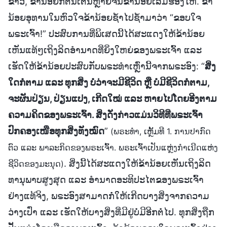
ຂ່າວ, ຂ້ານ້ອຍກໍ່ຕື່ນເຕັ້ນຫຼາຍຈົນຂ້ານ້ອຍເລີ່ມຮ້ອງໄຫ້. ຂ້າ
ນ້ອຍອຸທານໃນຫົວໃຈຂ້ານ້ອຍຊໍ້າໄປຊໍ້າມາວ່າ “ຂອບໃຈ
ພຣະເຈົ້າ!” ປະສົບການທີ່ພິເສດນີ້ໄດ້ສະແດງໃຫ້ຂ້ານ້ອຍ
ເຫັນແທ້ໆເຖິງລິດອຳນາດທີ່ຍິ່ງໃຫຍ່ຂອງພຣະເຈົ້າ ແລະ
ເຮັດໃຫ້ຂ້ານ້ອຍປະສົບກັບພຣະທຳເຫຼົ່ານີ້ຈາກພຣະອົງ: “
ສິ່ງ
ໃດກໍຕາມ ແລະ ທຸກສິ່ງ ບໍ່ວ່າຈະມີຊີວິດ ຫຼື ບໍ່ມີຊີວິດກໍຕາມ,
ຈະຜັນປ່ຽນ, ປ່ຽນແປງ, ເກີດໃໝ່ ແລະ ຫາຍໄປໂດຍອີງຕາມ
ຄວາມຄິດຂອງພຣະເຈົ້າ. ສິ່ງດັ່ງກ່າວແມ່ນວິທີທີ່ພຣະເຈົ້າ
ປົກຄອງເໜືອທຸກສິ່ງທັງໝົດ
”
(ພຣະທຳ, ເຫຼັ້ມທີ 1. ການປາກົດ
ຕົວ ແລະ ພາລະກິດຂອງພຣະເຈົ້າ. ພຣະເຈົ້າເປັນແຫຼ່ງກຳເນີດແຫ່ງ
. ສິ່ງນີ້ໄດ້ສະແດງໃຫ້ຂ້ານ້ອຍເຫັນເຖິງລິດ
ຊີວິດຂອງມະນຸດ)
ທານຸພາບສູງສຸດ ແລະ ອຳນາດອະທິປະໄຕຂອງພຣະເຈົ້າ
ຢ່າງແທ້ຈິງ, ພຣະອົງສາມາດກໍ່ໃຫ້ເກີດບາງສິ່ງຈາກຄວາມ
ວ່າງເປົ່າ ແລະ ເຮັດໃຫ້ບາງສິ່ງທີ່ມີຢູ່ບໍ່ມີອີກຕໍ່ໄປ. ທຸກສິ່ງຖືກ