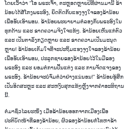
ໂດຍເວົ້າວ່າ “ໂອ ພຣະເຈົ້າ, ຕະຫຼອດຫຼາຍປີທີ່ຜ່ານມານີ້ ຂ້າ
ນ້ອຍໄດ້ສໍ້ໂກງພຣະອົງ, ຍຶດຕິດກັບແຮງຈູງໃຈຂອງຂ້ານ້ອຍ
ເພື່ອຮັບເອົາພອນ. ຂ້ານ້ອຍພະຍາຍາມຕໍ່ລອງກັບພຣະອົງໃນ
ທຸກດ້ານ ແລະ ຂາດຄວາມຈິງໃຈແທ້ໆ. ຂ້ານ້ອຍເຫັນແກ່ຕົວ
ແລະ ເປັນຕາລັງກຽດຫຼາຍ ແລະ ຂາດຄວາມເປັນມະນຸດ
ຫຼາຍ! ຂ້ານ້ອຍເຕັມໃຈທີ່ຈະປະຖິ້ມແຮງຈູງໃຈຂອງຂ້ານ້ອຍ
ເພື່ອຮັບເອົາພອນ, ປະລູກຊາຍຂອງຂ້ານ້ອຍໄວ້ໃນມືຂອງ
ພຣະອົງ ແລະ ຍອມຕໍ່ການປັ້ນແຕ່ງ ແລະ ການຈັດແຈງຂອງ
ພຣະອົງ. ຂ້ານ້ອຍຈະບໍ່ຈົ່ມຕໍ່ວ່າຢ່າງແນ່ນອນ!” ຂ້ານ້ອຍຮູ້ສຶກ
ເປັນອິດສະຫຼະ ແລະ ສະຫງົບສຸກແທ້ໆຫຼັງຈາກຄຳອະທິຖານ
ນີ້.
ຕໍ່ມາຊົ່ວໄລຍະໜຶ່ງ ເມື່ອຂ້ານ້ອຍອອກຈາກເມືອງເພື່ອ
ປະຕິບັດໜ້າທີ່ຂອງຂ້ານ້ອຍ, ຜົວຂອງຂ້ານ້ອຍກໍ່ໂທຫາຂ້າ