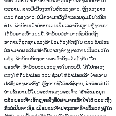
ນ້ອຍ ແລະ ເວົ້າວ່າພະຍາດຂອງລູກຊາຍຂອງພວກເຮົາໄດ້
ແຜ່ລາມ. ລາວມີເນື້ອງອກໃນຫົວຂອງລາວ, ຫຼັງຂອງລາວ
ແລະ ຄໍຂອງລາວ. ບໍ່ມີຄວາມຫວັງທີ່ຈະຄວບຄຸມມັນໄດ້ອີກ
ຕໍ່ໄປ. ຂ້ານ້ອຍເວົ້າບໍ່ອອກເລີຍເປັນເວລາດົນຫຼາຍຫຼັງຈາກທີ່
ໄດ້ຍິນລາວເວົ້າແບບນີ້. ຂ້ານ້ອຍບໍ່ສາມາດທົນຄິດເຖິງ
ອາການທີ່ລູກຊາຍຂອງຂ້ານ້ອຍຕ້ອງຕົກຢູ່ໃນ ແລະ ຂ້ານ້ອຍ
ບໍ່ສາມາດຜະເຊີນໜ້າກັບວ່າສິ່ງຕ່າງໆຈະກາຍເປັນແນວໃດ
ແທ້ໆ. ຂ້ານ້ອຍຮ້ອງຫາພຣະເຈົ້າຄັ້ງແລ້ວຄັ້ງອີກ “ໂອ
ພຣະເຈົ້າ, ຂ້ານ້ອຍອ່ອນແອຫຼາຍໃນຕອນນີ້. ໄດ້ໂປດສ່ອງ
ແສງໃຫ້ກັບຂ້ານ້ອຍ ແລະ ຊ່ວຍໃຫ້ຂ້ານ້ອຍເຂົ້າໃຈຄວາມ
ປະສົງຂອງພຣະອົງ”. ຫຼັງຈາກທີ່ໄດ້ອະທິຖານ, ຂ້ານ້ອຍກໍ່ໄດ້
ອ່ານຂໍ້ຄວາມນີ້ໃນພຣະທຳຂອງພຣະເຈົ້າ: “
ສຳລັບມະນຸດ
ແລ້ວ ພຣະເຈົ້າເຮັດຫຼາຍສິ່ງທີ່ບໍ່ສາມາດເຂົ້າໃຈໄດ້ ແລະ ເຖິງ
ກັບບໍ່ເປັນຕາເຊື່ອ. ເມື່ອພຣະເຈົ້າປາຖະໜາທີ່ຈະປັ້ນແຕ່ງຜູ້ໃດ