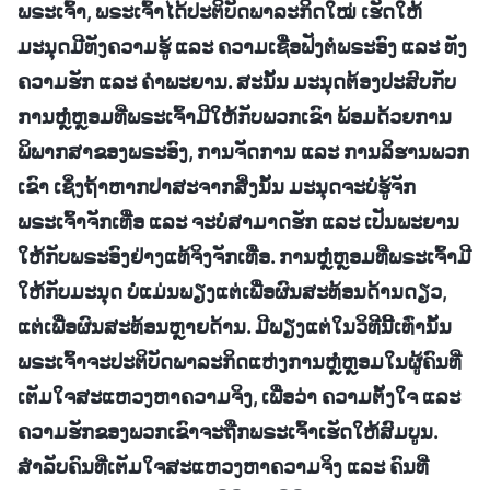
ພຣະເຈົ້າ, ພຣະເຈົ້າໄດ້ປະຕິບັດພາລະກິດໃໝ່ ເຮັດໃຫ້
ມະນຸດມີທັງຄວາມຮູ້ ແລະ ຄວາມເຊື່ອຟັງຕໍ່ພຣະອົງ ແລະ ທັງ
ຄວາມຮັກ ແລະ ຄຳພະຍານ. ສະນັ້ນ ມະນຸດຕ້ອງປະສົບກັບ
ການຫຼໍ່ຫຼອມທີ່ພຣະເຈົ້າມີໃຫ້ກັບພວກເຂົາ ພ້ອມດ້ວຍການ
ພິພາກສາຂອງພຣະອົງ, ການຈັດການ ແລະ ການລິຮານພວກ
ເຂົາ ເຊິ່ງຖ້າຫາກປາສະຈາກສິ່ງນັ້ນ ມະນຸດຈະບໍ່ຮູ້ຈັກ
ພຣະເຈົ້າຈັກເທື່ອ ແລະ ຈະບໍ່ສາມາດຮັກ ແລະ ເປັນພະຍານ
ໃຫ້ກັບພຣະອົງຢ່າງແທ້ຈິງຈັກເທື່ອ. ການຫຼໍ່ຫຼອມທີ່ພຣະເຈົ້າມີ
ໃຫ້ກັບມະນຸດ ບໍ່ແມ່ນພຽງແຕ່ເພື່ອຜົນສະທ້ອນດ້ານດຽວ,
ແຕ່ເພື່ອຜົນສະທ້ອນຫຼາຍດ້ານ. ມີພຽງແຕ່ໃນວິທີນີ້ເທົ່ານັ້ນ
ພຣະເຈົ້າຈະປະຕິບັດພາລະກິດແຫ່ງການຫຼໍ່ຫຼອມໃນຜູ້ຄົນທີ່
ເຕັມໃຈສະແຫວງຫາຄວາມຈິງ, ເພື່ອວ່າ ຄວາມຕັ້ງໃຈ ແລະ
ຄວາມຮັກຂອງພວກເຂົາຈະຖືກພຣະເຈົ້າເຮັດໃຫ້ສົມບູນ.
ສຳລັບຄົນທີ່ເຕັມໃຈສະແຫວງຫາຄວາມຈິງ ແລະ ຄົນທີ່