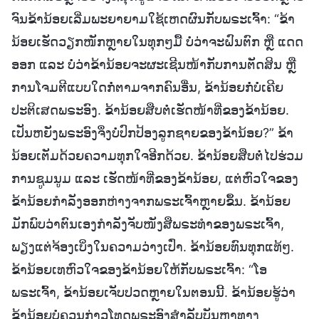
ຈົນຂ້ານ້ອຍເລີ່ມພະຍາຍາມໃຊ້ເຫດຜົນກັບພຣະເຈົ້າ: “ຂ້າ
ນ້ອຍເຮັດວຽກໜັກຫຼາຍໃນທຸກໆມື້ ບໍ່ວ່າຈະຝົນຕົກ ຫຼື ແດດ
ອອກ ແລະ ບໍ່ວ່າຂ້ານ້ອຍຈະຜະເຊີນໜ້າກັບການຕັດສິນ ຫຼື
ການໂຈມຕີແບບໃດກໍ່ຕາມຈາກຄົນອື່ນ, ຂ້ານ້ອຍກໍ່ບໍ່ເຄີຍ
ປະຕິເສດພຣະອົງ. ຂ້ານ້ອຍສືບຕໍ່ເຮັດໜ້າທີ່ຂອງຂ້ານ້ອຍ.
ເປັນຫຍັງພຣະອົງຈຶ່ງບໍ່ປົກປ້ອງລູກຊາຍຂອງຂ້ານ້ອຍ?” ຂ້າ
ນ້ອຍເຕັມດ້ວຍຄວາມທຸກໃຈອີກດ້ວຍ. ຂ້ານ້ອຍສືບຕໍ່ໄປຮ່ວມ
ການຊູມນູມ ແລະ ເຮັດໜ້າທີ່ຂອງຂ້ານ້ອຍ, ແຕ່ຫົວໃຈຂອງ
ຂ້ານ້ອຍກຳລັງອອກຫ່າງຈາກພຣະເຈົ້າຫຼາຍຂຶ້ນ. ຂ້ານ້ອຍ
ມັກພົບວ່າຕົນເອງກຳລັງຈັບໜັງສືພຣະທຳຂອງພຣະເຈົ້າ,
ພຽງແຕ່ຈ້ອງເບິ່ງໃນຄວາມວ່າງເປົ່າ. ຂ້ານ້ອຍທົນທຸກແທ້ໆ.
ຂ້ານ້ອຍເທຫົວໃຈຂອງຂ້ານ້ອຍໃຫ້ກັບພຣະເຈົ້າ: “ໂອ
ພຣະເຈົ້າ, ຂ້ານ້ອຍເຈັບປວດຫຼາຍໃນຕອນນີ້. ຂ້ານ້ອຍຮູ້ວ່າ
ຂ້ານ້ອຍບໍ່ຄວນກ່າວໂທດພຣະອົງສຳລັບບັນຫາທາງ