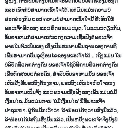
ຜູ້ໜຶ່ງ, ການປັ້ນແຕ່ງນີ້ກໍມັກຈະຂັດກັບແນວຄິດຂອງມະນຸດ
ແລະ ເຂົາກໍບໍ່ສາມາດເຂົ້າໃຈໄດ້, ແຕ່ມັນແມ່ນຄວາມບໍ່
ສອດຄ່ອງກັນ ແລະ ຄວາມບໍ່ສາມາດເຂົ້າໃຈນີ້ ທີ່ເຮັດໃຫ້
ພຣະເຈົ້າທົດລອງ ແລະ ທົດສອບມະນຸດ. ໃນຂະນະດຽວກັນ,
ອັບຣາຮາມກໍສາມາດສະແດງຄວາມເຊື່ອຟັງຕໍ່ພຣະເຈົ້າ
ພາຍໃນຕົວເພິ່ນເອງ ເຊິ່ງເປັນສະພາບພື້ນຖານຂອງການທີ່
ເພິ່ນສາມາດບັນລຸເງື່ອນໄຂຂອງພຣະເຈົ້າໄດ້... ເຖິງແມ່ນ ໃນ
ບໍລິບົດທີ່ແຕກຕ່າງກັນ ພຣະເຈົ້າໃຊ້ວິທີການທີ່ແຕກຕ່າງກັນ
ເພື່ອທົດສອບແຕ່ລະຄົນ, ສໍາລັບອັບຣາຮາມນັ້ນ ພຣະເຈົ້າ
ເຫັນສິ່ງທີ່ພຣະອົງຕ້ອງການ, ພຣະອົງເຫັນວ່າຫົວໃຈຂອງ
ອັບຣາຮາມເປັນຈິງ ແລະ ຄວາມເຊື່ອຟັງຂອງເພິ່ນແມ່ນບໍ່ມີ
ເງື່ອນໄຂ. ມັນແມ່ນການ ‘ບໍ່ມີເງື່ອນໄຂ’ ນີ້ທີ່ພຣະເຈົ້າ
ປາຖະໜາ. ຜູ້ຄົນມັກເວົ້າວ່າ ‘ຂ້ານ້ອຍໄດ້ຖວາຍສິ່ງນີ້ແລ້ວ,
ຂ້ານ້ອຍໄດ້ປະຖິ້ມສິ່ງນັ້ນແລ້ວ, ເປັນຫຍັງພຣະເຈົ້າຈຶ່ງຍັງບໍ່