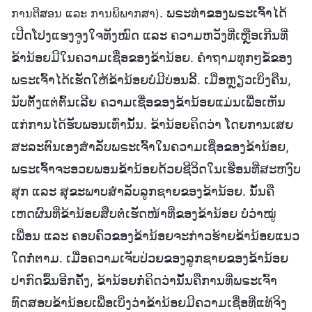
. ພຣະທຳຂອງພຣະເຈົ້າໄດ້
ການຕີສອນ ແລະ ການພິພາກສາ)
ເປີດໂປງແຮງຈູງໃຈທັງໝົດ ແລະ ຄວາມຫວັງທີ່ເຫຼືອເກີນທີ່
ຂ້ານ້ອຍມີໃນຄວາມເຊື່ອຂອງຂ້ານ້ອຍ. ຄຳຖາມທຸກໆຂໍ້ຂອງ
ພຣະເຈົ້າໄດ້ເຮັດໃຫ້ຂ້ານ້ອຍບໍ່ມີບ່ອນລີ້. ເມື່ອຫຼຽວເບິ່ງຄືນ,
ນັບຕັ້ງແຕ່ຕົ້ນເລີຍ ຄວາມເຊື່ອຂອງຂ້ານ້ອຍແມ່ນເພື່ອເຫັນ
ແກ່ການໄດ້ຮັບພອນເທົ່ານັ້ນ. ຂ້ານ້ອຍຄິດວ່າ ໂດຍການເສຍ
ສະລະຕົນເອງສຳລັບພຣະເຈົ້າໃນຄວາມເຊື່ອຂອງຂ້ານ້ອຍ,
ພຣະເຈົ້າຈະອວຍພອນຂ້ານ້ອຍດ້ວຍຊີວິດໃນເຮືອນທີ່ສະຫງົບ
ສຸກ ແລະ ສຸຂະພາບສຳລັບລູກຊາຍຂອງຂ້ານ້ອຍ. ນັ້ນຄື
ເຫດຜົນທີ່ຂ້ານ້ອຍສືບຕໍ່ເຮັດໜ້າທີ່ຂອງຂ້ານ້ອຍ ບໍ່ວ່າໝູ່
ເພື່ອນ ແລະ ຄອບຄົວຂອງຂ້ານ້ອຍຈະກ່າວຮ້າຍຂ້ານ້ອຍແນວ
ໃດກໍ່ຕາມ. ເມື່ອຄວາມເຈັບປ່ວຍຂອງລູກຊາຍຂອງຂ້ານ້ອຍ
ປາກົດຂຶ້ນອີກຄັ້ງ, ຂ້ານ້ອຍກໍ່ຄິດວ່ານັ້ນຄືການທີ່ພຣະເຈົ້າ
ທົດສອບຂ້ານ້ອຍເພື່ອເບິ່ງວ່າຂ້ານ້ອຍມີຄວາມເຊື່ອທີ່ແທ້ຈິງ