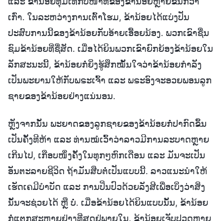
ແລະ ຂ້ານ້ອຍທຸ້ມເທກັບໜ້າທີ່ຂອງຂ້ານ້ອຍຫຼາຍຂຶ້ນກວ່າ
ເກົ່າ. ໃນລະຫວ່າງການເຕົ້າໂຮມ, ຂ້ານ້ອຍໄດ້ແບ່ງປັນ
ປະສົບການນີ້ຂອງຂ້ານ້ອຍກັບອ້າຍເອື້ອຍນ້ອງ. ພວກເຂົາຊື່ນ
ຊົມຂ້ານ້ອຍທີ່ຊື່ສັດ. ເມື່ອໄດ້ຍິນພວກເຂົາຍົກຍ້ອງຂ້ານ້ອຍໃນ
ລັກສະນະນີ້, ຂ້ານ້ອຍກໍ່ຍິ່ງຮູ້ສຶກໝັ້ນໃຈວ່າຂ້ານ້ອຍກຳລັງ
ເປັນພະຍານໃຫ້ກັບພຣະເຈົ້າ ແລະ ພຣະອົງຈະອວຍພອນລູກ
ຊາຍຂອງຂ້ານ້ອຍຢ່າງແນ່ນອນ.
ຫຼັງຈາກນັ້ນ ພະຍາດຂອງລູກຊາຍຂອງຂ້ານ້ອຍກໍ່ປາກົດຂຶ້ນ
ເປັນຄັ້ງທີຫ້າ ແລະ ທ່ານໝໍເວົ້າວ່າລາວມີການລະບາດຫຼາຍ
ເກີນໄປ, ເກືອບໜຶ່ງຄັ້ງໃນທຸກໆຫົກເດືອນ ແລະ ມັນຈະເປັນ
ອັນຕະລາຍຊີວິດ ຖ້າມັນສືບຕໍ່ເປັນແບບນີ້. ລາວແນະນໍາໃຫ້
ເຮັດເຄມີບຳບັດ ແລະ ການປິ່ນປົວດ້ວຍລັງສີເພື່ອເບິ່ງວ່າສິ່ງ
ນັ້ນຈະຊ່ວຍໄດ້ ຫຼື ບໍ່. ເມື່ອຂ້ານ້ອຍໄດ້ຍິນແບບນັ້ນ, ຂ້ານ້ອຍ
ກໍ່ແຕກສະຫຼາຍຢ່າງທີ່ສຸດຢູ່ພາຍໃນ. ຂ້ານ້ອຍເຈັບປວດຫຼາຍ