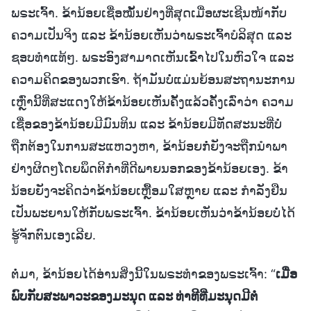
ພຣະເຈົ້າ. ຂ້ານ້ອຍເຊື່ອໝັ້ນຢ່າງທີ່ສຸດເມື່ອຜະເຊີນໜ້າກັບ
ຄວາມເປັນຈິງ ແລະ ຂ້ານ້ອຍເຫັນວ່າພຣະເຈົ້າບໍລິສຸດ ແລະ
ຊອບທຳແທ້ໆ. ພຣະອົງສາມາດເຫັນເຂົ້າໄປໃນຫົວໃຈ ແລະ
ຄວາມຄິດຂອງພວກເຮົາ. ຖ້າມັນບໍ່ແມ່ນຍ້ອນສະຖານະການ
ເຫຼົ່ານີ້ທີ່ສະແດງໃຫ້ຂ້ານ້ອຍເຫັນຄັ້ງແລ້ວຄັ້ງເລົ່າວ່າ ຄວາມ
ເຊື່ອຂອງຂ້ານ້ອຍມີມົນທິນ ແລະ ຂ້ານ້ອຍມີທັດສະນະທີ່ບໍ່
ຖືກຕ້ອງໃນການສະແຫວງຫາ, ຂ້ານ້ອຍກໍ່ຍັງຈະຖືກນໍາພາ
ຢ່າງຜິດໆໂດຍພຶດຕິກຳທີ່ດີພາຍນອກຂອງຂ້ານ້ອຍເອງ. ຂ້າ
ນ້ອຍຍັງຈະຄິດວ່າຂ້ານ້ອຍເຫຼື້ອມໃສຫຼາຍ ແລະ ກຳລັງຢືນ
ເປັນພະຍານໃຫ້ກັບພຣະເຈົ້າ. ຂ້ານ້ອຍເຫັນວ່າຂ້ານ້ອຍບໍ່ໄດ້
ຮູ້ຈັກຕົນເອງເລີຍ.
ຕໍ່ມາ, ຂ້ານ້ອຍໄດ້ອ່ານສິ່ງນີ້ໃນພຣະທຳຂອງພຣະເຈົ້າ: “
ເມື່ອ
ພົບກັບສະພາວະຂອງມະນຸດ ແລະ ທ່າທີທີ່ມະນຸດມີຕໍ່