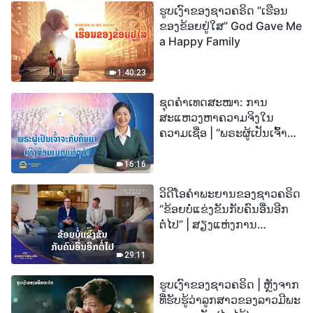
ຮູບເງົາຂອງຊາວຄຣິດ “ເຮືອນ
ຂອງຂ້ອຍຢູ່ໃສ” God Gave Me
a Happy Family
1:40:23
ຊຸດຄຳເທດສະໜາ: ການ
ສະແຫວງຫາຄວາມຈິງໃນ
ຄວາມເຊື່ອ | “ພຣະຜູ້ເປັນເຈົ້າຈະ
ກັບຄືນມາເທິງກ້ອນເມກແທ້ໆບໍ?”
16:16
ວິດີໂອຄຳພະຍານຂອງຊາວຄຣິດ
“ຂ້ອຍບໍ່ແຂ່ງຂັນກັບຄົນອື່ນອີກ
ຕໍ່ໄປ” | ສຽງແຫ່ງການ
ສັນລະເສີນ 2026
29:11
ຮູບເງົາຂອງຊາວຄຣິດ | ຫຼັງຈາກ
ທີ່ຮັບຮູ້ວ່າລູກສາວຂອງລາວມີພະ