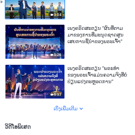
3:04
ເພງຄຣິດສະຕຽນ “ຜົນທີ່ຕາມ
ມາຂອງການທີ່ມະນຸດຊາດສູນ
ເສຍການຊີ້ນຳຂອງພຣະເຈົ້າ”
5:26
ເພງຄຣິດສະຕຽນ “ພຣະທຳ
ຂອງພຣະເຈົ້າແມ່ນຄວາມຈິງທີ່ບໍ່
ປ່ຽນແປງຕະຫຼອດການ”
5:37
ເບິ່ງເພີ່ມເຕີມ
ວິດີໂອພິເສດ