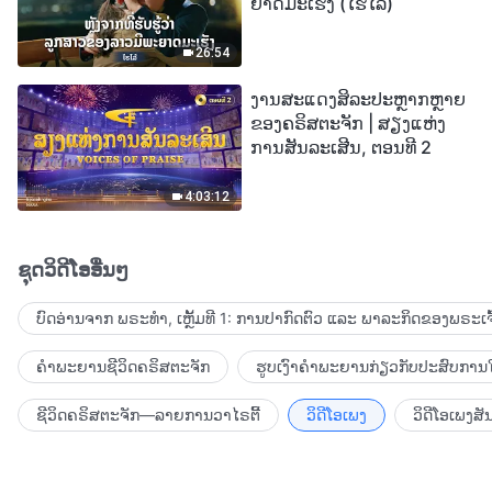
ຍາດມະເຮັງ (ໄຮໄລ້)
26:54
ງານສະແດງສິລະປະຫຼາກຫຼາຍ
ຂອງຄຣິສຕະຈັກ | ສຽງແຫ່ງ
ການສັນລະເສີນ, ຕອນທີ 2
4:03:12
ຊຸດວິດີໂອອື່ນໆ
ບົດອ່ານຈາກ ພຣະທຳ, ເຫຼັ້ມທີ 1: ການປາກົດຕົວ ແລະ ພາລະກິດຂອງພຣະເຈົ
ຄຳພະຍານຊີວິດຄຣິສຕະຈັກ
ຮູບເງົາຄຳພະຍານກ່ຽວກັບປະສົບການໃ
ຊີວິດຄຣິສຕະຈັກ—ລາຍການວາໄຣຕີ້
ວິດີໂອເພງ
ວິດີໂອເພງສັ