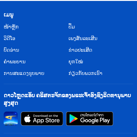
​ເມ​ນູ
​ໜ້າຫຼັກ
ປຶ້ມ
ວິ​ດີ​ໂອ
ເພງສັນລະເສີນ
ບົດອ່ານ
ຂ່າວປະເສີດ
ຄຳພະຍານ
ຍຸກໃໝ່
ການສະແດງຮູບພາບ
ກ່ຽວກັບພວກເຮົາ
ດາວໂຫຼດແອັບ ຄຣິສຕະຈັກຂອງພຣະເຈົ້າອົງຊົງລິດທານຸພາບ
ສູງສຸດ