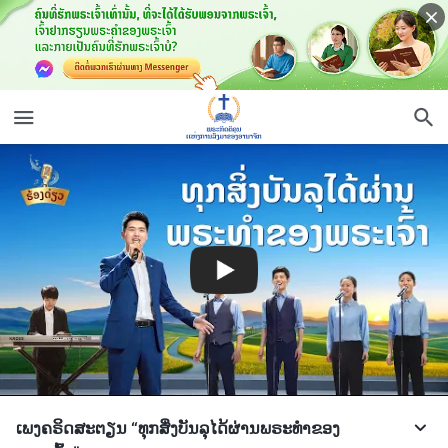
ເພງຄຣິດສະຕຽນ “ທຸກສິ່ງບັນລຸໄດ້ຜ່ານພຣະທຳຂອງ