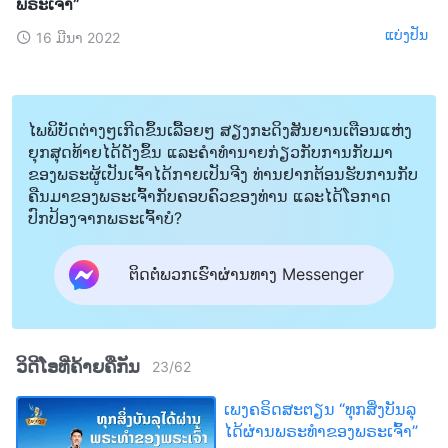
ພຣະເຈົ້າ”
ແບ່ງປັນ
16 ມີນາ 2022
ໄພພິບັດຕ່າງໆເກີດຂຶ້ນເລື້ອຍໆ ສຽງກະດິງສັນຍານເຕືອນແຫ່ງ
ຍຸກສຸດທ້າຍໄດ້ດັງຂຶ້ນ ແລະຄໍາທໍານາຍກ່ຽວກັບການກັບມາ
ຂອງພຣະຜູ້ເປັນເຈົ້າໄດ້ກາຍເປັນຈີງ ທ່ານຢາກຕ້ອນຮັບການກັບ
ຄືນມາຂອງພຣະເຈົ້າກັບຄອບຄົວຂອງທ່ານ ແລະໄດ້ໂອກາດ
ປົກປ້ອງຈາກພຣະເຈົ້າບໍ?
ຕິດຕໍ່ພວກເຮົາຜ່ານທາງ Messenger
ວິດີໂອທີ່ຄ້າຍຄືກັນ
23
/
62
ເພງຄຣິດສະຕຽນ “ທຸກສິ່ງບັນລຸ
ໄດ້ຜ່ານພຣະທຳຂອງພຣະເຈົ້າ”