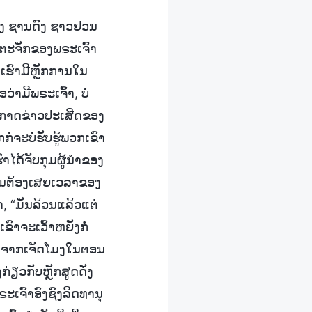
ຂອງ ຊານດົງ ຊາວຢວນ
ິດຕະຈັກຂອງພຣະເຈົ້າ
ກເຮົາມີຫຼັກການໃນ
່າມີພຣະເຈົ້າ, ບໍ່
ນປະກາດຂ່າວປະເສີດຂອງ
ໍ່ຈະບໍ່ຮັບຮູ້ພວກເຂົາ
ຮົາໄດ້ຈັບກຸມຜູ້ນໍາຂອງ
ປັນຕ້ອງເສຍເວລາຂອງ
່າ, “ມັນລ້ວນແລ້ວແຕ່
ົາຈະເວົ້າຫຍັງກໍ່
 ຫຼັງຈາກເຈັດໂມງໃນຕອນ
່ຽວກັບຫຼັກສູດດັ່ງ
ະເຈົ້າອົງຊົງລິດທານຸ