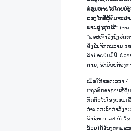
ກໍສູນຫາຍໄປໂດຍບໍ່ຮູ້ສ
ແຮງໄກທີ່ຜູ້ຄົນຈະສ
ພາບສູງສຸດໄດ້
”
(ຈາກ
“ພຣະເຈົ້າອົງຊົງລິ
ສິ່ງໃນຈັກກະວານ ແລ
ຂ້ານ້ອຍໃນມື້ນີ້. ບໍ
ຕາມ, ຂ້ານ້ອຍຕ້ອງກາ
ເມື່ອໃກ້ຮອດເວລາ 4:
ແຖວຕຶກອາຄານສີ່ຊັ້ນຢ
ກັກຕົວໄປໂຮງແຮມເພ
ວ່າພວກເຂົາກໍາລັງຈະ
ຂ້າຂ້ອຍ ແລະ ບໍ່ມີໃ
ຂ້ອຍໄດ້ຮ້ອງຫາພຣະເຈົ