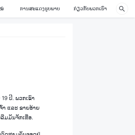
ໝ່
ການສະແດງຮູບພາບ
ກ່ຽວກັບພວກເຮົາ
19 ປີ. ພວກເຂົາ
ົ້າ ແລະ ຂາຍອ້າຍ
ືມມັນຈັກເທື່ອ.
ນລົດສາມຄັນຈອດຢູ່