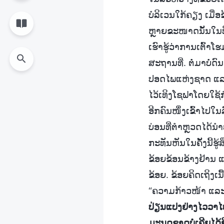
ບໍລິເວນໃກ້ຄຽງ ເມື່ອ
ຫຼາຍຂະໜາດນັ້ນໃນທີ
ເຮົາຮູ້ວ່າການເຕົ້າ
ສະຖານທີ່. ຕໍ່ມາບໍ່
ປອດໄພແຫ່ງຊາດ ແລະ 
ໄວ້ເທິງໂຊຟາໂດຍໃຊ້ກ
ອີກຄົນໜຶ່ງເຂົ້າໄປໃ
ບ່ອນທີ່ຕໍາຫຼວດໄດ້ນ
ກະທັນຫັນໃນຄັ້ງນີ້ຮູ
ຂ້ອຍຂ້ອນຂ້າງຢ້ານ ແ
ຂ້ອຍ. ຂ້ອຍຄິດເຖິງ
“ຄວາມກ້າວໜ້າ ແລະ 
ປ່ຽນແປງຢ່າງໄວວາໄປ
ມະນຸດຊາດບໍ່ເຄີຍໄດ້