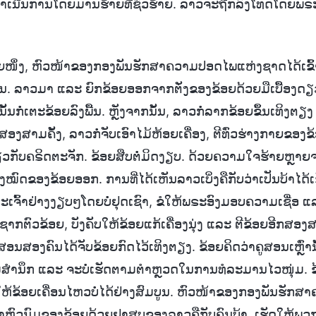
ຳເນີນການໂດຍມານຮ້າຍທີ່ຊົ່ວຮ້າຍ. ລາວຈະຖືກລົງໂທດໂດຍພຣະເຈ
ອຍໜຶ່ງ, ຫົວໜ້າຂອງກອງພັນຮັກສາຄວາມປອດໄພແຫ່ງຊາດໄດ້ເຂົ້າ
ຂຽນ. ລາວມາ ແລະ ຍົກຂ້ອຍອອກຈາກຕັ່ງຂອງຂ້ອຍດ້ວຍມືເບື້ອງດຽວ,
ນັ້ນກໍ່ເຕະຂ້ອຍລົງພື້ນ. ຫຼັງຈາກນັ້ນ, ລາວກໍ່ລາກຂ້ອຍຂຶ້ນເທິງຕຽ
ຍສອງສາມຄັ້ງ, ລາວກໍ່ຈັບເອົາໄມ້ຫ້ອຍເຄື່ອງ, ຕີທົ່ວຮ່າງກາຍຂອງ
ກ່ຽວກັບຄຣິດຕະຈັກ. ຂ້ອຍສືບຕໍ່ມິດງຽບ. ດ້ວຍຄວາມໃຈຮ້າຍຫຼາຍຈາກ
ັງໝົດຂອງຂ້ອຍອອກ. ການທີ່ໄດ້ເຫັນລາວເບິ່ງຄືກັບວ່າເປັນບ້າໄດ້
ຈົ້າຢ່າງງຽບໆໂດຍບໍ່ຢຸດເຊົາ, ຂໍໃຫ້ພຣະອົງມອບຄວາມເຊື່ອ 
າກຕົວຂ້ອຍ, ບັງຄັບໃຫ້ຂ້ອຍແກ້ເຄື່ອງນຸ່ງ ແລະ ຕີຂ້ອຍອີກສອງ
 ຄູສອນສອງຄົນໄດ້ຈັບຂ້ອຍກົດໄວ້ເທິງຕຽງ. ຂ້ອຍຄິດວ່າຄູສອນເຫຼົ່າ
ສຳນຶກ ແລະ ຈະບໍ່ເຮັດຕາມຕໍາຫຼວດໃນການທໍລະມານໄວໜຸ່ມ. ຂ
ໃຫ້ຂ້ອຍເຄື່ອນໄຫວບໍ່ໄດ້ຢ່າງສົມບູນ. ຫົວໜ້າຂອງກອງພັນຮັກ
ເຜົາຫົວນົມຂອງຂ້ອຍດ້ວຍຢາສູບຂອງລາວຄືກັບຄົນບ້າ, ເຮັດໃຫ້ພ