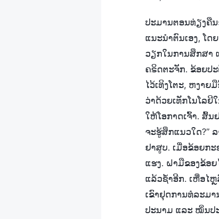
ປະມານຕອນທ່ຽງຄືນຂອງມ
ແນະນຳຕົນເອງ, ໂດຍ
ວຽກໃນການສຶກສາ ແລະ
ຄຣິດຕະຈັກ. ຂ້ອຍປະຕ
ໄວ້ເທິງໂຕະ, ຫງາຍມືຂຶ
ວ່າດ້ວຍເທັກໂນໂລຍີໃນທຸ
ໃຫ້ໂອກາດເຈົ້າ. ສົ
ຈະຮູ້ສຶກແນວໃດ?” ລາ
ຢາສູບ. ເມື່ອຂ້ອຍກະ
ແຮງ. ຝາມືຂອງຂ້ອຍໄ
ແລ້ວຊໍ້າອີກ. ເຫື່ອໄ
ເຂົາຢຸດການທໍລະມານຂ
ປະນາມ ແລະ ໝິ່ນປະ