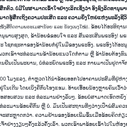
ຶກຕົວ. ບໍ່ມີໃຜສາມາດເຂົ້າໃຈຢ່າງເລິກເຊິ່ງວ່າ ອົງຊົງລິດທານຸພາບ
າມາດຮູ້ສຶກເຖິງຄວາມປະເສີດ ແລະ ຄວາມຍິ່ງໃຫຍ່ແຫ່ງພະລັງຊີວິ
. ຂ້ອຍໄດ້ອະທິຖານ
ໜັງສືຕິດຕາມພຣະເມສານ້ອຍ ແລະ ຮ້ອງເພງໃໝ່)
ດທານຸພາບສູງສຸດ, ຂ້ານ້ອຍຂໍຂອບໃຈ ແລະ ສັນລະເສີນພຣະອົງ! ພ
ະ ໂຊກຊະຕາຂອງຂ້ານ້ອຍກໍ່ຢູ່ໃນມືຂອງພຣະອົງ. ພຣະອົງໄດ້ອະ
່ວ່າພວກເຂົາຈະທໍລະມານຂ້ານ້ອຍແນວໃດກໍ່ຕາມ ຫຼື ຂ້ານ້ອຍຕ້ອງທົນ
ນຢືນເປັນພະຍານ, ບໍ່ທໍລະຍົດພຣະອົງ ແລະ ກາຍມາເປັນຢູດາຈັກເ
00 ໂມງແລງ, ຕໍາຫຼວດໄດ້ນໍາຂ້ອຍອອກໄປອາຄານປະສົມທີ່ຢູ່ຫ່າງ
ູ່ໃນເດີນ ໂດຍເບິ່ງຄືກັບໂຮງແຮມ. ອ້າຍເອື້ອຍນ້ອງຫຼາຍຄົນເວົ້າວ່
ື່ອສອບສວນ ແລະ ທໍລະມານຢ່າງລັບໆ. ຂ້ອຍບໍ່ສາມາດເຮັດຫຍັ
ທໍລະມານຂ້ອຍຄືກັນ ຫຼື ບໍ່. ມັນເປັນສະຖານທີ່ໆວ່າງເປົ່າພໍສົ
ຜຈະສະຫຼາດກວ່າ. ຄວາມຢ້ານຂອງຂ້ອຍເພີ່ມຂຶ້ນເມື່ອຂ້ອຍຄິດກ່ຽວກ
້າຢ່າງງຽບໆຄັ້ງແລ້ວຄັ້ງເລົ່າ. ພວກເຂົາພາຂ້ອຍເຂົ້າໄປໃນຫ້ອງຢູ່