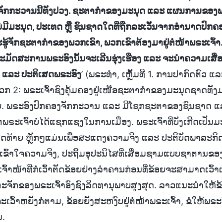
 ຈັກກະວານນີ້ທັງປວງ. ຊະຕາກໍາຂອງມະນຸດ ແລະ ແຜນການຂອງພຣ
ບໍ່ມີມະນຸດ, ປະເທດ ຫຼື ຊົນຊາດໃດທີ່ຖືກລະເວັ້ນຈາກອຳນາດປົກຄ
້ຈັກຊະຕາກໍາຂອງພວກເຂົາ, ພວກເຂົາຕ້ອງມາຢູ່ຕໍ່ໜ້າພຣະເຈົ້າ.
ນະມັດສະການພຣະອົງນັ້ນຈະເລີນຮຸ່ງເຮືອງ ແລະ ຈະນໍາຄວາມເສື
້ານ ແລະ ປະຕິເສດພຣະອົງ
’ (ພຣະທຳ, ເຫຼັ້ມທີ 1. ການປາກົດຕົວ 
ວກ 2: ພຣະເຈົ້າຊົງຄຸ້ມຄອງຢູ່ເໜືອຊະຕາກໍາຂອງມະນຸດຊາດທັ
າຍ. ພຣະອົງປົກຄອງຈັກກະວານ ແລະ ມີໂຊກຊະຕາຂອງຊົນຊາດ ແ
ພຣະເຈົ້າບໍ່ໄດ້ແຊກແຊງໃນການເມືອງ. ພຣະເຈົ້າທີ່ບັງເກີດເປັນມ
ຸດທ້າຍ ຫຼັກໆແມ່ນເພື່ອສະແດງຄວາມຈິງ ແລະ ປະຕິບັດພາລະກ
າດເຂົ້າໃຈຄວາມຈິງ, ປະຖິ້ມອຸປະນິໄສທີ່ເສື່ອມຊາມແບບຊາຕານຂ
ຈົ້າໜ້າທີ່ກໍ່ເວົ້າຕັດຂ້ອຍຢ່າງລຳຄານກ່ອນທີ່ຂ້ອຍຈະສາມາດເວົ້າແ
ະຈັກຂອງພຣະເຈົ້າອົງຊົງລິດທານຸພາບສູງສຸດ. ລາວແນະນຳໃຫ້ຂ້
ະເວົ້າຫຍັງກໍ່ຕາມ, ຂ້ອຍຍັງສະຫງົບຢູ່ຕໍ່ໜ້າພຣະເຈົ້າ, ຂໍໃຫ້ພຣ
ນ.