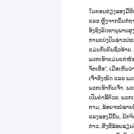
ໃນຕອນທ່ຽງຂອງມື້ທີ
ແລະ ຫຼັງຈາກນັ້ນກໍ່ຖ
ອົງຊົງລິດທານຸພາບສູງ
ການແບ່ງປັນຂ່າວປະເສີ
ແມ່ນກັບຄົນຊົ່ວຮ້າຍ
ພວກເຮົາແມ່ນແຕ່ໜ້ອຍດ
ຈັກເທື່ອ”. ເມື່ອເຫັນ
ເຈົ້າທັງໝົດ ແລະ ພ
ພວກເຮົາກັບເຈົ້າ. ພວ
ເປັນຄຳຂີ້ຕົວະ. ພວກ
ຕາມ, ຂ້ອຍຈະບໍ່ຂາຍອ້
ແລງຂອງມື້ນັ້ນ, ນັກ
ກ່າວ. ສິ່ງທີ່ຂ້ອຍຂ