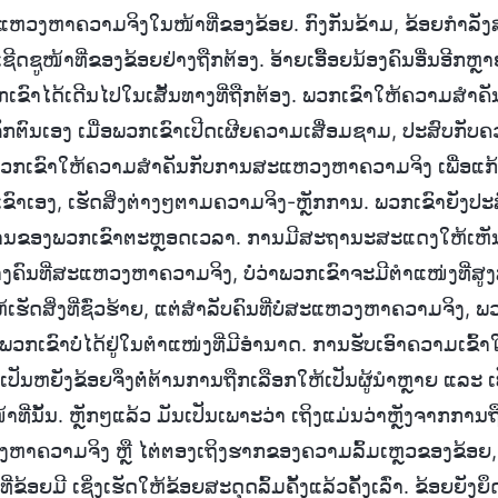
ະແຫວງຫາຄວາມຈິງໃນໜ້າທີ່ຂອງຂ້ອຍ. ກົງກັນຂ້າມ, ຂ້ອຍກຳລ
ຊີດຊູໜ້າທີ່ຂອງຂ້ອຍຢ່າງຖືກຕ້ອງ. ອ້າຍເອື້ອຍນ້ອງຄົນອື່ນອີກ
່ພວກເຂົາໄດ້ເດີນໄປໃນເສັ້ນທາງທີ່ຖືກຕ້ອງ. ພວກເຂົາໃຫ້ຄວາມສຳ
ັກຕົນເອງ ເມື່ອພວກເຂົາເປີດເຜີຍຄວາມເສື່ອມຊາມ, ປະສົບກັບຄວາ
ວກເຂົາໃຫ້ຄວາມສຳຄັນກັບການສະແຫວງຫາຄວາມຈິງ ເພື່ອແກ້ໄ
ົາເອງ, ເຮັດສິ່ງຕ່າງໆຕາມຄວາມຈິງ-ຫຼັກການ. ພວກເຂົາຍັງປະ
ງານຂອງພວກເຂົາຕະຫຼອດເວລາ. ການມີສະຖານະສະແດງໃຫ້ເຫັນ
ງຄົນທີ່ສະແຫວງຫາຄວາມຈິງ, ບໍ່ວ່າພວກເຂົາຈະມີຕໍາແໜ່ງທີ່ສູ
ຫ້ເຮັດສິ່ງທີ່ຊົ່ວຮ້າຍ, ແຕ່ສຳລັບຄົນທີ່ບໍ່ສະແຫວງຫາຄວາມຈິງ,
າພວກເຂົາບໍ່ໄດ້ຢູ່ໃນຕໍາແໜ່ງທີ່ມີອຳນາດ. ການຮັບເອົາຄວາມເຂົ້າໃຈ
າເປັນຫຍັງຂ້ອຍຈຶ່ງຕໍ່ຕ້ານການຖືກເລືອກໃຫ້ເປັນຜູ້ນໍາຫຼາຍ ແລະ ເ
ົາໜ້າທີ່ນັ້ນ. ຫຼັກໆແລ້ວ ມັນເປັນເພາະວ່າ ເຖິງແມ່ນວ່າຫຼັງຈາກກາ
ວງຫາຄວາມຈິງ ຫຼື ໄຕ່ຕອງເຖິງຮາກຂອງຄວາມລົ້ມເຫຼວຂອງຂ້ອຍ, 
່ຂ້ອຍມີ ເຊິ່ງເຮັດໃຫ້ຂ້ອຍສະດຸດລົ້ມຄັ້ງແລ້ວຄັ້ງເລົ່າ. ຂ້ອຍຍັງຍ