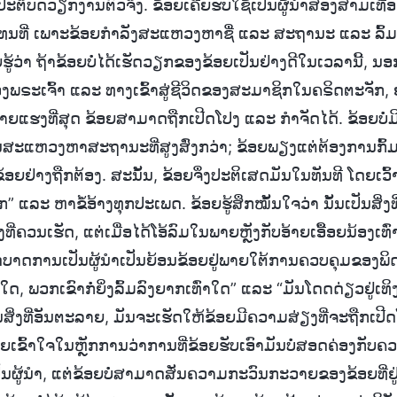
ິບັດວຽກງານຕົວຈິງ. ຂ້ອຍເຄີຍຮັບໃຊ້ເປັນຜູ້ນໍາສອງສາມເທື່ອກ່
ທນທີ່ ເພາະຂ້ອຍກໍາລັງສະແຫວງຫາຊື່ ແລະ ສະຖານະ ແລະ ລົ້ມເ
ຮູ້ວ່າ ຖ້າຂ້ອຍບໍ່ໄດ້ເຮັດວຽກຂອງຂ້ອຍເປັນຢ່າງດີໃນເວລານີ້,
ຣະເຈົ້າ ແລະ ທາງເຂົ້າສູ່ຊີວິດຂອງສະມາຊິກໃນຄຣິດຕະຈັກ, ຢ່
ຮ້າຍແຮງທີ່ສຸດ ຂ້ອຍສາມາດຖືກເປີດໂປງ ແລະ ກໍາຈັດໄດ້. ຂ້ອຍບ
ານສະແຫວງຫາສະຖານະທີ່ສູງສົ່ງກວ່າ; ຂ້ອຍພຽງແຕ່ຕ້ອງການກົ້
ອຍຢ່າງຖືກຕ້ອງ. ສະນັ້ນ, ຂ້ອຍຈຶ່ງປະຕິເສດມັນໃນທັນທີ ໂດຍເວົ້າວ່າ
ແລະ ຫາຂໍ້ອ້າງທຸກປະເພດ. ຂ້ອຍຮູ້ສຶກໝັ້ນໃຈວ່າ ນັ້ນເປັນສິ່ງ
່ຄວນເຮັດ, ແຕ່ເມື່ອໄດ້ໂອ້ລົມໃນພາຍຫຼັງກັບອ້າຍເອື້ອຍນ້ອງເທົ່ານັ
ດບາດການເປັນຜູ້ນຳເປັນຍ້ອນຂ້ອຍຢູ່ພາຍໃຕ້ການຄວບຄຸມຂອງພິດຊ
ໃດ, ພວກເຂົາກໍ່ຍິ່ງລົ້ມລົງຍາກເທົ່າໃດ” ແລະ “ມັນໂດດດ່ຽວຢູ່ເທິງ
ປັນສິ່ງທີ່ອັນຕະລາຍ, ມັນຈະເຮັດໃຫ້ຂ້ອຍມີຄວາມສ່ຽງທີ່ຈະຖືກເປີ
ຍເຂົ້າໃຈໃນຫຼັກການວ່າການທີ່ຂ້ອຍຮັບເອົາມັນບໍ່ສອດຄ່ອງກັບຄ
ນຜູ້ນໍາ, ແຕ່ຂ້ອຍບໍ່ສາມາດສັ່ນຄວາມກະວົນກະວາຍຂອງຂ້ອຍທີ່ຢ