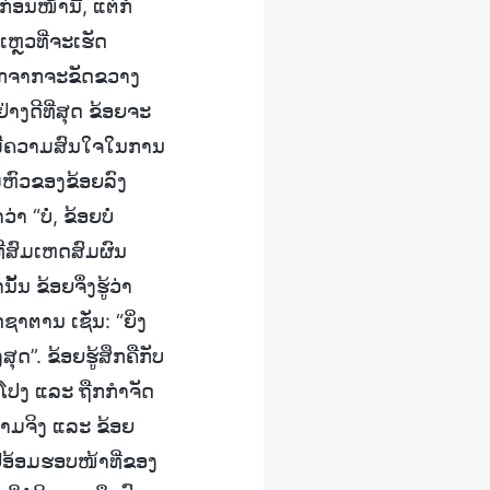
ອນໜ້ານີ້, ແຕ່ກໍ
ຫຼວທີ່ຈະເຮັດ
 ນອກຈາກຈະຂັດຂວາງ
າງດີທີ່ສຸດ ຂ້ອຍຈະ
ໍ່ມີຄວາມສົນໃຈໃນການ
ມຫົວຂອງຂ້ອຍລົງ
 “ບໍ່, ຂ້ອຍບໍ່
ທີ່ສົມເຫດສົມຜົນ
້ນ ຂ້ອຍຈຶ່ງຮູ້ວ່າ
າຕານ ເຊັ່ນ: “ຍິ່ງ
ສຸດ”. ຂ້ອຍຮູ້ສຶກຄືກັບ
ດໂປງ ແລະ ຖືກກໍາຈັດ
ວາມຈິງ ແລະ ຂ້ອຍ
ູ່ອ້ອມຮອບໜ້າທີ່ຂອງ