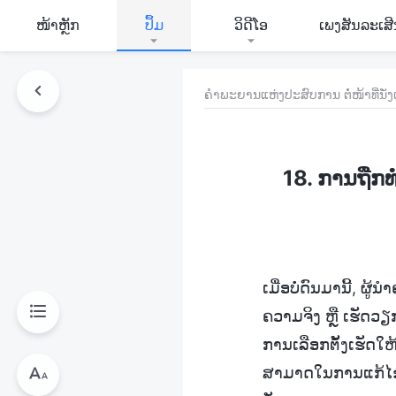
​ໜ້າຫຼັກ
ປຶ້ມ
ວິ​ດີ​ໂອ
ເພງສັນລະເສ
ຄຳພະຍານແຫ່ງປະສົບການ ຕໍ່ໜ້າທີ່ນ
18. ການຖືກ
ເມື່ອບໍ່ດົນມານີ້,
ຄວາມຈິງ ຫຼື ເຮັດວຽ
ການເລືອກຕັ້ງເຮັດໃ
ສາມາດໃນການແກ້ໄຂຄ