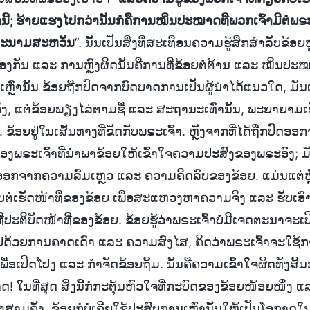
່ານີ້; ຮ້າຍແຮງໄປກວ່ານັ້ນກໍຄືການໝິ່ນປະໝາດທີ່ພວກເຈົ້າມີຕໍ່
ນປະນາມສະຫວັນ
”. ນັ້ນເປັນສິ່ງທີ່ສະເທືອນຄວາມຮູ້ສຶກສຳລັບຂ້ອຍ
ກັນ ແລະ ການຫຼົງຜິດນັ້ນຄືການທີ່ຂ້ອຍຕໍ່ຕ້ານ ແລະ ໝິ່ນປະໝ
ຫຼົ່ານັ້ນ ຂ້ອຍຖືກປົດຈາກບົດບາດການເປັນຜູ້ນໍາໄດ້ແນວໃດ, ມັນເ
ແຕ່ຂ້ອຍພຽງໄລ່ຕາມຊື່ ແລະ ສະຖານະເທົ່ານັ້ນ, ພະຍາຍາມເຮັດ
 ຂ້ອຍຢູ່ໃນເສັ້ນທາງທີ່ຂັດກັບພຣະເຈົ້າ. ຫຼັງຈາກທີ່ໄດ້ຖືກປົດ
ອງພຣະເຈົ້າທີ່ນໍາພາຂ້ອຍໃຫ້ເຂົ້າໃຈຄວາມປະສົງຂອງພຣະອົງ;
້ອຍອອກຈາກຄວາມລົ້ມເຫຼວ ແລະ ຄວາມຄິດລົບຂອງຂ້ອຍ. ແມ່ນແຕ່ຫຼັ
ບຕໍ່ເຮັດໜ້າທີ່ຂອງຂ້ອຍ ເພື່ອສະແຫວງຫາຄວາມຈິງ ແລະ ຮັບເ
ປະຕິບັດໜ້າທີ່ຂອງຂ້ອຍ. ຂ້ອຍຮູ້ວ່າພຣະເຈົ້າບໍ່ມີເຈດຕະນາຈະເ
ໄປດ້ວຍການຄາດເດົາ ແລະ ຄວາມສົງໄສ, ຄິດວ່າພຣະເຈົ້າຈະໃຊ້
ເພື່ອເປີດໂປງ ແລະ ກໍາຈັດຂ້ອຍຖິ້ມ. ນັ້ນຄືຄວາມເຂົ້າໃຈຜິດທັງສິ້
 ໃນທີ່ສຸດ ສິ່ງນີ້ກໍກະຕຸ້ນຫົວໃຈທີ່ກະບົດຂອງຂ້ອຍໜ້ອຍໜຶ່ງ ແລ
ງສາມຄັ້ງ, ຂ້ອຍກໍບໍ່ເຄີຍໃຊ້ປະສົບການເຫຼົ່ານັ້ນໃຫ້ເປັນໂອ