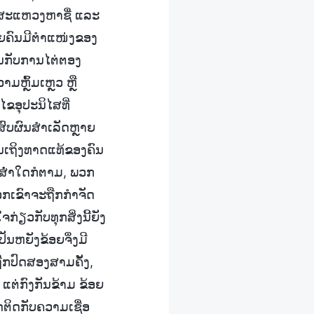
ັງສະແຫວງຫາຊື່ ແລະ
ຫຼາຍຄົນມີຕຳແໜ່ງຂອງ
ຄັນກັບການໄຕ່ຕອງ
ມຫຼົ້ມເຫຼວ ຫຼື
ຂອຸປະນິໄສທີ່
ສົບຜົນສຳເລັດຫຼາຍ
ເຖິງທາດແທ້ຂອງຄົນ
ງສໍ່າໃດກໍຕາມ, ພວກ
 ພວກເຂົາຈະຖືກກຳຈັດ
ກ່ຽວກັບທຸກສິ່ງນີ້ຍັງ
ປັນຫຍັງຂ້ອຍຈຶ່ງມີ
ນຖືກປົດສອງສາມຄັ້ງ,
ແຕ່ກົງກັນຂ້າມ ຂ້ອຍ
ຶດຕິດກັບຄວາມເຊື່ອ