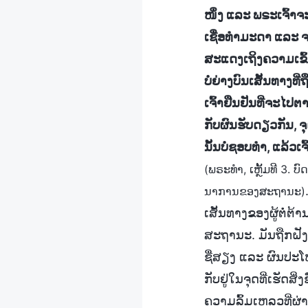
ໜຶ່ງ ແລະ ພຣະເຈົ້າຈະ
ເຊື່ອທຳມະດາ ແລະ ຈະບໍ
ສະແດງເຖິງຄວາມເຂົ້າ
ບໍ່ຍ່າງບົນເສັ້ນທາງ
ເຈົ້າຢືນຢັນທີ່ຈະໄປຕ
ກັບຜົນຮັບດຽວກັນ, ຈ
ນັ້ນບໍ່ຊອບທຳ, ແລ້ວເຈ
(ພຣະທຳ, ເຫຼັ້ມທີ 3.
ນາການຂອງສະຖານະ)
ເສັ້ນທາງຂອງຜູ້ຕໍ່ຕ
ສະຖານະ. ມັນຖືກຝັ
ຊື່ສຽງ ແລະ ຜົນປະໂ
ກັບຢູ່ໃນຈຸດທີ່ເຮັດ
ຄວາມລົ້ມເຫລວທີ່ຜ່າ