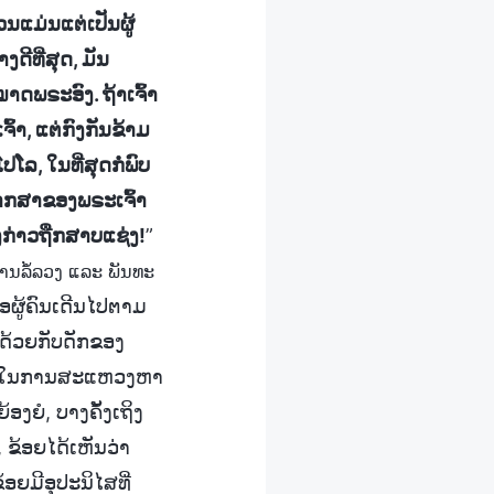
ວນແມ່ນແຕ່ເປັນຜູ້
ງດີທີ່ສຸດ, ມັນ
າດພຣະອົງ. ຖ້າເຈົ້າ
ົ້າ, ແຕ່ກົງກັນຂ້າມ
ໂລ, ໃນທີ່ສຸດກໍ່ພົບ
ິພາກສາຂອງພຣະເຈົ້າ
ັ່ງກ່າວຖືກສາບແຊ່ງ!
”
ການລໍ້ລວງ ແລະ ພັນທະ
ອຜູ້ຄົນເດີນໄປຕາມ
ຍດ້ວຍກັບດັກຂອງ
ງໄວ້ໃນການສະແຫວງຫາ
ງຍໍ, ບາງຄັ້ງເຖິງ
 ຂ້ອຍໄດ້ເຫັນວ່າ
ອຍມີອຸປະນິໄສທີ່