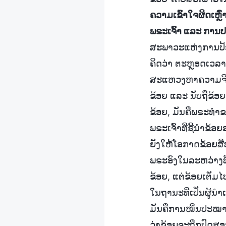
ຄວາມເຂົ້າໃຈຜິດເຫຼົ
ພຣະເຈົ້າ ແລະ ກາ
ສະພາວະແຫ່ງການປ້ອງ
ຄິດວ່າ ຕະຫຼອດເວລາເ
ສະແຫວງຫາຄວາມຈິງ, 
ຂ້ອຍ ແລະ ນັບຖືຂ້ອຍ.
ຂ້ອຍ, ມັນຄືພຣະທຳຂ
ພຣະເຈົ້າທີ່ຊີ້ນໍາຂ
ຍັງໃຫ້ໂອກາດຂ້ອຍສື
ພຣະອົງໃນລະຫວ່າງທີ່
ຂ້ອຍ, ແຕ່ຂ້ອຍເຕັມ
ໃນຖານະທີ່ເປັນຜູ້ນໍາ
ມັນຄືການໝິ່ນປະໝາດ!
ວ່າຂ້ອຍຈະຖືກປົດສອ