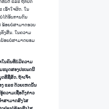
່ບໍ່ດີ ແລະ ຖືກປົດ
ະ ເຂົ້າໃຈຜິດ. ໃນ
ໍ່ໄດ້ຮັບການດົນ
ະ ຂ້ອຍບໍ່ສາມາດຮວບ
ງທັງສິ້ນ. ໃນຄວາມ
ຂ້ານ້ອຍບໍ່ສາມາດຍອມ
ຈໃນຄົນທີ່ບໍ່ມີຄວາມ
ບມະນຸດສອງປະເພດນີ້
ື່ສັດ. ຖ້າເຈົ້າ
ື່ອງ ແລະ ດ້ວຍເຫດນັ້ນ
ູ້ຄວາມເຊື່ອດັ່ງກ່າວ
ເຈົ້າສາມາດສົງໄສ
ດຢ່າງບໍ່ຕ້ອງສົງໄສ.