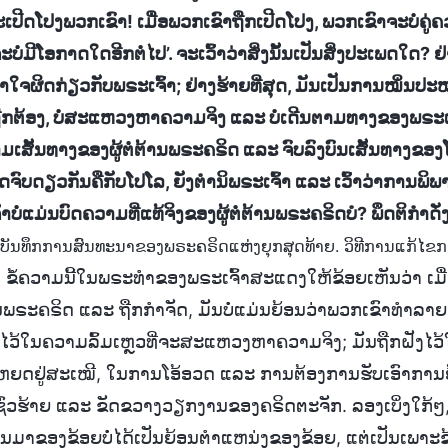
ເປີດໂປງພວກເຂົາ! ເມື່ອພວກເຂົາຖືກເປີດໂປງ, ພວກເຂົາຈະບໍ່ຄູ່ຄ
່ມີໂອກາດໃດອີກຕໍ່ໄປ’. ຈະເວົ້າວ່າສິ່ງນັ້ນເປັນສິ່ງປະເພດໃດ? ຢ່າ
ໃຈຜິດກ່ຽວກັບພຣະເຈົ້າ; ຢ່າງຮ້າຍທີ່ສຸດ, ມັນເປັນການໝິ່ນປະໝ
ທີ່ຖືກຕ້ອງ, ບໍ່ສະແຫວງຫາຄວາມຈິງ ແລະ ບໍ່ເດີນຕາມທາງຂອງພຣະເຈ
າມເສັ້ນທາງຂອງຜູ້ຕໍ່ຕ້ານພຣະຄຣິດ ແລະ ຈົບລົງບົນເສັ້ນທາງຂອງໂປ
ຸດຈົບດຽວກັນຄືກັບໂປໂລ, ຍັງຕຳນິພຣະເຈົ້າ ແລະ ເວົ້າວ່າການພ
ົ້າບໍ່ແມ່ນບົດຄວາມທີ່ແທ້ຈິງຂອງຜູ້ຕໍ່ຕ້ານພຣະຄຣິດບໍ? ພຶດຕິກໍາດ
 ບົດບັນທຶກການສົນທະນາຂອງພຣະຄຣິດແຫ່ງຍຸກສຸດທ້າຍ. ວິທີການແກ້ໄຂ
. ຂໍ້ຄວາມນີ້ໃນພຣະທຳຂອງພຣະເຈົ້າສະແດງໃຫ້ຂ້ອຍເຫັນວ່າ ເມື່
້ານພຣະຄຣິດ ແລະ ຖືກກຳຈັດ, ມັນບໍ່ແມ່ນຍ້ອນວ່າພວກເຂົາທຳລາ
ງໄວ້ໃນຄວາມລົ້ມເຫຼວທີ່ຈະສະແຫວງຫາຄວາມຈິງ; ມັນຖືກຝັ
ຫຍດຢູ່ສະເໝີ, ໃນການໂອ້ອວດ ແລະ ການຕ້ອງການຮັບເອົາການຍ້ອ
ສິ່ງຊົ່ວຮ້າຍ ແລະ ຂັດຂວາງວຽກງານຂອງຄຣິດຕະຈັກ. ລອງເບິ່ງໃກ້ໆ,
ນມາຂອງຂ້ອຍບໍ່ໄດ້ເປັນຍ້ອນຕໍາແຫນ່ງຂອງຂ້ອຍ, ແຕ່ເປັນເພາະຂ້