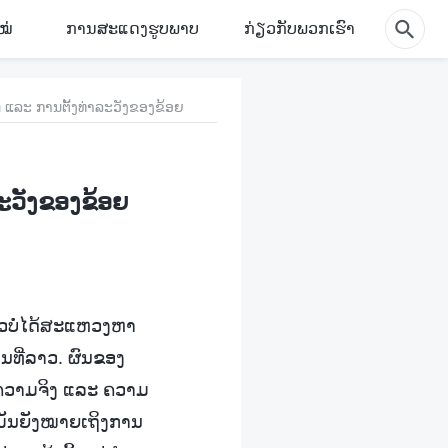
ໝ່
ການສະແດງຮູບພາບ
ກ່ຽວກັບພວກເຮົາ
 ແລະ ການຕັ້ງທ່າລະວັງຂອງຂ້ອຍ
ະວັງຂອງຂ້ອຍ
ລາວບໍ່ໄດ້ສະແຫວງຫາ
ທນທີ່ລາວ. ຜົນຂອງ
ັບຄວາມຈິງ ແລະ ຄວາມ
ມັນຍັງໝາຍເຖິງການ