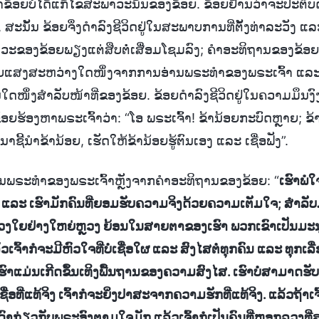
ຂ້ອຍບໍ່ໄດ້ແກ້ໄຂສະພາວະນັ້ນຂອງຂ້ອຍ. ຂ້ອຍຢ້ານວ່າຈະປະຕິບັດທີ
ສະນັ້ນ ຂ້ອຍຈຶ່ງດຳລົງຊີວິດຢູ່ໃນສະພາບການທີ່ຕັ້ງທ່າລະວັງ ແລ
າວະຂອງຂ້ອຍພຽງແຕ່ສືບຕໍ່ເສື່ອມໂຊມລົງ; ຄຳອະທິຖານຂອງຂ້ອຍບ
ດ້ຮັບແສງສະຫວ່າງໃດໜຶ່ງຈາກການອ່ານພຣະທຳຂອງພຣະເຈົ້າ ແລ
ດໜຶ່ງສຳລັບໜ້າທີ່ຂອງຂ້ອຍ. ຂ້ອຍດຳລົງຊີວິດຢູ່ໃນຄວາມມຶນງົ
ອຍຮ້ອງຫາພຣະເຈົ້າວ່າ: “ໂອ ພຣະເຈົ້າ! ຂ້ານ້ອຍກະບົດຫຼາຍ; 
ກະລຸນາຊີ້ນຳຂ້ານ້ອຍ, ເຮັດໃຫ້ຂ້ານ້ອຍຮູ້ຕົນເອງ ແລະ ເຊື່ອຟັງ”.
້ໃນພຣະທຳຂອງພຣະເຈົ້າຫຼັງຈາກຄຳອະທິຖານຂອງຂ້ອຍ: “
ເຮົາພໍໃ
່ນ ແລະ ເຮົາມັກຄົນທີ່ຍອມຮັບຄວາມຈິງດ້ວຍຄວາມເຕັມໃຈ; ສຳລັ
ໃຍຢ່າງໃຫຍ່ຫຼວງ ຍ້ອນໃນສາຍຕາຂອງເຮົາ ພວກເຂົາເປັນມະນຸດທີ່ຊ
ເຈົ້າກໍຈະມີຫົວໃຈທີ່ບໍ່ເຊື່ອໃຜ ແລະ ສົງໄສຕໍ່ທຸກຄົນ ແລະ ທຸກເລ
ຕໍ່ເຮົາແມ່ນເກີດຂຶ້ນເທິງພື້ນຖານຂອງຄວາມສົງໄສ. ເຮົາບໍ່ສາມາດຮັບຮ
ອທີ່ແທ້ຈິງ ເຈົ້າກໍຈະຍິ່ງປາສະຈາກຄວາມຮັກທີ່ແທ້ຈິງ. ແລ້ວຖ້າ
າກ່ຽວກັບພຣະອົງຕາມໃຈມັກ ແລ້ວເຈົ້າກໍເປັນຄົນທີ່ຫຼອກລວງທີ່ສຸ