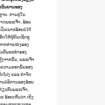
ພຣະວິນຍານຂອງ
ຫຼາຍ. ການຢູ່ໃນ
າດພຣະເຈົ້າ. ຂ້ອຍ
ປັນເພາະຂ້ອຍບໍ່ໄດ້
ໃຫ້ຜູ້ຄົນເຊີດຊູ
ອອກຈາກຕໍາແໜ່ງຂອງ
 ມັນຄືພຣະທຳຂອງ
ງຈາກນັ້ນ, ພຣະເຈົ້າ
ອົາຄວາມລອດພົ້ນຂອງ
ປີດໂປງ ແລະ ກໍາຈັດ
ການບໍລິການຂອງຂ້ອຍ
ນກ່ຽວກັບພຣະເຈົ້າ,
ະ ຂ້ອຍເຫັນວ່າ ເຖິງ
ກາດໃນການສະແຫວງຫາ