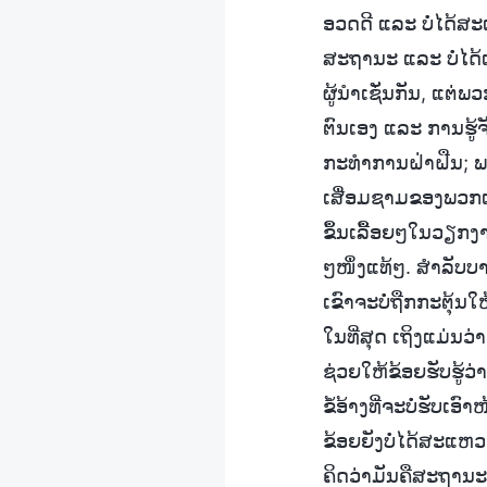
ອວດດີ ແລະ ບໍ່ໄດ້ສ
ສະຖານະ ແລະ ບໍ່ໄດ້ເ
ຜູ້ນໍາເຊັ່ນກັນ, ແຕ
ຕົນເອງ ແລະ ການຮູ້ຈ
ກະທຳການຝ່າຝືນ; ພ
ເສື່ອມຊາມຂອງພວກເຂ
ຂຶ້ນເລື້ອຍໆໃນວຽກ
ໆໜຶ່ງແທ້ໆ. ສຳລັບບາ
ເຂົາຈະບໍ່ຖືກກະຕຸ້ນໃ
ໃນທີ່ສຸດ ເຖິງແມ່ນວ່
ຊ່ວຍໃຫ້ຂ້ອຍຮັບຮູ້ວ່
ຂໍ້ອ້າງທີ່ຈະບໍ່ຮັບເອ
ຂ້ອຍຍັງບໍ່ໄດ້ສະແຫ
ຄິດວ່າມັນຄືສະຖານະທີ