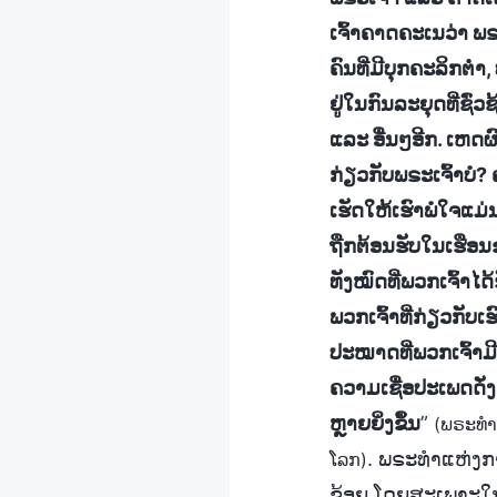
ເຈົ້າຄາດຄະເນວ່າ ພຣະ
ຄົນທີ່ມີບຸກຄະລິກຕ
ຢູ່ໃນກົນລະຍຸດທີ່ຊົ່
ແລະ ອື່ນໆອີກ. ເຫດຜ
ກ່ຽວກັບພຣະເຈົ້າບໍ? 
ເຮັດໃຫ້ເຮົາພໍໃຈແມ່
ຖືກຕ້ອນຮັບໃນເຮືອນຂ
ທັງໝົດທີ່ພວກເຈົ້າໄດ
ພວກເຈົ້າທີ່ກ່ຽວກັບເຮ
ປະໝາດທີ່ພວກເຈົ້າມີ
ຄວາມເຊື່ອປະເພດດັ່ງ
ຫຼາຍຍິ່ງຂຶ້ນ
”
(ພຣະທຳ, 
. ພຣະທຳແຫ່ງກ
ໂລກ)
ຂ້ອຍ ໂດຍສະເພາະໃນສ່