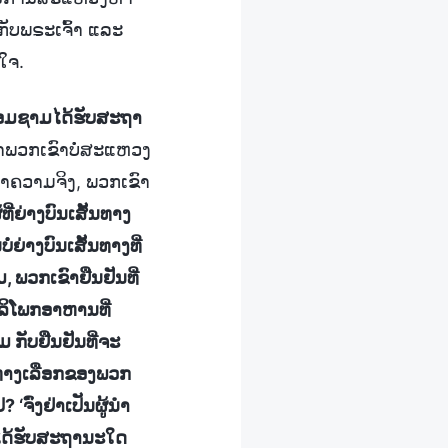
ກັບພຣະເຈົ້າ ແລະ
ໃຈ.
ື່ອມຊາມໄດ້ຮັບສະຖາ
້າພວກເຂົາບໍ່ສະແຫວງ
ຫາຄວາມຈິງ, ພວກເຂົາ
ທີ່ຍ່າງບົນເສັ້ນທາງ
ໍ່ຍ່າງບົນເສັ້ນທາງທີ່
ມ, ພວກເຂົາຢືນຢັນທີ່
ບໍລິໂພກອາຫານທີ່
 ກັບຢືນຢັນທີ່ຈະ
ແມ່ນທາງເລືອກຂອງພວກ
‘ຈົ່ງຢ່າເປັນຜູ້ນຳ
າໄດ້ຮັບສະຖານະໃດ