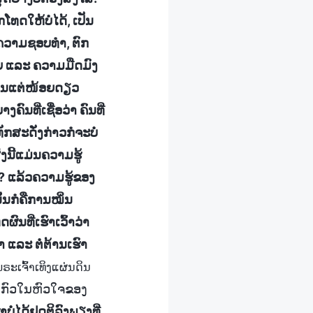
ໂທດໃຫ້ບໍ່ໄດ້, ເປັນ
ຄວາມຊອບທໍາ, ຕົກ
້າຍ ແລະ ຄວາມມືດມົງ
ແມ່ນແຕ່ໜ້ອຍດຽວ
ົນທີ່ເຊື່ອວ່າ ຄົນທີ່
ກສະດັ່ງກ່າວກໍຈະບໍ່
ງນີ້ແມ່ນຄວາມຮູ້
ບໍ? ແລ້ວຄວາມຮູ້ຂອງ
ນັ້ນກໍຄືການໝິ່ນ
ນທີ່ເຮົາເວົ້າວ່າ
 ແລະ ຕໍ່ຕ້ານເຮົາ
ພຣະເຈົ້າເທິງແຜ່ນດິນ
ນກົວໃນຫົວໃຈຂອງ
ບໍ່ໄດ້ຢຸດຕິລົງພຽງທີ່