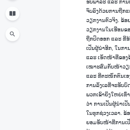
ຮັບພາລະ ແລະ ການປະຕ
ຈົບລົງດ້ວຍການຖືກແ
ວຽກງານຕົວຈິງ. ຂ້ອຍ
ວຽກງານໃນເຮືອນຂອງພ
ຖືກປົດອອກ ແລະ ທີ່
ເປັນຜູ້ນຳອີກ, ໃນກ
ແລະ ເຮັດໜ້າທີ່ຂອງຂ້
ເໝາະສົມກັບໜ້າວຽກ” 
ແລະ ທີ່ຕະໜັກຕົນເອງທີ
ການລັງເລທີ່ຈະຮັບບົ
ພວກເຂົາຍິ່ງໃຫຍ່ເທົ່າ
ວ່າ ການເປັນຜູ້ນໍາເ
ໃນທຸກຊ່ວງເວລາ. ຂ້ອ
ຍອມຮັບໜ້າທີ່ການເປັ