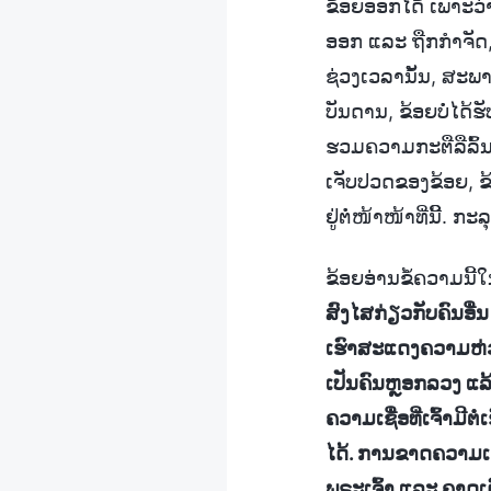
ຂ້ອຍອອກໄດ້ ເພາະວ່າ
ອອກ ແລະ ຖືກກຳຈັດ, 
ຊ່ວງເວລານັ້ນ, ສະພ
ບັນດານ, ຂ້ອຍບໍ່ໄ
ຮວມຄວາມກະຕືລືລົ້ນໃ
ເຈັບປວດຂອງຂ້ອຍ, ຂ້
ຢູ່ຕໍ່ໜ້າໜ້າທີ່ນີ້ີ. 
ຂ້ອຍອ່ານຂໍ້ຄວາມນີ
ສົງໄສກ່ຽວກັບຄົນອື
ເຮົາສະແດງຄວາມຫ່ວງ
ເປັນຄົນຫຼອກລວງ ແລ້ວ
ຄວາມເຊື່ອທີ່ເຈົ້າມີ
ໄດ້. ການຂາດຄວາມເຊື່
ພຣະເຈົ້າ ແລະ ຄາດເດົ