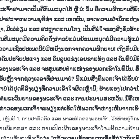
ເຈົ້າສາມາດເປັນຄືກັບມະນຸດໄດ້ ຫຼື ບໍ່: ນັ້ນ ຄືຄວາມຜິດບາບທີ່ຍົກ
ໍ່າ, ປາສະຈາກຄວາມຍຸຕິທຳ ແລະ ເຫດຜົນ, ຂາດຄວາມສຳນຶກແຫ່ງ
ວຊ້າ, ມີເລ່ລ່ຽມ ແລະ ສະຫຼາດແກມໂກງ, ເປັນທີ່ພໍໃຈຂອງສິ່ງຊົ່ວຮ
ົນທີ່ມະນຸດມີຄວາມຄິດດັ່ງກ່າວບໍ່ແມ່ນຍ້ອນມະນຸດບໍ່ມີຄວາມຮູ້
ຄວາມເຊື່ອປະເພດນີ້ບໍ່ມີຫຍັງນອກຈາກຄວາມຜິດບາບ! ເຖິງກັບມີບາງຄ
ນຄົນປະຈົບປະແຈງ ແລະ ຄົນລູບແຂ່ງເລຍຂາແທ້ໆ ແລະ ຄົນທີ່ບໍ່ມີທັ
ອງພຣະເຈົ້າ ແລະ ຈະສູນເສຍຕໍາແໜ່ງຂອງພວກເຂົາໃນທີ່ນັ້ນ. ສິ່
້ຮັບຫຼັງຈາກຊ່ວງເວລາທີ່ຜ່ານມາບໍ? ນີ້ແມ່ນສິ່ງທີ່ພວກເຈົ້າໄດ້ຮັບ
ົາບໍ່ໄດ້ຢຸດຕິລົງພຽງທີ່ຄວາມເຂົ້າໃຈຜິດເຫຼົ່ານີ້; ຮ້າຍແຮງໄປກວ່າ
ຕໍ່ພຣະວິນຍານຂອງພຣະເຈົ້າ ແລະ ການປະນາມສະຫວັນ. ນີ້ຄືເຫດຜົ
ກ່າວຂອງພວກເຈົ້າຈະພຽງແຕ່ເຮັດໃຫ້ພວກເຈົ້າຫ່າງເຫີນຈາກເຮົາ
ເຫຼັ້ມທີ 1. ການປາກົດຕົວ ແລະ ພາລະກິດຂອງພຣະເຈົ້າ. ວິທີທີ່ຈະຮູ້ຈັກ
ານພິພາກສາ ແລະ ການເປີດເຜີຍຂອງພຣະເຈົ້າໂຈມຕີຄວາມຢ້າ
ວນທີ່ພຣະອົງເວົ້າວ່າ “
ແລ້ວຄວາມຮູ້ຂອງພວກເຈົ້າທີ່ກ່ຽວກັບເຮົາ