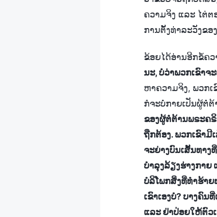
ຄວາມຈິງ ແລະ ໄຕ່ຕອ
ການຕັ້ງທ່າລະວັງຂອງ
ຂ້ອຍໄດ້ອ່ານອີກຂໍ້ຄ
ນະ, ບໍ່ວ່າພວກເຂົາຈ
ຫາຄວາມຈິງ, ພວກເຂົ
ກໍຈະບໍ່ກາຍເປັນຜູ້ຕໍ
ຂອງຜູ້ຕໍ່ຕ້ານພຣະຄຣິດ
ຖືກຕ້ອງ. ພວກເຂົາມີເ
ຈະຍ່າງບົນເສັ້ນທາງທີ
ບຳລຸງລ້ຽງຮ່າງກາຍ ແ
ບໍລິໂພກສິ່ງທີ່ທໍາຮ້
ເຂົາເອງບໍ? ບາງຄົນທີ
ແລະ ຢ່າປ່ອຍໃຫ້ຕົວ