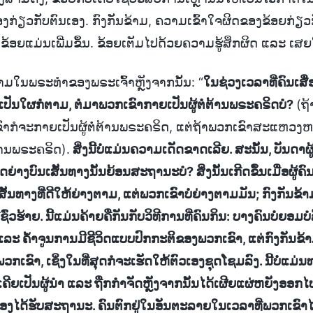
ງກ່ຽວກັບຕົນເອງ. ກົງກັນຂ້າມ, ຄວາມເຂົ້າໃຈຜິດຂອງຂ້ອຍກ່ຽວ
ຂ້ອຍແມ່ນເພີ່ມຂຶ້ນ. ຂ້ອຍເຕັມໄປດ້ວຍຄວາມຮູ້ສຶກຜິດ ແລະ ເສຍ
ວາມໃນພຣະທຳຂອງພຣະເຈົ້າຫຼັງຈາກນັ້ນ: “
ໃນຊ່ວງເວລາທີ່ຄົນເສ
ະເປັນໃຜກໍຕາມ, ຕໍ່ມາພວກເຂົາກາຍເປັນຜູ້ຕໍ່ຕ້ານພຣະຄຣິດບໍ?
(ຖ
າກໍຈະກາຍເປັນຜູ້ຕໍ່ຕ້ານພຣະຄຣິດ, ແຕ່ຖ້າພວກເຂົາສະແຫວງ
່ຕ້ານພຣະຄຣິດ).
ສິ່ງນີ້ບໍ່ແມ່ນຄວາມເດັດຂາດເລີຍ. ສະນັ້ນ, ບັນດາຜູ້
ຍ່າງບົນເສັ້ນທາງນັ້ນຍ້ອນສະຖານະບໍ? ສິ່ງນັ້ນເກີດຂຶ້ນເມື່ອຜູ້ຄົນບ
ສັ້ນທາງທີ່ດີໃຫ້ຍ່າງຕາມ, ແຕ່ພວກເຂົາບໍ່ຍ່າງຕາມມັນ; ກົງກັນຂ້າ
່ຊົ່ວຮ້າຍ. ນີ້ແມ່ນຄ້າຍຄືກັນກັບວິທີການທີ່ຄົນກິນ: ບາງຄົນບໍ່ຍອມ
ລະ ຄ້ຳຈູນການມີຊີວິດແບບປົກກະຕິຂອງພວກເຂົາ, ແຕ່ກົງກັນຂ້າມ
າຍພວກເຂົາ, ເຊິ່ງໃນທີ່ສຸດກໍຈະເຮັດໃຫ້ຕົວເອງຊຸດໂຊມລົງ. ນີ້ບໍ່
່ເຄີຍເປັນຜູ້ນຳ ແລະ ຖືກກຳຈັດຫຼັງຈາກນັ້ນໄດ້ເຜີຍແຜ່ຫຍັງອອກໄປ? 
ເອງໄດ້ຮັບສະຖານະ. ຄົນຕົກຢູ່ໃນອັນຕະລາຍໃນເວລາທີ່ພວກເຂົ