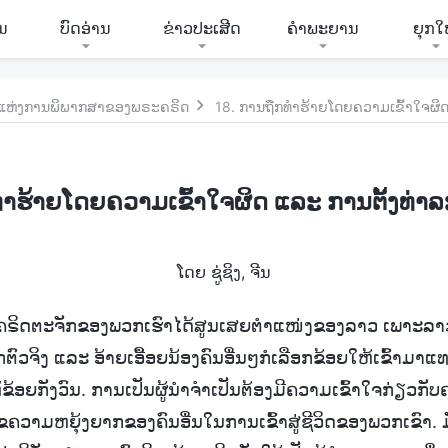
ີນ
ບົດອ່ານ
ຂ່າວປະເສີດ
ຄຳພະຍານ
ຍຸກໃ
ັ່ງແຫ່ງການພິພາກສາຂອງພຣະຄຣິດ
18. ການຖືກທຳຮ້າຍໂດຍຄວາມເຂົ້າໃຈຜິດ
ທຳຮ້າຍໂດຍຄວາມເຂົ້າໃຈຜິດ ແລະ ການຕັ້ງທ່າລ
ໂດຍ ຊູ່ຊິງ, ຈີນ
 ຜູ້ນໍາຄຣິດຕະຈັກຂອງພວກເຮົາໄດ້ສູນເສຍຕໍາແໜ່ງຂອງລາວ ເພາະ
ກຕົວຈິງ ແລະ ອ້າຍເອື້ອຍນ້ອງຄົນອື່ນໆກໍເລືອກຂ້ອຍໃຫ້ເຂົ້າມາແ
ຫ້ຂ້ອຍກັງວົນ. ການເປັນຜູ້ນຳຈຳເປັນຕ້ອງມີຄວາມເຂົ້າໃຈກ່ຽວກ
ວາມຫຍຸ້ງຍາກຂອງຄົນອື່ນໃນການເຂົ້າສູ່ຊີວິດຂອງພວກເຂົາ. 