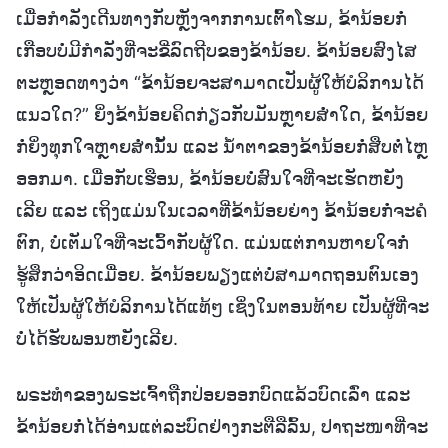
ເມື່ອກຳລັງເດີນທາງກັບຫຼັງຈາກການເຕົ້າໂຮມ, ຂ້ານ້ອຍກໍ່
ເກືອບບໍ່ມີກຳລັງທີ່ຈະຂີ່ລົດຖີບຂອງຂ້ານ້ອຍ. ຂ້ານ້ອຍສົງໄສ
ຕະຫຼອດທາງວ່າ “ຂ້ານ້ອຍຈະສາມາດເປັນຜູ້ໃຫ້ບໍລິການໄດ້
ແນວໃດ?” ຍິ່ງຂ້ານ້ອຍຄິດກ່ຽວກັບມັນຫຼາຍສໍ່າໃດ, ຂ້ານ້ອຍ
ກໍ່ຍິ່ງທຸກໃຈຫຼາຍສໍ່ານັ້ນ ແລະ ນໍ້າຕາຂອງຂ້ານ້ອຍກໍ່ສືບຕໍ່ໄຫຼ
ອອກມາ. ເມື່ອກັບເຮືອນ, ຂ້ານ້ອຍບໍ່ສົນໃຈທີ່ຈະເຮັດຫຍັງ
ເລີຍ ແລະ ເຖິງແມ່ນໃນເວລາທີ່ຂ້ານ້ອຍຍ່າງ ຂ້ານ້ອຍກໍ່ຈະຄໍ
ຕົກ, ບໍ່ເຕັມໃຈທີ່ຈະເວົ້າກັບຜູ້ໃດ. ແມ່ນແຕ່ການຫາຍໃຈກໍ່
ຮູ້ສຶກວ່າອິດເມື່ອຍ. ຂ້ານ້ອຍພຽງແຕ່ບໍ່ສາມາດຖອນຕົນເອງ
ໃຫ້ເປັນຜູ້ໃຫ້ບໍລິການໄດ້ແທ້ໆ ເຊິ່ງໃນຕອນທ້າຍ ເປັນຜູ້ທີ່ຈະ
ບໍ່ໄດ້ຮັບພອນຫຍັງເລີຍ.
ພຣະທຳຂອງພຣະເຈົ້າຖືກປ່ອຍອອກບົດແລ້ວບົດເລົ່າ ແລະ
ຂ້ານ້ອຍກໍ່ໄດ້ອ່ານແຕ່ລະບົດຢ່າງກະຕືລືລົ້ນ, ປາຖະໜາທີ່ຈະ