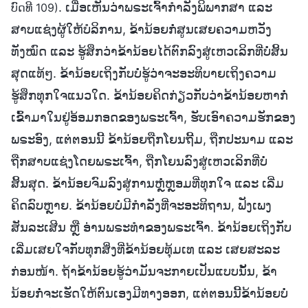
. ເມື່ອເຫັນວ່າພຣະເຈົ້າກຳລັງພິພາກສາ ແລະ
ບົດທີ 109)
ສາບແຊ່ງຜູ້ໃຫ້ບໍລິການ, ຂ້ານ້ອຍກໍ່ສູນເສຍຄວາມຫວັງ
ທັງໝົດ ແລະ ຮູ້ສຶກວ່າຂ້ານ້ອຍໄດ້ຕົກລົງສູ່ເຫວເລິກທີ່ບໍ່ສິ້ນ
ສຸດແທ້ໆ. ຂ້ານ້ອຍເຖິງກັບບໍ່ຮູ້ວ່າຈະອະທິບາຍເຖິງຄວາມ
ຮູ້ສຶກທຸກໃຈແນວໃດ. ຂ້ານ້ອຍຄິດກ່ຽວກັບວ່າຂ້ານ້ອຍຫາກໍ່
ເຂົ້າມາໃນຢູ່ອ້ອມກອດຂອງພຣະເຈົ້າ, ຮັບເອົາຄວາມຮັກຂອງ
ພຣະອົງ, ແຕ່ຕອນນີ້ ຂ້ານ້ອຍຖືກໂຍນຖີ້ມ, ຖືກປະນາມ ແລະ
ຖືກສາບແຊ່ງໂດຍພຣະເຈົ້າ, ຖືກໂຍນລົງສູ່ເຫວເລິກທີ່ບໍ່
ສິ້ນສຸດ. ຂ້ານ້ອຍຈົມລົງສູ່ການຫຼໍ່ຫຼອມທີ່ທຸກໃຈ ແລະ ເລີ່ມ
ຄິດລົບຫຼາຍ. ຂ້ານ້ອຍບໍ່ມີກຳລັງທີ່ຈະອະທິຖານ, ຟັງເພງ
ສັນລະເສີນ ຫຼື ອ່ານພຣະທຳຂອງພຣະເຈົ້າ. ຂ້ານ້ອຍເຖິງກັບ
ເລີ່ມເສຍໃຈກັບທຸກສິ່ງທີ່ຂ້ານ້ອຍທຸ້ມເທ ແລະ ເສຍສະລະ
ກ່ອນໜ້າ. ຖ້າຂ້ານ້ອຍຮູ້ວ່າມັນຈະກາຍເປັນແບບນັ້ນ, ຂ້າ
ນ້ອຍກໍ່ຈະເຮັດໃຫ້ຕົນເອງມີທາງອອກ, ແຕ່ຕອນນີ້ຂ້ານ້ອຍບໍ່