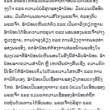
ແລະ ສະລະໃຫ້ກໍ່ລ້ວນແລ້ວແຕ່ຖືກເຈືອປົນໄປດ້ວຍແຮງ
ຈູງໃຈ ແລະ ຄວາມບໍ່ບໍລິສຸດຂອງຂ້ານ້ອຍ. ມັນແມ່ນເພື່ອຮັບ
ພອນ, ມັນຄືການພະຍາຍາມສໍ້ໂກງພຣະເຈົ້າ, ຕໍ່ລອງກັບ
ພຣະເຈົ້າ. ຂ້ານ້ອຍເຫັນແກ່ຕົວ ແລະ ເປັນຕາລັງກຽດຫຼາຍ.
ຂ້ານ້ອຍໄດ້ຮັບຄວາມກະລຸນາ ແລະ ພອນຂອງພຣະເຈົ້າຢ່າງ
ຫຼວງຫຼາຍ, ການບຳລຸງລ້ຽງ ແລະ ການລ້ຽງດູຈາກພຣະທຳ
ຂອງພຣະອົງ, ແຕ່ຂ້ານ້ອຍກໍ່ຕ້ອງການທໍລະຍົດພຣະອົງໃນ
ຊ່ວງເວລາທີ່ຂ້ານ້ອຍບໍ່ເຫັນພອນໃນສິ່ງນີ້ສຳລັບຂ້ານ້ອຍ. ຂ້າ
ນ້ອຍຂາດຄວາມສຳນຶກ ຫຼື ເຫດຜົນຢ່າງສິ້ນເຊີງ. ຄວາມຄິດ
ນີ້ເຮັດໃຫ້ຂ້ານ້ອຍເຕັມໄປດ້ວຍຄວາມໂສກເສົ້າ ແລະ ການ
ຕຳນິຕົນເອງ. ຂ້ານ້ອຍເປັນເຊື້ອສາຍຂອງມັງກອນແດງທີ່ຍິ່ງ
ໃຫຍ່. ຂ້ານ້ອຍເປັນຂອງຊາຕານ ແລະ ບໍ່ແມ່ນໃນເຮືອນຂອງ
ພຣະເຈົ້າ ແລະ ແມ່ນແຕ່ຄວາມເຊື່ອຂອງຂ້ານ້ອຍກໍ່ຖືກ
ກະຕຸ້ນດ້ວຍການໄດ້ຮັບພອນ. ພຣະເຈົ້າບໍລິສຸດ ແລະ