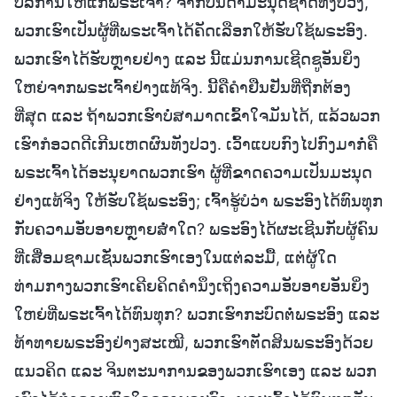
ບໍລິການໃຫ້ແກ່ພຣະເຈົ້າ? ຈາກບັນດາມະນຸດຊາດທັງປວງ,
ພວກເຮົາເປັນຜູ້ທີ່ພຣະເຈົ້າໄດ້ຄັດເລືອກໃຫ້ຮັບໃຊ້ພຣະອົງ.
ພວກເຮົາໄດ້ຮັບຫຼາຍຢ່າງ ແລະ ນີ້ແມ່ນການເຊີດຊູອັນຍິ່ງ
ໃຫຍ່ຈາກພຣະເຈົ້າຢ່າງແທ້ຈິງ. ນີ້ຄືຄຳຢືນຢັນທີ່ຖືກຕ້ອງ
ທີ່ສຸດ ແລະ ຖ້າພວກເຮົາບໍ່ສາມາດເຂົ້າໃຈມັນໄດ້, ແລ້ວພວກ
ເຮົາກໍອວດດີເກີນເຫດຜົນທັງປວງ. ເວົ້າແບບກົງໄປກົງມາກໍ່ຄື
ພຣະເຈົ້າໄດ້ອະນຸຍາດພວກເຮົາ ຜູ້ທີ່ຂາດຄວາມເປັນມະນຸດ
ຢ່າງແທ້ຈິງ ໃຫ້ຮັບໃຊ້ພຣະອົງ; ເຈົ້າຮູ້ບໍວ່າ ພຣະອົງໄດ້ທົນທຸກ
ກັບຄວາມອັບອາຍຫຼາຍສໍ່າໃດ? ພຣະອົງໄດ້ຜະເຊີນກັບຜູ້ຄົນ
ທີ່ເສື່ອມຊາມເຊັ່ນພວກເຮົາເອງໃນແຕ່ລະມື້, ແຕ່ຜູ້ໃດ
ທ່າມກາງພວກເຮົາເຄີຍຄິດຄຳນຶງເຖິງຄວາມອັບອາຍອັນຍິ່ງ
ໃຫຍ່ທີ່ພຣະເຈົ້າໄດ້ທົນທຸກ? ພວກເຮົາກະບົດຕໍ່ພຣະອົງ ແລະ
ທ້າທາຍພຣະອົງຢ່າງສະເໝີ, ພວກເຮົາຕັດສິນພຣະອົງດ້ວຍ
ແນວຄິດ ແລະ ຈິນຕະນາການຂອງພວກເຮົາເອງ ແລະ ພວກ