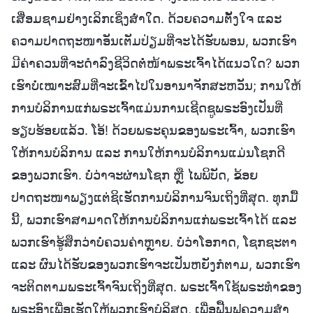
ເສື່ອມຊາມຢ່າງເລິກເຊິ່ງສໍ່າໃດ. ດ້ວຍຄວາມຕັ້ງໃຈ ແລະ
ຄວາມປາດຖະໜາອັນເຕັມປ່ຽມທີ່ຈະໄດ້ຮັບພອນ, ພວກເຮົາ
ມີຄ່າຄວນທີ່ຈະດໍາລົງຊີວິດຕໍ່ໜ້າພຣະເຈົ້າໄດ້ແນວໃດ? ພວກ
ເຮົາບໍ່ເໝາະສົມທີ່ຈະເຂົ້າໄປໃນອານາຈັກສະຫວັນ; ການໃຫ້
ການບໍລິການແກ່ພຣະເຈົ້າແມ່ນການເຊີດຊູພຣະອົງເປັນທີ່
ຮຽບຮ້ອຍແລ້ວ. ໂອ້! ດ້ວຍພຣະຄຸນຂອງພຣະເຈົ້າ, ພວກເຮົາ
ໃຫ້ການບໍລິການ ແລະ ການໃຫ້ການບໍລິການແມ່ນໂຊກດີ
ຂອງພວກເຮົາ. ບໍ່ວ່າຈະຜ່ານໂຊກ ຫຼື ໄພພິບັດ, ຂ້ອຍ
ປາດຖະໜາພຽງແຕ່ຊິເຮັດການບໍລິການຈົນເຖິງທີ່ສຸດ. ທຸກມື້
ນີ້, ພວກເຮົາສາມາດໃຫ້ການບໍລິການແກ່ພຣະເຈົ້າໄດ້ ແລະ
ພວກເຮົາຮູ້ສຶກວ່າບໍ່ຄວນຄ່າຫຼາຍ. ບໍ່ວ່າໂອກາດ, ໂຊກຊະຕາ
ແລະ ຜົນໄດ້ຮັບຂອງພວກເຮົາຈະເປັນຫຍັງກໍຕາມ, ພວກເຮົາ
ຈະຕິດຕາມພຣະເຈົ້າຈົນເຖິງທີ່ສຸດ. ພຣະເຈົ້າໃຊ້ພຣະທໍາຂອງ
ພຣະອົງເພື່ອເຮັດໃຫ້ພວກເຮົາບໍລິສຸດ, ເພື່ອຟື້ນຟູຄວາມສໍາ