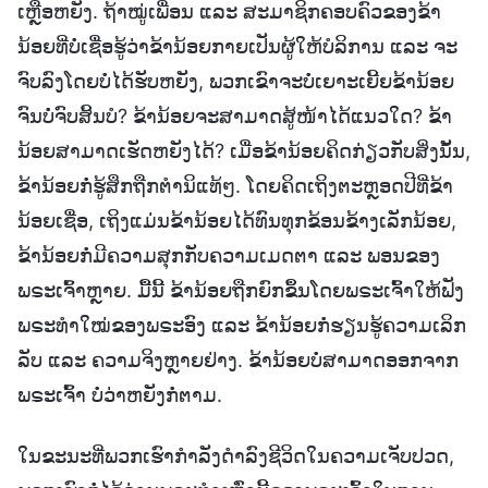
ເຫຼືອຫຍັງ. ຖ້າໝູ່ເພື່ອນ ແລະ ສະມາຊິກຄອບຄົວຂອງຂ້າ
ນ້ອຍທີ່ບໍ່ເຊື່ອຮູ້ວ່າຂ້ານ້ອຍກາຍເປັນຜູ້ໃຫ້ບໍລິການ ແລະ ຈະ
ຈົບລົງໂດຍບໍ່ໄດ້ຮັບຫຍັງ, ພວກເຂົາຈະບໍ່ເຍາະເຍີ້ຍຂ້ານ້ອຍ
ຈົນບໍ່ຈົບສິ້ນບໍ? ຂ້ານ້ອຍຈະສາມາດສູ້ໜ້າໄດ້ແນວໃດ? ຂ້າ
ນ້ອຍສາມາດເຮັດຫຍັງໄດ້? ເມື່ອຂ້ານ້ອຍຄິດກ່ຽວກັບສິ່ງນັ້ນ,
ຂ້ານ້ອຍກໍ່ຮູ້ສຶກຖືກຕຳນິແທ້ໆ. ໂດຍຄິດເຖິງຕະຫຼອດປີທີ່ຂ້າ
ນ້ອຍເຊື່ອ, ເຖິງແມ່ນຂ້ານ້ອຍໄດ້ທົນທຸກຂ້ອນຂ້າງເລັກນ້ອຍ,
ຂ້ານ້ອຍກໍ່ມີຄວາມສຸກກັບຄວາມເມດຕາ ແລະ ພອນຂອງ
ພຣະເຈົ້າຫຼາຍ. ມື້ນີ້ ຂ້ານ້ອຍຖືກຍົກຂຶ້ນໂດຍພຣະເຈົ້າໃຫ້ຟັງ
ພຣະທຳໃໝ່ຂອງພຣະອົງ ແລະ ຂ້ານ້ອຍກໍ່ຮຽນຮູ້ຄວາມເລິກ
ລັບ ແລະ ຄວາມຈິງຫຼາຍຢ່າງ. ຂ້ານ້ອຍບໍ່ສາມາດອອກຈາກ
ພຣະເຈົ້າ ບໍ່ວ່າຫຍັງກໍ່ຕາມ.
ໃນຂະນະທີ່ພວກເຮົາກຳລັງດຳລົງຊີວິດໃນຄວາມເຈັບປວດ,