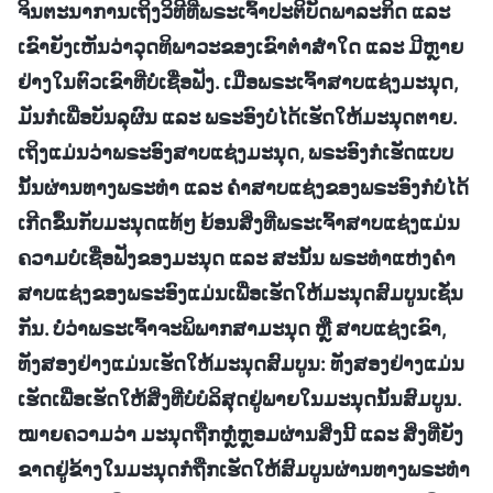
ຈິນຕະນາການເຖິງວິທີທີ່ພຣະເຈົ້າປະຕິບັດພາລະກິດ ແລະ
ເຂົາຍັງເຫັນວ່າວຸດທິພາວະຂອງເຂົາຕໍ່າສໍ່າໃດ ແລະ ມີຫຼາຍ
ຢ່າງໃນຕົວເຂົາທີ່ບໍ່ເຊື່ອຟັງ. ເມື່ອພຣະເຈົ້າສາບແຊ່ງມະນຸດ,
ມັນກໍເພື່ອບັນລຸຜົນ ແລະ ພຣະອົງບໍ່ໄດ້ເຮັດໃຫ້ມະນຸດຕາຍ.
ເຖິງແມ່ນວ່າພຣະອົງສາບແຊ່ງມະນຸດ, ພຣະອົງກໍເຮັດແບບ
ນັ້ນຜ່ານທາງພຣະທຳ ແລະ ຄຳສາບແຊ່ງຂອງພຣະອົງກໍບໍ່ໄດ້
ເກີດຂຶ້ນກັບມະນຸດແທ້ໆ ຍ້ອນສິ່ງທີ່ພຣະເຈົ້າສາບແຊ່ງແມ່ນ
ຄວາມບໍ່ເຊື່ອຟັງຂອງມະນຸດ ແລະ ສະນັ້ນ ພຣະທຳແຫ່ງຄຳ
ສາບແຊ່ງຂອງພຣະອົງແມ່ນເພື່ອເຮັດໃຫ້ມະນຸດສົມບູນເຊັ່ນ
ກັນ. ບໍ່ວ່າພຣະເຈົ້າຈະພິພາກສາມະນຸດ ຫຼື ສາບແຊ່ງເຂົາ,
ທັງສອງຢ່າງແມ່ນເຮັດໃຫ້ມະນຸດສົມບູນ: ທັງສອງຢ່າງແມ່ນ
ເຮັດເພື່ອເຮັດໃຫ້ສິ່ງທີ່ບໍ່ບໍລິສຸດຢູ່ພາຍໃນມະນຸດນັ້ນສົມບູນ.
ໝາຍຄວາມວ່າ ມະນຸດຖືກຫຼໍ່ຫຼອມຜ່ານສິ່ງນີ້ ແລະ ສິ່ງທີ່ຍັງ
ຂາດຢູ່ຂ້າງໃນມະນຸດກໍຖືກເຮັດໃຫ້ສົມບູນຜ່ານທາງພຣະທໍາ