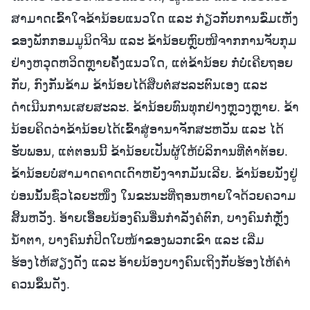
ສາມາດເຂົ້າໃຈຂ້ານ້ອຍແນວໃດ ແລະ ກ່ຽວກັບການຂົ່ມເຫັງ
ຂອງພັກກອມມູນິດຈີນ ແລະ ຂ້ານ້ອຍຫຼົບໜີຈາກການຈັບກຸມ
ຢ່າງຫວຸດຫວິດຫຼາຍຄັ້ງແນວໃດ, ແຕ່ຂ້ານ້ອຍ ກໍ່ບໍ່ເຄີຍຖອຍ
ກັບ, ກົງກັນຂ້າມ ຂ້ານ້ອຍໄດ້ສືບຕໍ່ສະລະຕົນເອງ ແລະ
ດຳເນີນການເສຍສະລະ. ຂ້ານ້ອຍທົນທຸກຢ່າງຫຼວງຫຼາຍ. ຂ້າ
ນ້ອຍຄິດວ່າຂ້ານ້ອຍໄດ້ເຂົ້າສູ່ອານາຈັກສະຫວັນ ແລະ ໄດ້
ຮັບພອນ, ແຕ່ຕອນນີ້ ຂ້ານ້ອຍເປັນຜູ້ໃຫ້ບໍລິການທີ່ຕໍ່າຕ້ອຍ.
ຂ້ານ້ອຍບໍ່ສາມາດຄາດເດົາຫຍັງຈາກມັນເລີຍ. ຂ້ານ້ອຍນັ່ງຢູ່
ບ່ອນນັ້ນຊົ່ວໄລຍະໜຶ່ງ ໃນຂະນະທີ່ຖອນຫາຍໃຈດ້ວຍຄວາມ
ສິ້ນຫວັງ. ອ້າຍເອື້ອຍນ້ອງຄົນອື່ນກຳລັງຄໍຕົກ, ບາງຄົນກໍ່ຫຼັ່ງ
ນໍ້າຕາ, ບາງຄົນກໍ່ປິດໃບໜ້າຂອງພວກເຂົາ ແລະ ເລີ່ມ
ຮ້ອງໄຫ້ສຽງດັງ ແລະ ອ້າຍນ້ອງບາງຄົນເຖິງກັບຮ້ອງໄຫ້ຄຳ່
ຄວນຂຶ້ນດັງ.