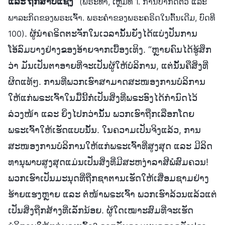
ແລະ ຖືກສາບແຊ່ງ
”
(ພຣະທຳ, ເຫຼັ້ມທີ 1. ການປາກົດຕົວ ແລະ
ພາລະກິດຂອງພຣະເຈົ້າ. ພຣະຄຳຂອງພຣະຄຣິດໃນຕົ້ນເດີມ, ບົດທີ
. ຜູ້ນໍາຄຣິດຕະຈັກໃນເວລານັ້ນຍັງໄດ້ແບ່ງປັນການ
100)
ໂອ້ລົມບາງຢ່າງຂອງອ້າຍຈາກເບື້ອງເທິງ. “ຫຼາຍຄົນໄດ້ຮູ້ສຶກ
ວ່າ ມັນເປັນຕາອາຍທີ່ຈະເປັນຜູ້ໃຫ້ບໍລິການ, ແຕ່ນັ້ນຄືສິ່ງທີ່
ຜິດແທ້ໆ. ການທີ່ພວກເຮົາສາມາດສະໜອງການບໍລິການ
ໃຫ້ແກ່ພຣະເຈົ້າໃນມື້ນີ້ກໍເປັນສິ່ງທີ່ພຣະອົງໄດ້ກຳນົດໄວ້
ລ່ວງໜ້າ ແລະ ຍິ່ງໄປກວ່ານັ້ນ ພວກເຮົາຖືກເລືອກໂດຍ
ພຣະເຈົ້າໃຫ້ເຮັດແບບນັ້ນ. ໃນຄວາມເປັນຈິງແລ້ວ, ການ
ສະໜອງການບໍລິການໃຫ້ແກ່ພຣະເຈົ້າທີ່ສູງສຸດ ແລະ ມີລິດ
ທານຸພາບສູງສຸດແມ່ນເປັນສິ່ງທີ່ມີສະຫງ່າລາສີພໍສົມຄວນ!
ພວກເຮົາເປັນມະນຸດທີ່ຖືກຊາຕານເຮັດໃຫ້ເສື່ອມຊາມຢ່າງ
ຮ້າຍແຮງຫຼາຍ ແລະ ຕໍ່ໜ້າພຣະເຈົ້າ ພວກເຮົາລ້ວນແລ້ວແຕ່
ເປັນສິ່ງຖືກສ້າງທີ່ເລັກນ້ອຍ. ຜູ້ໃດເໝາະສົມທີ່ຈະເຮັດ