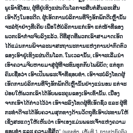
ພູເຂົາຊີໂອນ, ຜູ້ທີ່ຢູ່ເທິງແຜ່ນດິນໂລກຈະສືບຕໍ່ສັນລະເສີນ
ເຮົາດັ່ງໃນອະດີດ. ຜູ້ເຮັດການບໍລິການທີ່ຈົງຮັກພັກດີເຫຼົ່ານັ້ນ
ຈະລໍຖ້າຢ່າງທີ່ເຄີຍ ເພື່ອໃຫ້ບໍລິການແກ່ເຮົາ ແຕ່ໜ້າທີ່ຂອງ
ພວກເຂົາກໍຈະຈົບລົງແລ້ວ. ດີທີ່ສຸດທີ່ພວກເຂົາສາມາດເຮັດ
ໄດ້ແມ່ນການພິຈາລະນາສະຖານະການແຫ່ງການປາກົດຕົວ
ຂອງເຮົາຢູ່ເທິງແຜ່ນດິນໂລກ. ໃນເວລານັ້ນ, ເຮົາຈະເລີ່ມນໍາ
ເອົາຄວາມຈິບຫາຍມາສູ່ຜູ້ທີ່ຈະທົນທຸກກັບໄພພິບັດ; ແຕ່ທຸກ
ຄົນເຊື່ອວ່າ ເຮົາເປັນພຣະເຈົ້າທີ່ຊອບທໍາ. ເຮົາຈະບໍ່ລົງໂທດຜູ້
ເຮັດການບໍລິການທີ່ຈົງຮັກພັກດີເຫຼົ່ານັ້ນຢ່າງແນ່ນອນ ແຕ່ຈະ
ປ່ອຍໃຫ້ພວກເຂົາໄດ້ຮັບພຣະຄຸນຂອງເຮົາເທົ່ານັ້ນ. ເນື່ອງ
ຈາກເຮົາໄດ້ກ່າວໄວ້ວ່າ ເຮົາຈະລົງໂທດຜູ້ທີ່ເຮັດຊົ່ວ ແລະ ຜູ້ທີ່
ກະທໍາດີຈະໄດ້ຮັບຄວາມສຸກທາງດ້ານວັດຖຸທີ່ເຮົາປະທານໃຫ້
ເຊິ່ງສະແດງໃຫ້ເຫັນວ່າ ເຮົາເອງແມ່ນພຣະເຈົ້າແຫ່ງຄວາມ
ຊອບທໍາ ແລະ ຄວາມຊື່ສັດ
”
(ພຣະທຳ, ເຫຼັ້ມທີ 1. ການປາກົດຕົວ