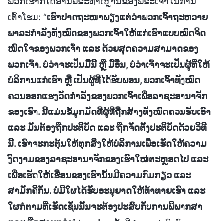
ພວກເຮົາກໍ່ໄດ້ອ່ານພຣະທຳເຫຼົ່ານີ້ຂອງພຣະເຈົ້າໃນການ
ເຕົ້າໂຮມ: “
ເຮົາປາດຖະໜາພຽງແຕ່ວ່າພວກເຈົ້າຖະຫວາຍ
ພາລະກຳລັງທັງໝົດຂອງພວກເຈົ້າໃຫ້ແກ່ເຮົາແບບໝົດຈິດ
ໝົດໃຈຂອງພວກເຈົ້າ ແລະ ດ້ວຍສຸດຄວາມສາມາດຂອງ
ພວກເຈົ້າ. ບໍ່ວ່າຈະເປັນມື້ນີ້ ຫຼື ມື້ອື່ນ, ບໍ່ວ່າເຈົ້າຈະເປັນຜູ້ທີ່ໃຫ້
ບໍລິການແກ່ເຮົາ ຫຼື ເປັນຜູ້ທີ່ໄດ້ຮັບພອນ, ພວກເຈົ້າທັງໝົດ
ຄວນອອກແຮງວັດກຳລັງຂອງພວກເຈົ້າເພື່ອລາຊະອານາຈັກ
ຂອງເຮົາ. ນີ້ແມ່ນຂໍ້ມູກມັດທີ່ຜູ້ທີ່ຖືກສ້າງທັງໝົດຄວນຮັບເອົາ
ແລະ ມັນຕ້ອງຖືກປະຕິບັດ ແລະ ຖືກຈັດຕັ້ງປະຕິບັດດ້ວຍວິທີ
ນີ້. ເຮົາຈະກະຕຸ້ນໃຫ້ທຸກສິ່ງໃຫ້ບໍລິການເພື່ອເຮັດໃຫ້ຄວາມ
ງົດງາມຂອງລາຊະອານາຈັກຂອງເຮົາໃໝ່ຕະຫຼອດໄປ ແລະ
ເພື່ອເຮັດໃຫ້ເຮືອນຂອງເຮົານັ້ນມີຄວາມກົມກຽວ ແລະ
ສາມັກຄີກັນ. ບໍ່ມີໃຜໄດ້ຮັບອະນຸຍາດໃຫ້ທ້າທາຍເຮົາ ແລະ
ໃຜກໍຕາມທີ່ເຮັດເຊັ່ນນັ້ນຈະຕ້ອງປະສົບກັບການພິພາກສາ