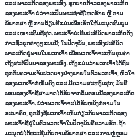
ແລະ ພາລະກິດຂອງພຣະອົງ. ທຸກບາດກ້າວຂອງພາລະກິດ
ຂອງພຣະເຈົ້າ ບໍ່ວ່າຈະເປັນພຣະທຳທີ່ໂຫດຮ້າຍ ຫຼື ການ
ພິພາກສາ ຫຼື ການຂ້ຽນຕີແມ່ນເພື່ອເຮັດໃຫ້ມະນຸດສົມບູນ
ແລະ ເໝາະສົມທີ່ສຸດ. ພຣະເຈົ້າບໍ່ເຄີຍປະຕິບັດພາລະກິດດັ່ງ
ກ່າວທົ່ວຍຸກຕ່າງໆແບບນີ້; ໃນປັດຈຸບັນ, ພຣະອົງປະຕິບັດ
ພາລະກິດຢູ່ພາຍໃນພວກເຈົ້າ ເພື່ອພວກເຈົ້າຈະເຫັນຄຸນຄ່າ
ເຖິງສະຕິປັນຍາຂອງພຣະອົງ. ເຖິງແມ່ນວ່າພວກເຈົ້າໄດ້ທົນ
ທຸກກັບຄວາມເຈັບປວດບາງຢ່າງພາຍໃນຕົວພວກເຈົ້າ, ຫົວໃຈ
ຂອງພວກເຈົ້າກໍໝັ້ນຄົງ ແລະ ມີຄວາມສະຫງົບສຸກ; ມັນຄື
ພອນຂອງເຈົ້າທີ່ສາມາດໄດ້ຮັບຈາກຂັ້ນຕອນນີ້ຂອງພາລະກິດ
ຂອງພຣະເຈົ້າ. ບໍ່ວ່າພວກເຈົ້າຈະໄດ້ຮັບຫຍັງກໍຕາມໃນ
ອະນາຄົດ, ທຸກສິ່ງທີ່ພວກເຈົ້າເຫັນກ່ຽວກັບພາລະກິດຂອງ
ພຣະເຈົ້າທີ່ຢູ່ໃນຕົວພວກເຈົ້າໃນປັດຈຸບັນຄືຄວາມຮັກ. ຖ້າ
ມະນຸດບໍ່ໄດ້ຜະເຊີນກັບການພິພາກສາ ແລະ ການຫຼໍ່ຫຼອມ