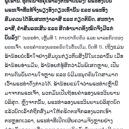
ພູເຂົານີ້. ທຸກຄົນຈະຄຸເຂົ່າລົງຕໍ່ໜ້າບັນລັງ! ພຣະອົງເປັນ
ພຣະເຈົ້າທີ່ແທ້ຈິງພຽງອົງດຽວເທົ່ານັ້ນ ແລະ ພຣະອົງ
ສົມຄວນໄດ້ຮັບສະຫງ່າລາສີ ແລະ ກຽດຕິຍົດ. ສະຫງ່າ
ລາສີ, ຄຳສັນລະເສີນ ແລະ ສິດອຳນາດທັງໝົດຈົ່ງມີແກ່
ບັນລັງ!
”
(ພຣະທຳ, ເຫຼັ້ມທີ 1. ການປາກົດຕົວ ແລະ ພາລະກິດຂອງ
. ເຖິງແມ່ນ
ພຣະເຈົ້າ. ພຣະຄຳຂອງພຣະຄຣິດໃນຕົ້ນເດີມ, ບົດທີ 1)
ຂ້ານ້ອຍບໍ່ເຂົ້າໃຈຢ່າງສົມບູນກ່ຽວກັບສິ່ງນີ້ໃນເວລານັ້ນ ເມື່ອ
ຂ້ານ້ອຍອ່ານມັນ, ຂ້ານ້ອຍກໍ່ຮູ້ສຶກວ່າມັນພິເສດຫຼາຍ, ເປັນ
ການດົນບັນດານໃຈຫຼາຍ ແລະ ບໍ່ມີມະນຸດຄົນໃດສາມາດ
ເວົ້າພຣະທຳດັ່ງກ່າວໄດ້. ຂ້ານ້ອຍແນ່ໃຈວ່າພຣະທຳເຫຼົ່ານີ້
ມາຈາກພຣະເຈົ້າ, ພວກມັນເປັນຖ້ອຍຄຳຂອງພຣະວິນຍານ
ບໍລິສຸດ. ຫຼັງຈາກນັ້ນ, ພຣະທຳຂອງພຣະວິນຍານບໍລິສຸດບົດ
ແລ້ວບົດເລົ່າກໍ່ຖືກສົ່ງມາໃຫ້ຄຣິດຕະຈັກຂອງພວກເຮົາ
ຕະຫຼອດເວລາ, ພຣະທຳທີ່ເປີດເຜີຍຄວາມຈິງຫຼາຍຢ່າງ