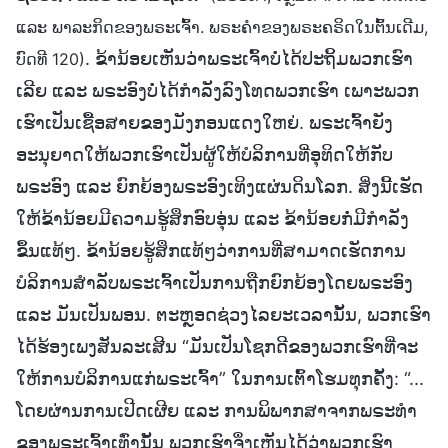
ແລະ ພາລະກິດຂອງພຣະເຈົ້າ. ພຣະຄຳຂອງພຣະຄຣິດໃນຕົ້ນເດີມ,
. ຂ້ານ້ອຍເຫັນວ່າພຣະເຈົ້າບໍ່ໄດ້ປະຖິ້ມພວກເຮົາ
ບົດທີ 120)
ເລີຍ ແລະ ພຣະອົງບໍ່ໄດ້ກຳລັງລົງໂທດພວກເຮົາ ເພາະພວກ
ເຮົາເປັນເຊື້ອສາຍຂອງມັງກອນແດງໃຫຍ່. ພຣະເຈົ້າຍັງ
ອະນຸຍາດໃຫ້ພວກເຮົາເປັນຜູ້ໃຫ້ບໍລິການທີ່ອຸທິດໃຫ້ກັບ
ພຣະອົງ ແລະ ຍົກຍ້ອງພຣະອົງເທິງແຜ່ນດິນໂລກ. ສິ່ງນີ້ເຮັດ
ໃຫ້ຂ້ານ້ອຍມີຄວາມຮູ້ສຶກອົບອຸ່ນ ແລະ ຂ້ານ້ອຍກໍ່ມີກຳລັງ
ຂຶ້ນແທ້ໆ. ຂ້ານ້ອຍຮູ້ສຶກແທ້ໆວ່າການທີ່ສາມາດເຮັດການ
ບໍລິການສຳລັບພຣະເຈົ້າເປັນການຖືກຍົກຍ້ອງໂດຍພຣະອົງ
ແລະ ມັນເປັນພອນ. ຕະຫຼອດຊ່ວງໄລຍະເວລານັ້ນ, ພວກເຮົາ
ໄດ້ຮ້ອງເພງສັນລະເສີນ “ມັນເປັນໂຊກດີຂອງພວກເຮົາທີ່ຈະ
ໃຫ້ການບໍລິການແກ່ພຣະເຈົ້າ” ໃນການເຕົ້າໂຮມທຸກຄັ້ງ: “...
ໂດຍຜ່ານການເປີດເຜີຍ ແລະ ການພິພາກສາຈາກພຣະທໍາ
ຂອງພຣະເຈົ້າເທົ່ານັ້ນ ພວກເຮົາຈຶ່ງເຫັນໄດ້ວ່າພວກເຮົາ