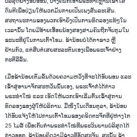
ບໍລິສຸດຢ່າງຮີບຮ້ອນ, ບາງຄົນກໍ່ເອົາພຣະທຳເຫຼົ່ານີ້ເຂົ້າໃສ່
ດົນຕີເພື່ອປ່ຽນໃຫ້ພວກມັນກາຍເປັນເພງສັນລະເສີນ.
ສະຖານະການຂອງພວກເຮົາຍັງເປັນການທົດລອງແທ້ໆໃນ
ເວລານັ້ນ ໂດຍມີອ້າຍເອື້ອຍນ້ອງສອງສາມຄົນຖືກຈັບກຸມໃນ
ຂະນະທີ່ຢູ່ໃນການເຕົ້າໂຮມ. ຂ້ານ້ອຍບໍ່ໄດ້ຕາຂາວ ຫຼື
ຢ້ານກົວ, ແຕ່ສືບຕໍ່ເສຍສະລະຕົນເອງເພື່ອພຣະເຈົ້າຢ່າງ
ກະຕືລືລົ້ນ.
ເມື່ອຂ້ານ້ອຍເຕັມລົ້ນດ້ວຍຄວາມຫວັງທີ່ຈະໄດ້ຮັບພອນ ແລະ
ເຂົ້າສູ່ອານາຈັກສະຫວັນນັ້ນເອງ, ພຣະເຈົ້າກໍ່ໄດ້ກ່າວ
ພຣະທຳໃໝ່ ແລະ ເຮັດໃຫ້ພວກເຮົາເລີ່ມຕົ້ນເຂົ້າສູ່ການ
ທົດລອງຂອງຜູ້ໃຫ້ບໍລິການ. ມື້ໜຶ່ງໃນເດືອນຕຸລາ, ຂ້ານ້ອຍ
ໄດ້ຮັບແຈ້ງໃຫ້ໄປການເຕົ້າໂຮມຂອງຄຣິດຕະຈັກທີ່ຢູ່ຫ່າງໄກ
25 ໄມລ໌ ເພື່ອເກັບກຳພຣະທຳໃໝ່ທີ່ພຣະວິນຍານບໍລິສຸດໄດ້
ກ່າວອອກ. ຂ້ານ້ອຍຄິດວ່າມີຂ່າວທີ່ອັດສະຈັນ, ສະນັ້ນ ຂ້າ