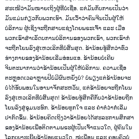
ສະເໝີວ່າມັນໝາຍເຖິງຜູ້ທີ່ບໍ່ເຊື່ອ. ແຕ່ມັນກັບກາຍເປັນວ່າ
ມັນແມ່ນກ່ຽວກັບພວກເຮົາ. ມັນເວົ້າວ່າຄົນຈີນເປັນຜູ້ໃຫ້
ບໍລິການ ຜູ້ເຊິ່ງຈະຖືກສາບແຊ່ງໂດຍພຣະເຈົ້າ ແລະ ເມື່ອ
ພວກເຂົາສຳເລັດບການບໍລິການຂອງພວກເຂົາ, ພວກເຂົາກໍ່
ຈະຖືກໂຍນລົງສູ່ເຫວເລິກທີ່ບໍ່ສິ້ນສຸດ. ຂ້ານ້ອຍຮູ້ສຶກວ່າທົ່ວ
ຮ່າງກາຍຂອງຂ້ານ້ອຍເລີ່ມອ່ອນແອ. ຂ້ານ້ອຍບໍ່ເຄີຍ
ຈິນຕະນາການວ່າຂ້ານ້ອຍເປັນຜູ້ໃຫ້ບໍລິການ. ຄວາມເຊື່ອ
ຕະຫຼອດເວລາຫຼາຍປີບໍ່ມີຜົນຫຍັງບໍ? ບໍ່ພຽງແຕ່ຂ້ານ້ອຍຈະ
ບໍ່ໄດ້ຮັບພອນໃນອານາຈັກສະຫວັນ, ແຕ່ຂ້ານ້ອຍຈະຖືກໂຍນ
ລົງສູ່ເຫວເລິກທີ່ບໍ່ສິ້ນສຸດ! ຂ້ານ້ອຍຮູ້ສຶກຄືກັບວ່າຂ້ານ້ອຍຖືກ
ໂຍນລົງສູ່ຂຸມນະຮົກ. ຂ້ານ້ອຍທຸກໃຈ ແລະ ຄຳຕໍ່ວ່າກໍ່ເລີ່ມ
ປາກົດຂຶ້ນ. ຂ້ານ້ອຍຄິດເຖິງວ່າຂ້ານ້ອຍໄດ້ສະລະການສຶກສາ
ຂອງຂ້ານ້ອຍເພື່ອຕິດຕາມພຣະຜູ້ເປັນເຈົ້າແນວໃດ, ຜູ້ຄົນໃນ
ໂລກເຍາະເຍີ້ຍຂ້ານ້ອຍແນວໃດ, ໝູ່ເພື່ອນ ແລະ ຄອບຄົວບໍ່