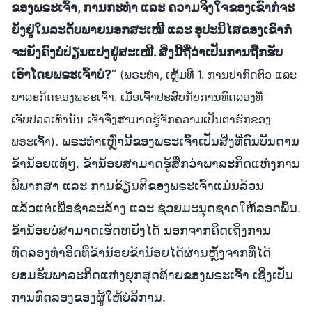
ຂອງພຣະເຈົ້າ, ການກະທຳ ແລະ ຄວາມຈິງໃຈຂອງເຂົາກໍຈະ
ຍັງຢູ່ໃນລະດັບພາຍນອກສະເໝີ ແລະ ອຸປະນິໄສຂອງເຂົາກໍ
ຈະຍັງຄົງບໍ່ປ່ຽນແປງຢູ່ສະເໝີ. ສິ່ງນີ້ຖືວ່າເປັນການຖືກຮັບ
ເອົາໂດຍພຣະເຈົ້າບໍ?
”
(ພຣະທຳ, ເຫຼັ້ມທີ 1. ການປາກົດຕົວ ແລະ
ພາລະກິດຂອງພຣະເຈົ້າ. ເມື່ອເຈົ້າປະສົບກັບການທົດລອງທີ່
ເຈັບປວດເທົ່ານັ້ນ ເຈົ້າຈຶ່ງສາມາດຮູ້ຈັກຄວາມເປັນຕາຮັກຂອງ
. ພຣະທຳເຫຼົ່ານີ້ຂອງພຣະເຈົ້າເປັນສິ່ງທີ່ດົນບັນດານ
ພຣະເຈົ້າ)
ຂ້ານ້ອຍແທ້ໆ. ຂ້ານ້ອຍສາມາດຮູ້ສຶກວ່າພາລະກິດແຫ່ງການ
ພິພາກສາ ແລະ ການຂ້ຽນຕີຂອງພຣະເຈົ້າແມ່ນລ້ວນ
ແລ້ວແຕ່ເພື່ອຊຳລະລ້າງ ແລະ ຊ່ວຍມະນຸດຊາດໃຫ້ລອດພົ້ນ.
ຂ້ານ້ອຍບໍ່ສາມາດເຮັດຫຍັງໄດ້ ນອກຈາກຄິດເຖິງການ
ທົດລອງທຳອິດທີ່ຂ້ານ້ອຍຂ້ານ້ອຍໄດ້ຜ່ານຫຼັງຈາກທີ່ໄດ້
ຍອມຮັບພາລະກິດແຫ່ງຍຸກສຸດທ້າຍຂອງພຣະເຈົ້າ ເຊິ່ງເປັນ
ການທົດລອງຂອງຜູ້ໃຫ້ບໍລິການ.