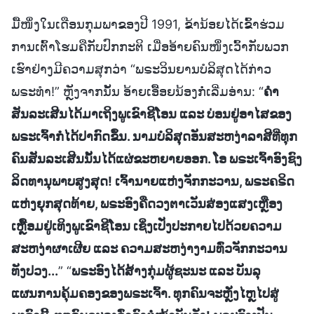
ມື້ໜຶ່ງໃນເດືອນກຸມພາຂອງປີ 1991, ຂ້ານ້ອຍໄດ້ເຂົ້າຮ່ວມ
ການເຕົ້າໂຮມຄືກັບປົກກະຕິ ເມື່ອອ້າຍຄົນໜຶ່ງເວົ້າກັບພວກ
ເຮົາຢ່າງມີຄວາມສຸກວ່າ “ພຣະວິນຍານບໍລິສຸດໄດ້ກ່າວ
ພຣະທຳ!” ຫຼັງຈາກນັ້ນ ອ້າຍເອື້ອຍນ້ອງກໍ່ເລີ່ມອ່ານ: “
ຄຳ
ສັນລະເສີນໄດ້ມາເຖິງພູເຂົາຊີໂອນ ແລະ ບ່ອນຢູ່ອາໄສຂອງ
ພຣະເຈົ້າກໍໄດ້ປາກົດຂຶ້ນ. ນາມບໍລິສຸດອັນສະຫງ່າລາສີທີ່ທຸກ
ຄົນສັນລະເສີນນັ້ນໄດ້ແຜ່ຂະຫຍາຍອອກ. ໂອ ພຣະເຈົ້າອົງຊົງ
ລິດທານຸພາບສູງສຸດ! ເຈົ້ານາຍແຫ່ງຈັກກະວານ, ພຣະຄຣິດ
ແຫ່ງຍຸກສຸດທ້າຍ, ພຣະອົງຄືດວງຕາເວັນສ່ອງແສງເຫຼືອງ
ເຫຼື້ອມຢູ່ເທິງພູເຂົາຊີໂອນ ເຊິ່ງເປັ່ງປະກາຍໄປດ້ວຍຄວາມ
ສະຫງ່າຜາເຜີຍ ແລະ ຄວາມສະຫງ່າງາມທົ່ວຈັກກະວານ
ທັງປວງ...
” “
ພຣະອົງໄດ້ສ້າງກຸ່ມຜູ້ຊະນະ ແລະ ບັນລຸ
ແຜນການຄຸ້ມຄອງຂອງພຣະເຈົ້າ. ທຸກຄົນຈະຫຼັ່ງໄຫຼໄປສູ່