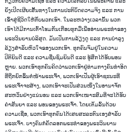
ກ່ຽວກັບຄວາມເຊື່ອ ແລະ ຄວາມເລິກລັບໃນພຣະຄຳພີ ແລະ
ຍັງເປີດເຜີຍເສັ້ນທາງໃນການປະຕິບັດຄວາມຈິງ ແລະ ການ
ເຂົ້າສູ່ຊີວິດໃຫ້ກັບພວກເຮົາ. ໃນລະຫວ່າງເວລານັ້ນ ພວກ
ເຮົາໄດ້ມີການເຕົ້າໂຮມກັນເກືອບທຸກມື້ເພື່ອອ່ານພຣະທຳຂອງ
ພຣະວິນຍານບໍລິສຸດ. ມັນເປັນການລ້ຽງດູ ແລະ ການບຳລຸງ
ລ້ຽງສຳລັບຫົວໃຈຂອງພວກເຮົາ. ທຸກຄົນຈົມຢູ່ໃນຄວາມ
ປິຕິຍິນດີ ແລະ ຄວາມຊື່ນຊົມຍິນດີ ແລະ ຮູ້ສຶກໄດ້ຮັບພອນ
ຫຼາຍ. ພວກເຮົາທຸກຄົນຄິດວ່າພວກເຮົາຢູ່ທ່າມກາງຄົນທຳອິດ
ທີ່ຖືກຍົກຂຶ້ນຕໍ່ໜ້າພຣະເຈົ້າ, ພວກເຮົາເປັນຜູ້ເອົາຊະນະທີ່
ພຣະເຈົ້າຈະສ້າງ, ພວກເຮົາຈະເປັນສ່ວນໜຶ່ງໃນອານາຈັກ
ສະຫວັນຢ່າງແນ່ນອນ ແລະ ພວກເຮົາເໝາະສົມທີ່ຈະໄດ້ຮັບ
ຄຳສັນຍາ ແລະ ພອນຂອງພຣະເຈົ້າ. ໂດຍເຕັມລົ້ນດ້ວຍ
ຄວາມເຊື່ອ, ພວກເຮົາທຸກຄົນໄດ້ເສຍສະລະຕົນເອງສຳລັບ
ພຣະເຈົ້າ. ບາງຄົນກໍ່ຄັດລອກພຣະທຳຂອງພຣະວິນຍານ