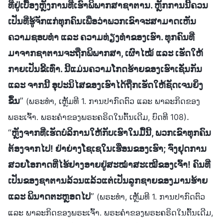
ທີ່ຢູ່ເບື້ອງຫຼັງການທີ່ເຮົາພິພາກສາຊາຕານ. ຫຼັກການນີ້ຄວນ
ເປັນທີ່ຮູ້ຈັກແກ່ທຸກຄົນເພື່ອວ່າພວກເຂົາຈະສາມາດເຫັນ
ຄວາມຊອບທຳ ແລະ ຄວາມທ່ຽງທຳຂອງເຮົາ. ທຸກຄົນທີ່
ມາຈາກຊາຕານຈະຖືກພິພາກສາ, ເຜົາໄໝ້ ແລະ ເຮັດໃຫ້
ກາຍເປັນຂີ້ເທົ່າ. ນີ້ແມ່ນຄວາມໂກດຮ້າຍຂອງເຮົາເຊັ່ນກັນ
ແລະ ຈາກນີ້ ອຸປະນິໄສຂອງເຮົາໄດ້ຖືກເຮັດໃຫ້ຊັດເຈນຍິ່ງ
ຂຶ້ນ
”
(ພຣະທຳ, ເຫຼັ້ມທີ 1. ການປາກົດຕົວ ແລະ ພາລະກິດຂອງ
.
ພຣະເຈົ້າ. ພຣະຄຳຂອງພຣະຄຣິດໃນຕົ້ນເດີມ, ບົດທີ 108)
“
ຫຼັງຈາກທີ່ເຮັດບໍລິການໃຫ້ກັບເຮົາໃນມື້ນີ້, ພວກເຂົາທຸກຄົນ
ຕ້ອງຈາກໄປ! ຢ່າຍ່າງໂຊເຊໃນເຮືອນຂອງເຮົາ; ຈົ່ງຢຸດການ
ສວຍໂອກາດທີ່ໄຮ້ຢາງອາຍຢູ່ສະໝໍ່າສະເໝີຂອງເຈົ້າ! ຄົນທີ່
ເປັນຂອງຊາຕານລ້ວນແລ້ວແຕ່ເປັນລູກຊາຍຂອງມານຮ້າຍ
ແລະ ພິນາດຕະຫຼອດໄປ
”
(ພຣະທຳ, ເຫຼັ້ມທີ 1. ການປາກົດຕົວ
ແລະ ພາລະກິດຂອງພຣະເຈົ້າ. ພຣະຄຳຂອງພຣະຄຣິດໃນຕົ້ນເດີມ,