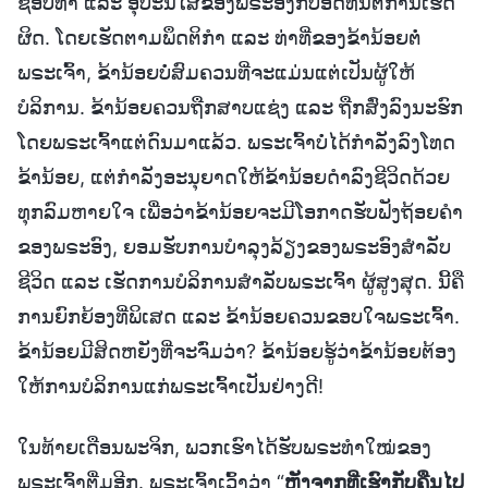
ຊອບທຳ ແລະ ອຸປະນິໄສຂອງພຣະອົງກໍ່ບໍ່ອົດທົນຕໍ່ການເຮັດ
ຜິດ. ໂດຍເຮັດຕາມພຶດຕິກຳ ແລະ ທ່າທີ່ຂອງຂ້ານ້ອຍຕໍ່
ພຣະເຈົ້າ, ຂ້ານ້ອຍບໍ່ສົມຄວນທີ່ຈະແມ່ນແຕ່ເປັນຜູ້ໃຫ້
ບໍລິການ. ຂ້ານ້ອຍຄວນຖືກສາບແຊ່ງ ແລະ ຖືກສົ່ງລົງນະຮົກ
ໂດຍພຣະເຈົ້າແຕ່ດົນມາແລ້ວ. ພຣະເຈົ້າບໍ່ໄດ້ກຳລັງລົງໂທດ
ຂ້ານ້ອຍ, ແຕ່ກຳລັງອະນຸຍາດໃຫ້ຂ້ານ້ອຍດຳລົງຊີວິດດ້ວຍ
ທຸກລົມຫາຍໃຈ ເພື່ອວ່າຂ້ານ້ອຍຈະມີໂອກາດຮັບຟັງຖ້ອຍຄຳ
ຂອງພຣະອົງ, ຍອມຮັບການບຳລຸງລ້ຽງຂອງພຣະອົງສຳລັບ
ຊີວິດ ແລະ ເຮັດການບໍລິການສຳລັບພຣະເຈົ້າ ຜູ້ສູງສຸດ. ນີ້ຄື
ການຍົກຍ້ອງທີ່ພິເສດ ແລະ ຂ້ານ້ອຍຄວນຂອບໃຈພຣະເຈົ້າ.
ຂ້ານ້ອຍມີສິດຫຍັງທີ່ຈະຈົ່ມວ່າ? ຂ້ານ້ອຍຮູ້ວ່າຂ້ານ້ອຍຕ້ອງ
ໃຫ້ການບໍລິການແກ່ພຣະເຈົ້າເປັນຢ່າງດີ!
ໃນທ້າຍເດືອນພະຈິກ, ພວກເຮົາໄດ້ຮັບພຣະທຳໃໝ່ຂອງ
ພຣະເຈົ້າຕື່ມອີກ. ພຣະເຈົ້າເວົ້າວ່າ “
ຫຼັງຈາກທີ່ເຮົາກັບຄືນໄປ