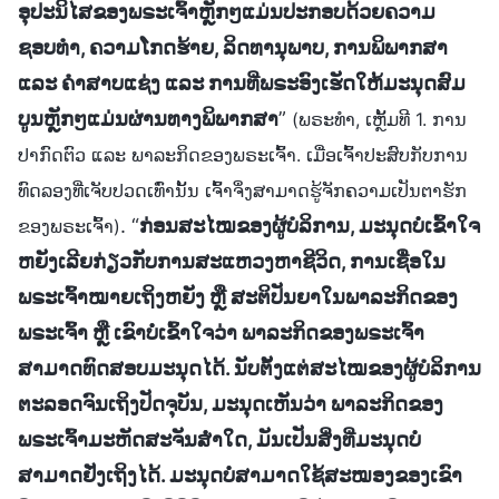
ອຸປະນິໄສຂອງພຣະເຈົ້າຫຼັກໆແມ່ນປະກອບດ້ວຍຄວາມ
ຊອບທຳ, ຄວາມໂກດຮ້າຍ, ລິດທານຸພາບ, ການພິພາກສາ
ແລະ ຄຳສາບແຊ່ງ ແລະ ການທີ່ພຣະອົງເຮັດໃຫ້ມະນຸດສົມ
ບູນຫຼັກໆແມ່ນຜ່ານທາງພິພາກສາ
”
(ພຣະທຳ, ເຫຼັ້ມທີ 1. ການ
ປາກົດຕົວ ແລະ ພາລະກິດຂອງພຣະເຈົ້າ. ເມື່ອເຈົ້າປະສົບກັບການ
ທົດລອງທີ່ເຈັບປວດເທົ່ານັ້ນ ເຈົ້າຈຶ່ງສາມາດຮູ້ຈັກຄວາມເປັນຕາຮັກ
. “
ກ່ອນສະໄໝຂອງຜູ້ບໍລິການ, ມະນຸດບໍ່ເຂົ້າໃຈ
ຂອງພຣະເຈົ້າ)
ຫຍັງເລີຍກ່ຽວກັບການສະແຫວງຫາຊີວິດ, ການເຊື່ອໃນ
ພຣະເຈົ້າໝາຍເຖິງຫຍັງ ຫຼື ສະຕິປັນຍາໃນພາລະກິດຂອງ
ພຣະເຈົ້າ ຫຼື ເຂົາບໍ່ເຂົ້າໃຈວ່າ ພາລະກິດຂອງພຣະເຈົ້າ
ສາມາດທົດສອບມະນຸດໄດ້. ນັບຕັ້ງແຕ່ສະໄໝຂອງຜູ້ບໍລິການ
ຕະລອດຈົນເຖິງປັດຈຸບັນ, ມະນຸດເຫັນວ່າ ພາລະກິດຂອງ
ພຣະເຈົ້າມະຫັດສະຈັນສໍ່າໃດ, ມັນເປັນສິ່ງທີ່ມະນຸດບໍ່
ສາມາດຢັ່ງເຖິງໄດ້. ມະນຸດບໍ່ສາມາດໃຊ້ສະໝອງຂອງເຂົາ