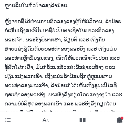
ຫຼາຍຂຶ້ນໃນຫົວໃຈຂອງຂ້ານ້ອຍ.
ຫຼັງຈາກທີ່ໄດ້ຜ່ານການທົດລອງຂອງຜູ້ໃຫ້ບໍລິການ, ຂ້ານ້ອຍ
ກໍ່ເຫັນເຖິງສະຕິປັນຍາທີ່ບໍ່ເປັນຕາເຊື່ອໃນພາລະກິດຂອງ
ພຣະເຈົ້າ. ພຣະອົງພິພາກສາ, ຂ້ຽນຕີ ແລະ ເຖິງກັບ
ສາບແຊ່ງຜູ້ຄົນດ້ວຍພຣະທຳຂອງພຣະອົງ ແລະ ເຖິງແມ່ນ
ພຣະທຳເຫຼົ່ານັ້ນຮຸນແຮງ, ເຮັດໃຫ້ພວກເຮົາເຈັບປວດ ແລະ
ຮູ້ສຶກໂສກເສົ້າ, ມັນກໍ່ລ້ວນແລ້ວແຕ່ເພື່ອຊໍາລະລ້າງ ແລະ
ປ່ຽນແປງພວກເຮົາ. ເຖິງແມ່ນຂ້ານ້ອຍຖືກຫຼໍ່ຫຼອມຜ່ານ
ພຣະທຳຂອງພຣະເຈົ້າ, ຂ້ານ້ອຍກໍ່ໄດ້ເຫັນເຖິງອຸປະນິໄສທີ່
ຊອບທຳຂອງພຣະອົງ. ພຣະອົງລັງກຽດໂດຍແຮງຈູງໃຈ ແລະ
ຄວາມບໍ່ບໍລິສຸດຂອງພວກເຮົາ ແລະ ພຣະອົງລັງກຽດໂດຍ
ຄວາມເຊື່ອທີ່ຖືກກະຕຸ້ນໂດຍພອນ. ຫຼັງຈາກປະສົບການນີ້,
ທັດສະນະຂອງຂ້ານ້ອຍກ່ຽວກັບຄວາມເຊື່ອກໍ່ປ່ຽນແປງໄປ