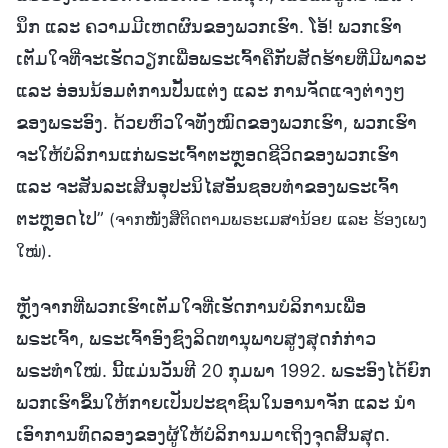
ນຶກ ແລະ ຄວາມມີເຫດຜົນຂອງພວກເຮົາ. ໂອ້! ພວກເຮົາ
ເຕັມໃຈທີ່ຈະເຮັດວຽກເພື່ອພຣະເຈົ້າຄືກັບສັດຮ້າຍທີ່ມີພາລະ
ແລະ ອ່ອນນ້ອມຕໍ່ການປັ້ນແຕ່ງ ແລະ ການຈັດແຈງຕ່າງໆ
ຂອງພຣະອົງ. ດ້ວຍຫົວໃຈທັງໝົດຂອງພວກເຮົາ, ພວກເຮົາ
ຈະໃຫ້ບໍລິການແກ່ພຣະເຈົ້າຕະຫຼອດຊີວິດຂອງພວກເຮົາ
ແລະ ຈະສັນລະເສີນອຸປະນິໄສອັນຊອບທໍາຂອງພຣະເຈົ້າ
ຕະຫຼອດໄປ”
(ຈາກໜັງສືຕິດຕາມພຣະເມສານ້ອຍ ແລະ ຮ້ອງເພງ
.
ໃໝ່)
ຫຼັງຈາກທີ່ພວກເຮົາເຕັມໃຈທີ່ເຮັດການບໍລິການເພື່ອ
ພຣະເຈົ້າ, ພຣະເຈົ້າອົງຊົງລິດທານຸພາບສູງສຸດກໍ່ກ່າວ
ພຣະທຳໃໝ່. ນີ້ແມ່ນວັນທີ 20 ກຸມພາ 1992. ພຣະອົງໄດ້ຍົກ
ພວກເຮົາຂຶ້ນໃຫ້ກາຍເປັນປະຊາຊົນໃນອານາຈັກ ແລະ ນໍາ
ເອົາການທົດລອງຂອງຜູ້ໃຫ້ບໍລິການມາເຖິງຈຸດສິ້ນສຸດ.