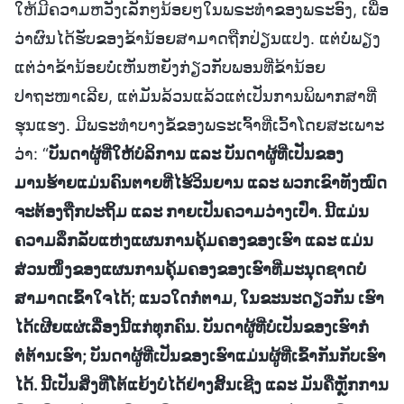
ໃຫ້ມີຄວາມຫວັງເລັກໆນ້ອຍໆໃນພຣະທຳຂອງພຣະອົງ, ເພື່ອ
ວ່າຜົນໄດ້ຮັບຂອງຂ້ານ້ອຍສາມາດຖືກປ່ຽນແປງ. ແຕ່ບໍ່ພຽງ
ແຕ່ວ່າຂ້ານ້ອຍບໍ່ເຫັນຫຍັງກ່ຽວກັບພອນທີ່ຂ້ານ້ອຍ
ປາຖະໜາເລີຍ, ແຕ່ມັນລ້ວນແລ້ວແຕ່ເປັນການພິພາກສາທີ່
ຮຸນແຮງ. ມີພຣະທຳບາງຂໍ້ຂອງພຣະເຈົ້າທີ່ເວົ້າໂດຍສະເພາະ
ວ່າ: “
ບັນດາຜູ້ທີ່ໃຫ້ບໍລິການ ແລະ ບັນດາຜູ້ທີ່ເປັນຂອງ
ມານຮ້າຍແມ່ນຄົນຕາຍທີ່ໄຮ້ວິນຍານ ແລະ ພວກເຂົາທັງໝົດ
ຈະຕ້ອງຖືກປະຖິ້ມ ແລະ ກາຍເປັນຄວາມວ່າງເປົ່າ. ນີ້ແມ່ນ
ຄວາມລຶກລັບແຫ່ງແຜນການຄຸ້ມຄອງຂອງເຮົາ ແລະ ແມ່ນ
ສ່ວນໜຶ່ງຂອງແຜນການຄຸ້ມຄອງຂອງເຮົາທີ່ມະນຸດຊາດບໍ່
ສາມາດເຂົ້າໃຈໄດ້; ແນວໃດກໍຕາມ, ໃນຂະນະດຽວກັນ ເຮົາ
ໄດ້ເຜີຍແຜ່ເລື່ອງນີ້ແກ່ທຸກຄົນ. ບັນດາຜູ້ທີ່ບໍ່ເປັນຂອງເຮົາກໍ
ຕໍ່ຕ້ານເຮົາ; ບັນດາຜູ້ທີ່ເປັນຂອງເຮົາແມ່ນຜູ້ທີ່ເຂົ້າກັນກັບເຮົາ
ໄດ້. ນີ້ເປັນສິ່ງທີ່ໂຕ້ແຍ້ງບໍ່ໄດ້ຢ່າງສິ້ນເຊີງ ແລະ ມັນຄືຫຼັກການ