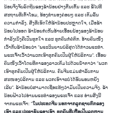
ນ້ອຍຈຶ່ງຈັບລົດຖີບຂອງຂ້ານ້ອຍຢ່າງຕື່ນເຕັ້ນ ແລະ ຂີ່ໄປທີ່
ສະຖານທີ່ເຕົ້າໂຮມ, ຮ້ອງທຳນອງຄ່ອຍໆ ແລະ ເຕັມລົ້ນ
ຄວາມກຳລັງ. ສິ່ງທີ່ເຮັດໃຫ້ຂ້ານ້ອຍປະຫຼາດໃຈ, ເມື່ອຂ້າ
ນ້ອຍໄປຮອດ ຂ້ານ້ອຍກໍ່ເຫັນອ້າຍເອື້ອຍນ້ອງຂອງຂ້ານ້ອຍ
ກຳລັງເບິ່ງຄືເປັນທຸກໃຈ ແລະ ທຸກຄົນກໍ່ຄໍຕົກ. ອ້າຍຄົນໜຶ່ງ
ເວົ້າກັບຂ້ານ້ອຍວ່າ “ພຣະວິນຍານບໍລິສຸດໄດ້ກ່າວພຣະທຳ.
ພຣະເຈົ້າເວົ້າວ່າພວກເຮົາທຸກຄົນເປັນຜູ້ໃຫ້ບໍລິການ”. ເອື້ອຍ
ຄົນໜຶ່ງເວົ້າໂດຍທີ່ຕາຂອງລາວເຕັມໄປດ້ວຍນໍ້າຕາວ່າ “ພວກ
ເຮົາທຸກຄົນເປັນຜູ້ໃຫ້ບໍລິການ. ຄົນຈີນແມ່ນສຳລັບການ
ສະໜອງບໍລິການ ແລະ ພວກເຮົາຈະບໍ່ໄດ້ຮັບພອນຫຍັງ
ເລີຍ”. ຂ້ານ້ອຍບໍ່ສາມາດເຊື່ອແທ້ໆວ່າມັນເປັນຄວາມຈິງ. ຂ້າ
ນ້ອຍຟ້າວໄປອ່ານພຣະທຳຂອງພຣະເຈົ້າ ແລະ ອ່ານສິ່ງນີ້
ຈາກພຣະເຈົ້າ: “
ໃນປະເທດຈີນ ນອກຈາກລູກຊາຍກົກຂອງ
ເຮົາ ແລະ ປະຊາຊົນຂອງເຮົາ, ທຸກຄົນທີ່ເຫຼືອເປັນລູກຫຼານ