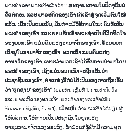
ພຣະທຳຂອງພຣະເຈົ້າເວົ້າວ່າ: “
ສະຖານະການໃນປັດຈຸບັນບໍ່
ຄືແຕ່ກອນ ແລະ ພາລະກິດຂອງເຮົາໄດ້ເຂົ້າສູ່ຈຸດເລີ່ມຕົ້ນໃໝ່
ແລ້ວ. ເມື່ອເປັນແບບນັ້ນ, ມັນກໍຈະມີວິທີການໃໝ່: ຄົນທີ່ເຫັນ
ພຣະທຳຂອງເຮົາ ແລະ ຍອມຮັບເອົາພຣະທຳເປັນຊີວິດຈິດໃຈ
ຂອງພວກເຂົາ ແມ່ນຄົນແຫ່ງອານາຈັກຂອງເຮົາ. ຍ້ອນພວກ
ເຂົາຢູ່ໃນອານາຈັກຂອງເຮົາ, ພວກເຂົາແມ່ນຄົນແຫ່ງ
ອານາຈັກຂອງເຮົາ. ເພາະວ່າພວກເຂົາໄດ້ຮັບການນໍາພາໂດຍ
ພຣະທຳຂອງເຮົາ, ເຖິງແມ່ນພວກເຂົາຈະຖືກເອີ້ນວ່າ
ປະຊາຊົນຂອງເຮົາ, ຕໍາແໜ່ງນີ້ກໍບໍ່ໄດ້ເປັນຮອງການຖືກເອີ້ນ
ວ່າ ‘ບຸດຊາຍ’ ຂອງເຮົາ
”
(ພຣະທຳ, ເຫຼັ້ມທີ 1. ການປາກົດຕົວ
ແລະ ພາລະກິດຂອງພຣະເຈົ້າ. ພຣະທຳຂອງພຣະເຈົ້າຕໍ່ກັບ
. ເມື່ອເຫັນວ່າພຣະເຈົ້າໄດ້ປ່ຽນຜູ້
ຈັກກະວານທັງໝົດ, ບົດທີ 1)
ໃຫ້ບໍລິການໃຫ້ກາຍເປັນປະຊາຊົນໃນຍຸກແຫ່ງ
ລາຊະອານາຈັກຂອງພຣະອົງ, ຂ້ານ້ອຍກໍ່ຮູ້ສຶກມີຄວາມສຸກ