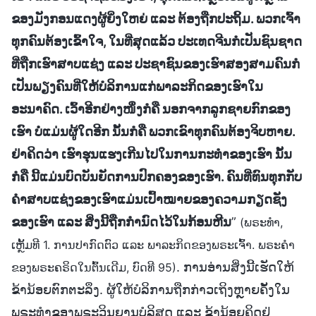
ຂອງມັງກອນແດງຜູ້ຍິ່ງໃຫຍ່ ແລະ ຕ້ອງຖືກປະຖິ້ມ. ພວກເຈົ້າ
ທຸກຄົນຕ້ອງເຂົ້າໃຈ, ໃນທີ່ສຸດແລ້ວ ປະເທດຈີນກໍເປັນຊົນຊາດ
ທີ່ຖືກເຮົາສາບແຊ່ງ ແລະ ປະຊາຊົນຂອງເຮົາສອງສາມຄົນກໍ
ເປັນພຽງຄົນທີ່ໃຫ້ບໍລິການແກ່ພາລະກິດຂອງເຮົາໃນ
ອະນາຄົດ. ເວົ້າອີກຢ່າງໜຶ່ງກໍຄື ນອກຈາກລູກຊາຍກົກຂອງ
ເຮົາ ບໍ່ແມ່ນຜູ້ໃດອີກ ນັ້ນກໍຄື ພວກເຂົາທຸກຄົນຕ້ອງຈິບຫາຍ.
ຢ່າຄິດວ່າ ເຮົາຮຸນແຮງເກີນໄປໃນການກະທຳຂອງເຮົາ ນັ້ນ
ກໍຄື ນີ້ແມ່ນບົດບັນຍັດການປົກຄອງຂອງເຮົາ. ຄົນທີ່ທົນທຸກກັບ
ຄຳສາບແຊ່ງຂອງເຮົາແມ່ນເປົ້າໝາຍຂອງຄວາມກຽດຊັງ
ຂອງເຮົາ ແລະ ສິ່ງນີ້ຖືກກຳນົດໄວ້ໃນກ້ອນຫີນ
”
(ພຣະທຳ,
ເຫຼັ້ມທີ 1. ການປາກົດຕົວ ແລະ ພາລະກິດຂອງພຣະເຈົ້າ. ພຣະຄຳ
. ການອ່ານສິ່ງນີ້ເຮັດໃຫ້
ຂອງພຣະຄຣິດໃນຕົ້ນເດີມ, ບົດທີ 95)
ຂ້ານ້ອຍຕົກຕະລຶງ. ຜູ້ໃຫ້ບໍລິການຖືກກ່າວເຖິງຫຼາຍຄັ້ງໃນ
ພຣະທຳຂອງພຣະວິນຍານບໍລິສຸດ ແລະ ຂ້ານ້ອຍຄິດຢູ່