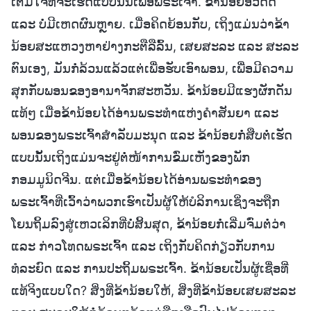
ເຕັມໃຈທີ່ຈະເຮັດແບບນັ້ນເພື່ອພຣະເຈົ້າ. ຂ້ານ້ອຍອວດດີ
ແລະ ບໍ່ມີເຫດຜົນຫຼາຍ. ເມື່ອຄິດຍ້ອນກັບ, ເຖິງແມ່ນວ່າຂ້າ
ນ້ອຍສະແຫວງຫາຢ່າງກະຕືລືລົ້ນ, ເສຍສະລະ ແລະ ສະລະ
ຕົນເອງ, ມັນກໍ່ລ້ວນແລ້ວແຕ່ເພື່ອຮັບເອົາພອນ, ເພື່ອມີຄວາມ
ສຸກກັບພອນຂອງອານາຈັກສະຫວັນ. ຂ້ານ້ອຍມີແຮງຜັກດັນ
ແທ້ໆ ເມື່ອຂ້ານ້ອຍໄດ້ອ່ານພຣະທຳແຫ່ງຄຳສັນຍາ ແລະ
ພອນຂອງພຣະເຈົ້າສຳລັບມະນຸດ ແລະ ຂ້ານ້ອຍກໍ່ສືບຕໍ່ເຮັດ
ແບບນັ້ນເຖິງແມ່ນຈະຢູ່ຕໍ່ໜ້າການຂົ່ມເຫັງຂອງພັກ
ກອມມູນິດຈີນ. ແຕ່ເມື່ອຂ້ານ້ອຍໄດ້ອ່ານພຣະທຳຂອງ
ພຣະເຈົ້າທີ່ເວົ້າວ່າພວກເຮົາເປັນຜູ້ໃຫ້ບໍລິການເຊິ່ງຈະຖືກ
ໂຍນຖິ້ມລົງສູ່ເຫວເລິກທີ່ບໍ່ສິ້ນສຸດ, ຂ້ານ້ອຍກໍ່ເລີ່ມຈົ່ມຕໍ່ວ່າ
ແລະ ກ່າວໂທດພຣະເຈົ້າ ແລະ ເຖິງກັບຄິດກ່ຽວກັບການ
ທໍລະຍົດ ແລະ ການປະຖິ້ມພຣະເຈົ້າ. ຂ້ານ້ອຍເປັນຜູ້ເຊື່ອທີ່
ແທ້ຈິງແບບໃດ? ສິ່ງທີ່ຂ້ານ້ອຍໃຫ້, ສິ່ງທີ່ຂ້ານ້ອຍເສຍສະລະ