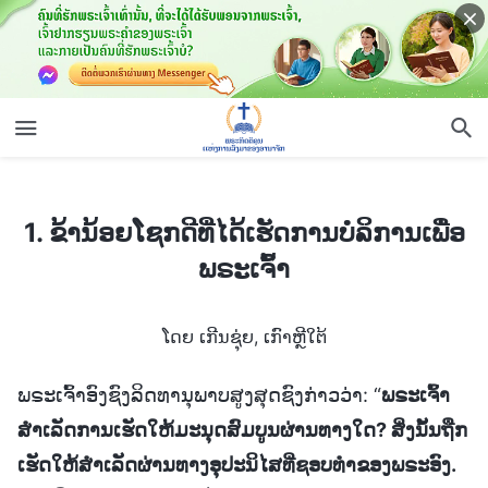
1. ຂ້ານ້ອຍໂຊກດີທີ່ໄດ້ເຮັດການບໍລິການເພື່ອພຣະເຈົ້າ
1. ຂ້ານ້ອຍໂຊກດີທີ່ໄດ້ເຮັດການບໍລິການເພື່ອ
ພຣະເຈົ້າ
ໂດຍ ເກີນຊຸ່ຍ, ເກົາຫຼີໃຕ້
ພຣະເຈົ້າອົງຊົງລິດທານຸພາບສູງສຸດຊົງກ່າວວ່າ: “
ພຣະເຈົ້າ
ສໍາເລັດການເຮັດໃຫ້ມະນຸດສົມບູນຜ່ານທາງໃດ? ສິ່ງນັ້ນຖືກ
ເຮັດໃຫ້ສໍາເລັດຜ່ານທາງອຸປະນິໄສທີ່ຊອບທຳຂອງພຣະອົງ.