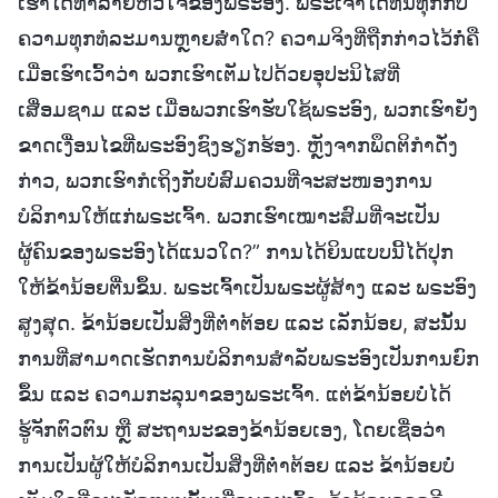
ເຮົາໄດ້ທຳລາຍຫົວໃຈຂອງພຣະອົງ. ພຣະເຈົ້າໄດ້ທົນທຸກກັບ
ຄວາມທຸກທໍລະມານຫຼາຍສໍ່າໃດ? ຄວາມຈິງທີ່ຖືກກ່າວໄວ້ກໍ່ຄື
ເມື່ອເຮົາເວົ້າວ່າ ພວກເຮົາເຕັມໄປດ້ວຍອຸປະນິໄສທີ່
ເສື່ອມຊາມ ແລະ ເມື່ອພວກເຮົາຮັບໃຊ້ພຣະອົງ, ພວກເຮົາຍັງ
ຂາດເງື່ອນໄຂທີ່ພຣະອົງຊົງຮຽກຮ້ອງ. ຫຼັງຈາກພຶດຕິກຳດັ່ງ
ກ່າວ, ພວກເຮົາກໍເຖິງກັບບໍ່ສົມຄວນທີ່ຈະສະໜອງການ
ບໍລິການໃຫ້ແກ່ພຣະເຈົ້າ. ພວກເຮົາເໝາະສົມທີ່ຈະເປັນ
ຜູ້ຄົນຂອງພຣະອົງໄດ້ແນວໃດ?” ການໄດ້ຍິນແບບນີ້ໄດ້ປຸກ
ໃຫ້ຂ້ານ້ອຍຕື່ນຂຶ້ນ. ພຣະເຈົ້າເປັນພຣະຜູ້ສ້າງ ແລະ ພຣະອົງ
ສູງສຸດ. ຂ້ານ້ອຍເປັນສິ່ງທີ່ຕໍ່າຕ້ອຍ ແລະ ເລັກນ້ອຍ, ສະນັ້ນ
ການທີ່ສາມາດເຮັດການບໍລິການສຳລັບພຣະອົງເປັນການຍົກ
ຂຶ້ນ ແລະ ຄວາມກະລຸນາຂອງພຣະເຈົ້າ. ແຕ່ຂ້ານ້ອຍບໍ່ໄດ້
ຮູ້ຈັກຕົວຕົນ ຫຼື ສະຖານະຂອງຂ້ານ້ອຍເອງ, ໂດຍເຊື່ອວ່າ
ການເປັນຜູ້ໃຫ້ບໍລິການເປັນສິ່ງທີ່ຕໍ່າຕ້ອຍ ແລະ ຂ້ານ້ອຍບໍ່